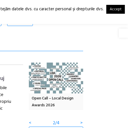
otejăm datele dvs. cu caracter personal şi drepturile dvs.
Accept
RO
EN
SHOP
Deschide
uj
bile
ce
OELANDA – parc
Open Call – Local Design
Anuala de artă urbană
propriu
co-creație
Awards 2026
Artown NOW #5:
ic
Gramatica libertății
<
2/4
>