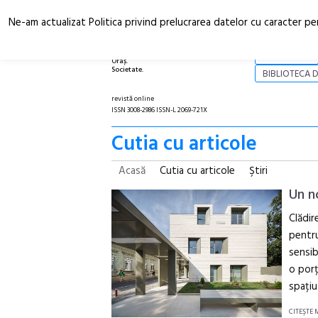
Ne-am actualizat Politica privind prelucrarea datelor cu caracter pe
Arhitectură.
NOI
Oraș.
Societate.
BIBLIOTECA D
revistă online
ISSN 3008-2986 ISSN-L 2069-721X
Cutia cu articole
Acasă
Cutia cu articole
Ştiri
Un n
Clădir
pentru
sensib
o porț
spațiu
CITEŞTE 