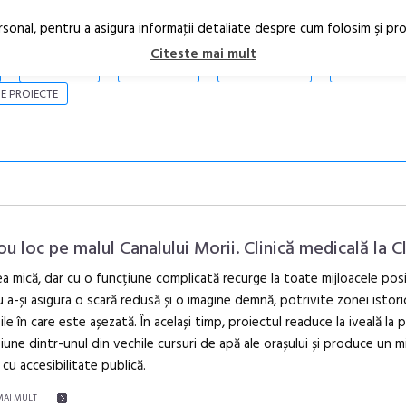
rsonal, pentru a asigura informaţii detaliate despre cum folosim şi pr
Citeste mai mult
ARTICOLE
STIRI
REVISTA PRINT
CONTACT
E PROIECTE
ou loc pe malul Canalului Morii. Clinică medicală la Cl
ea mică, dar cu o funcțiune complicată recurge la toate mijloacele posi
 a-și asigura o scară redusă și o imagine demnă, potrivite zonei istori
În curând: P
ile în care este așezată. În același timp, proiectul readuce la iveală la 
de poezie și 
iune dintr-unul din vechile cursuri de apă ale orașului și produce un m
 cu accesibilitate publică.
MAI MULT