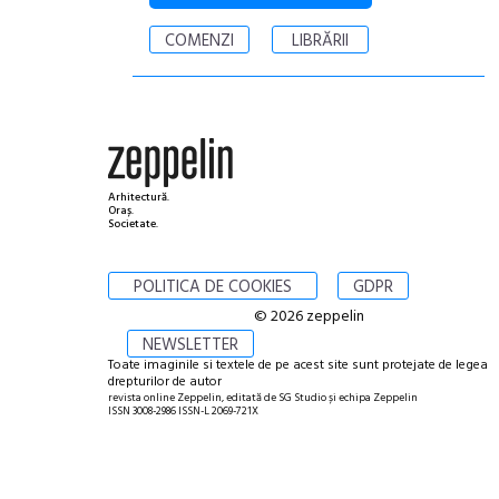
COMENZI
LIBRĂRII
Arhitectură.
Oraș.
Societate.
POLITICA DE COOKIES
GDPR
© 2026 zeppelin
NEWSLETTER
Toate imaginile si textele de pe acest site sunt protejate de legea
drepturilor de autor
revista online Zeppelin, editată de SG Studio și echipa Zeppelin
ISSN 3008-2986 ISSN-L 2069-721X