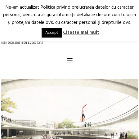
Ne-am actualizat Politica privind prelucrarea datelor cu caracter
Deschide
RO
EN
personal, pentru a asigura informaţii detaliate despre cum folosim
şi protejăm datele dvs. cu caracter personal şi drepturile dvs.
Arhitectură.
Oraș.
Societate.
Citeste mai mult
Accept
revistă online
ISSN 3008-2986 ISSN-L 2069-721X
≡