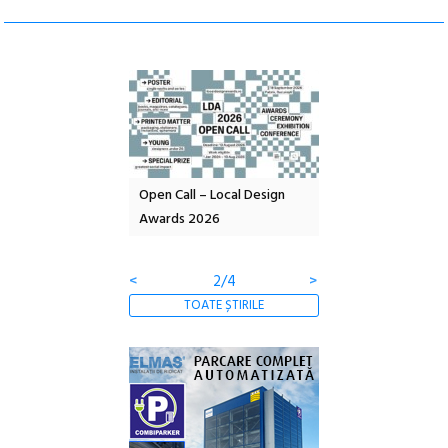
nd: POELANDA – parc
Open Call – Local Design
Anuala de artă urba
e și co-creație
Awards 2026
Artown NOW #5:
Gramatica libertății
<
2/4
>
TOATE ȘTIRILE