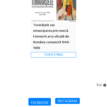
Tovarășele sau
emanciparea prin muncă.
Femeia în arta oficială din
România comunistă 1948-
1989
TOATE ȘTIRILE
Sus
INSTAGRAM
FACEBOOK