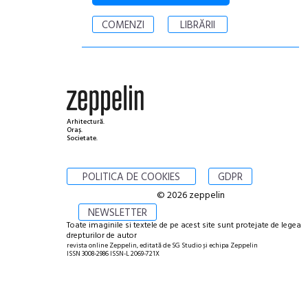
COMENZI
LIBRĂRII
Arhitectură.
Oraș.
Societate.
POLITICA DE COOKIES
GDPR
© 2026 zeppelin
NEWSLETTER
Toate imaginile si textele de pe acest site sunt protejate de legea
drepturilor de autor
revista online Zeppelin, editată de SG Studio și echipa Zeppelin
ISSN 3008-2986 ISSN-L 2069-721X