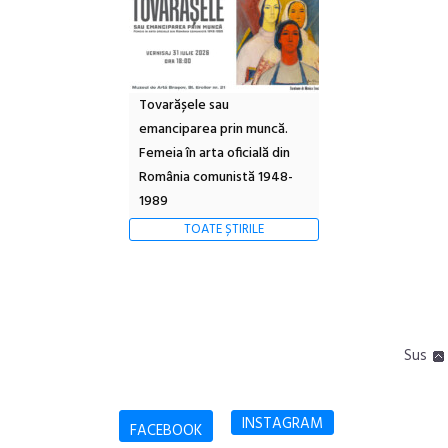
Tovarășele sau
emanciparea prin muncă.
Femeia în arta oficială din
România comunistă 1948-
1989
TOATE ȘTIRILE
Sus
INSTAGRAM
FACEBOOK