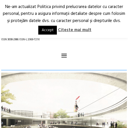
Ne-am actualizat Politica privind prelucrarea datelor cu caracter
Deschide
RO
EN
personal, pentru a asigura informaţii detaliate despre cum folosim
şi protejăm datele dvs. cu caracter personal şi drepturile dvs.
Arhitectură.
Oraș.
Societate.
Citeste mai mult
Accept
revistă online
ISSN 3008-2986 ISSN-L 2069-721X
≡