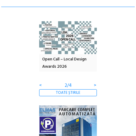
nd: POELANDA – parc
Open Call – Local Design
Anuala de artă urba
e și co-creație
Awards 2026
Artown NOW #5:
Gramatica libertății
<
2/4
>
TOATE ȘTIRILE