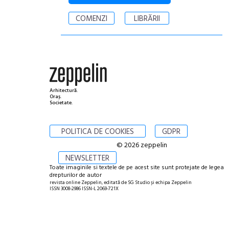
COMENZI
LIBRĂRII
Arhitectură.
Oraș.
Societate.
POLITICA DE COOKIES
GDPR
© 2026 zeppelin
NEWSLETTER
Toate imaginile si textele de pe acest site sunt protejate de legea
drepturilor de autor
revista online Zeppelin, editată de SG Studio și echipa Zeppelin
ISSN 3008-2986 ISSN-L 2069-721X