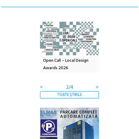
nd: POELANDA – parc
Open Call – Local Design
Anuala de artă urba
e și co-creație
Awards 2026
Artown NOW #5:
Gramatica libertății
<
2/4
>
TOATE ȘTIRILE