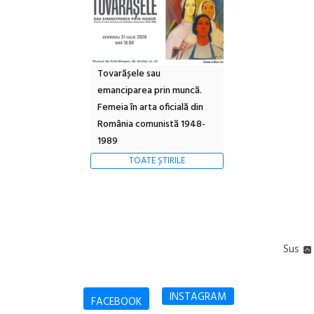
Tovarășele sau
emanciparea prin muncă.
Femeia în arta oficială din
România comunistă 1948-
1989
TOATE ȘTIRILE
Sus
INSTAGRAM
FACEBOOK