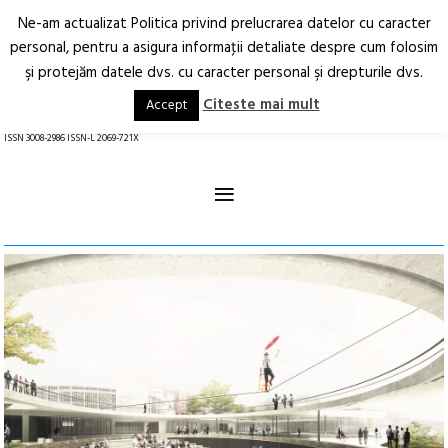
Ne-am actualizat Politica privind prelucrarea datelor cu caracter
Deschide
RO
EN
personal, pentru a asigura informaţii detaliate despre cum folosim
şi protejăm datele dvs. cu caracter personal şi drepturile dvs.
Arhitectură.
Oraș.
Societate.
Citeste mai mult
Accept
revistă online
ISSN 3008-2986 ISSN-L 2069-721X
≡