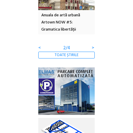
l – Local Design
Anuala de artă urbană
Festivalul Cinemas
 2026
Artown NOW #5:
revine la Eforie Sud 
Gramatica libertății
ediție
<
2/4
>
TOATE ȘTIRILE