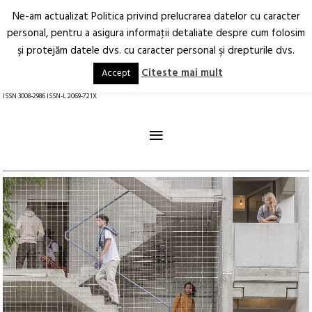
Ne-am actualizat Politica privind prelucrarea datelor cu caracter
Deschide
RO
EN
personal, pentru a asigura informaţii detaliate despre cum folosim
şi protejăm datele dvs. cu caracter personal şi drepturile dvs.
Arhitectură.
Oraș.
Societate.
Citeste mai mult
Accept
revistă online
ISSN 3008-2986 ISSN-L 2069-721X
≡