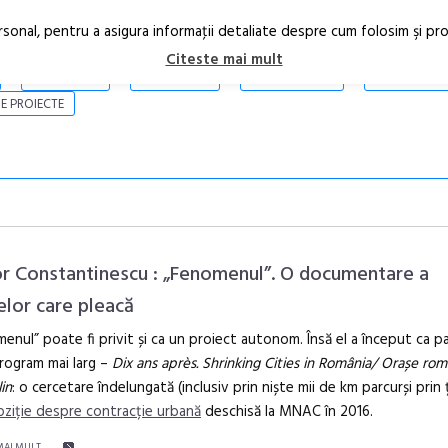
rsonal, pentru a asigura informaţii detaliate despre cum folosim şi pr
Citeste mai mult
ARTICOLE
STIRI
REVISTA PRINT
CONTACT
E PROIECTE
r Constantinescu : „Fenomenul”. O documentare a
elor care pleacă
enul” poate fi privit și ca un proiect autonom. Însă el a început ca p
Festivalul C
rogram mai larg –
Dix ans après. Shrinking Cities in România/ Orașe rom
revine la Efo
lin
: o cercetare îndelungată (inclusiv prin niște mii de km parcurși prin ț
ediție
ziție despre contracție urbană
deschisă la MNAC în 2016.
MAI MULT