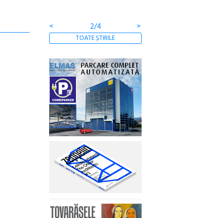
<
2/4
>
TOATE ȘTIRILE