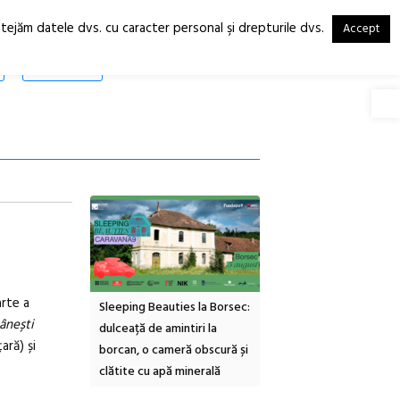
otejăm datele dvs. cu caracter personal şi drepturile dvs.
Accept
RO
EN
SHOP
Deschide
arte a
inemascop
Sleeping Beauties la Borsec:
Festivalul Strada
ânești
rie Sud cu a IX-a
dulceață de amintiri la
Armenească #10: concer
ară) și
borcan, o cameră obscură și
ateliere și întâlniri în Gr
clătite cu apă minerală
Botanică