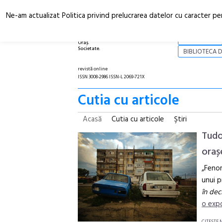
Ne-am actualizat Politica privind prelucrarea datelor cu caracter pe
Arhitectură.
NOI
Oraș.
Societate.
BIBLIOTECA D
revistă online
ISSN 3008-2986 ISSN-L 2069-721X
Cutia cu articole
Acasă
Cutia cu articole
Ştiri
Tudo
oraș
„Fenom
unui p
în dec
o expo
CITEŞTE 