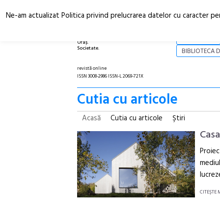
Ne-am actualizat Politica privind prelucrarea datelor cu caracter pe
Arhitectură.
NOI
Oraș.
Societate.
BIBLIOTECA D
revistă online
ISSN 3008-2986 ISSN-L 2069-721X
Cutia cu articole
Acasă
Cutia cu articole
Ştiri
Casa
Proiec
mediul
lucreze
CITEŞTE 