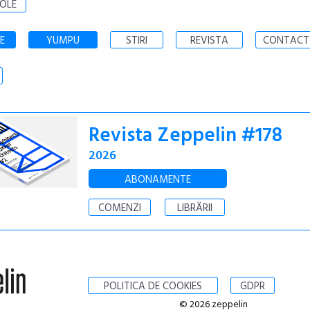
OLE
E
YUMPU
STIRI
REVISTA
CONTACT
Revista Zeppelin #178
2026
ABONAMENTE
COMENZI
LIBRĂRII
POLITICA DE COOKIES
GDPR
© 2026 zeppelin