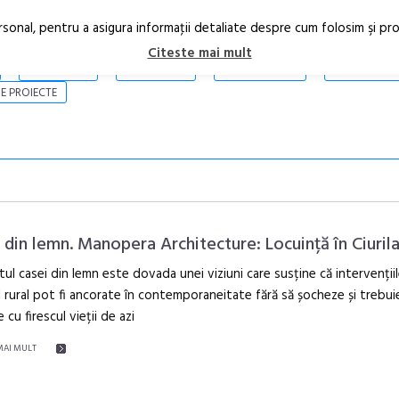
rsonal, pentru a asigura informaţii detaliate despre cum folosim şi pr
Citeste mai mult
ARTICOLE
STIRI
REVISTA PRINT
CONTACT
E PROIECTE
 din lemn. Manopera Architecture: Locuință în Ciurila,
tul casei din lemn este dovada unei viziuni care susține că intervențiil
 rural pot fi ancorate în contemporaneitate fără să șocheze și trebui
Open Call – 
 cu firescul vieții de azi
Awards 202
MAI MULT