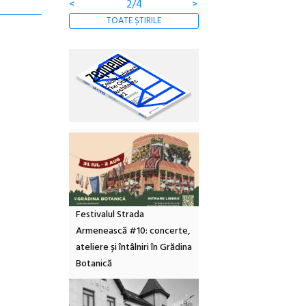
<
2/4
>
TOATE ȘTIRILE
Festivalul Strada
Armenească #10: concerte,
ateliere și întâlniri în Grădina
Botanică