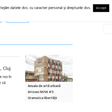
otejăm datele dvs. cu caracter personal şi drepturile dvs.
Accept
RO
EN
SHOP
Deschide
 Cluj
e noi în
e să
Local Design
Anuala de artă urbană
Festivalul Cinemascop
6
Artown NOW #5:
revine la Eforie Sud cu a
Gramatica libertății
ediție