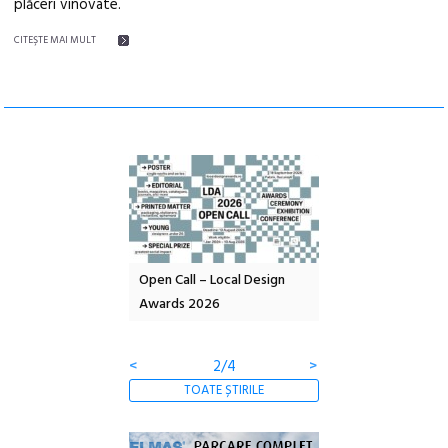
plăceri vinovate.
CITEŞTE MAI MULT
nd: POELANDA – parc
Open Call – Local Design
Anuala de artă urba
e și co-creație
Awards 2026
Artown NOW #5:
Gramatica libertății
<
2/4
>
TOATE ȘTIRILE