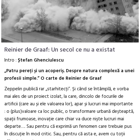
Reinier de Graaf: Un secol ce nu a existat
Intro :
Ștefan Ghenciulescu
„Patru pereți și un acoperiș. Despre natura complexă a unei
profesii simple.”
O carte de Reinier de Graaf
Zeppelin publică rar „starhitecți”. Și când se întâmplă, e vorba
mai ales de un proiect izolat, la care, dincolo de focurile de
artificii (care au și ele valoarea lor), apar și lucruri mai importante
: o (plus)valoare ca loc public, o transformare urbană deșteaptă,
spații frumoase, inovație care chiar va duce niște lucruri mai
departe…. Sau pentru că exprimă un fenomen care trebuie pus
în discuție în mod critic. Sau, pentru că asta e, avem cu toții