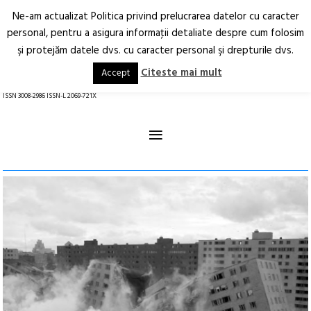
Ne-am actualizat Politica privind prelucrarea datelor cu caracter
Deschide
RO
EN
personal, pentru a asigura informaţii detaliate despre cum folosim
şi protejăm datele dvs. cu caracter personal şi drepturile dvs.
Arhitectură.
Oraș.
Societate.
Citeste mai mult
Accept
revistă online
ISSN 3008-2986 ISSN-L 2069-721X
≡