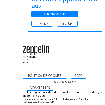
2026
ABONAMENTE
COMENZI
LIBRĂRII
Arhitectură.
Oraș.
Societate.
POLITICA DE COOKIES
GDPR
© 2026 zeppelin
NEWSLETTER
Toate imaginile si textele de pe acest site sunt protejate de legea
drepturilor de autor
revista online Zeppelin, editată de SG Studio și echipa Zeppelin
ISSN 3008-2986 ISSN-L 2069-721X