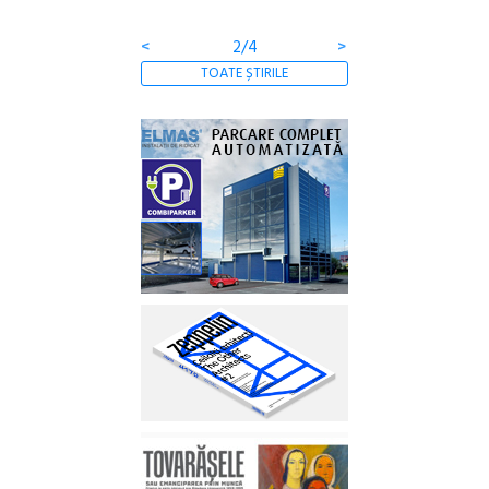
<
2/4
>
TOATE ȘTIRILE