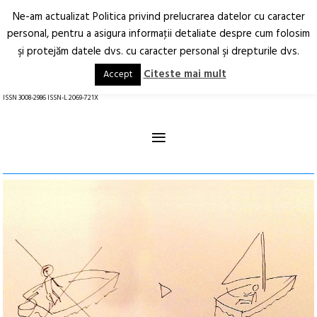
Ne-am actualizat Politica privind prelucrarea datelor cu caracter
Deschide
RO
EN
personal, pentru a asigura informaţii detaliate despre cum folosim
şi protejăm datele dvs. cu caracter personal şi drepturile dvs.
Arhitectură.
Oraș.
Societate.
Citeste mai mult
Accept
revistă online
ISSN 3008-2986 ISSN-L 2069-721X
≡