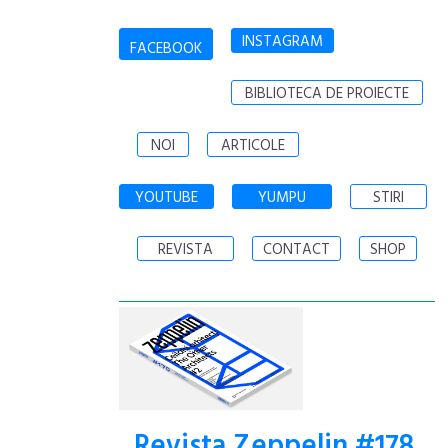
INSTAGRAM
FACEBOOK
BIBLIOTECA DE PROIECTE
NOI
ARTICOLE
YOUTUBE
YUMPU
STIRI
REVISTA
CONTACT
SHOP
Revista Zeppelin #178