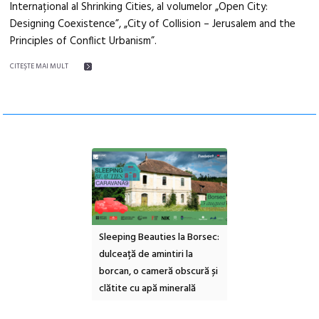
Internațional al Shrinking Cities, al volumelor „Open City:
Designing Coexistence”, „City of Collision – Jerusalem and the
Principles of Conflict Urbanism”.
CITEŞTE MAI MULT
ul Cinemascop
Sleeping Beauties la Borsec:
Festivalul Strada
 Eforie Sud cu a IX-a
dulceață de amintiri la
Armenească #10: c
borcan, o cameră obscură și
ateliere și întâlniri 
clătite cu apă minerală
Botanică