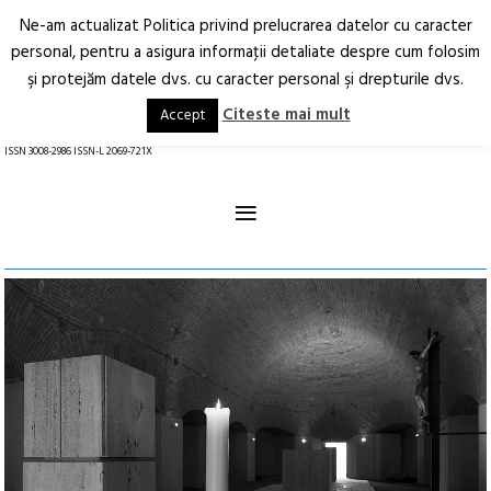
Ne-am actualizat Politica privind prelucrarea datelor cu caracter
Deschide
RO
EN
personal, pentru a asigura informaţii detaliate despre cum folosim
şi protejăm datele dvs. cu caracter personal şi drepturile dvs.
Arhitectură.
Oraș.
Societate.
Citeste mai mult
Accept
revistă online
ISSN 3008-2986 ISSN-L 2069-721X
≡