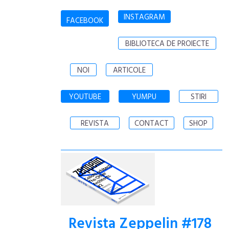
INSTAGRAM
FACEBOOK
BIBLIOTECA DE PROIECTE
NOI
ARTICOLE
YOUTUBE
YUMPU
STIRI
REVISTA
CONTACT
SHOP
Revista Zeppelin #178