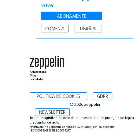
2026
ABONAMENTE
COMENZI
LIBRĂRII
Arhitectură.
Oraș.
Societate.
POLITICA DE COOKIES
GDPR
© 2026 zeppelin
NEWSLETTER
Toate imaginile si textele de pe acest site sunt protejate de legea
drepturilor de autor
revista online Zeppelin, editată de SG Studio și echipa Zeppelin
ISSN 3008-2986 ISSN-L 2069-721X