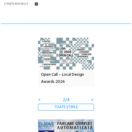
CITEŞTE MAI MULT
nd: POELANDA – parc
Open Call – Local Design
Anuala de artă urba
e și co-creație
Awards 2026
Artown NOW #5:
Gramatica libertății
<
2/4
>
TOATE ȘTIRILE