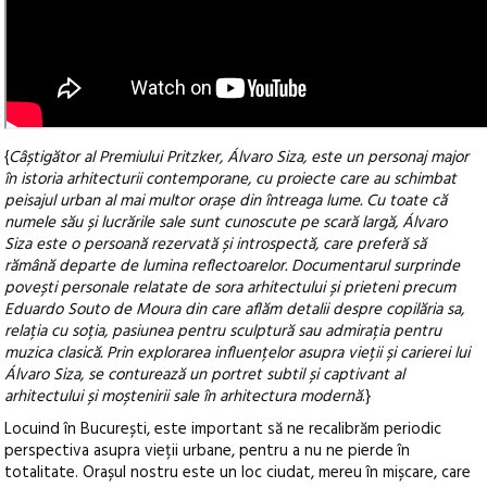
{
Câștigător al Premiului Pritzker, Álvaro Siza, este un personaj major
în istoria arhitecturii contemporane, cu proiecte care au schimbat
peisajul urban al mai multor orașe din întreaga lume. Cu toate că
numele său și lucrările sale sunt cunoscute pe scară largă, Álvaro
Siza este o persoană rezervată și introspectă, care preferă să
rămână departe de lumina reflectoarelor. Documentarul surprinde
povești personale relatate de sora arhitectului și prieteni precum
Eduardo Souto de Moura din care aflăm detalii despre copilăria sa,
relația cu soția, pasiunea pentru sculptură sau admirația pentru
muzica clasică. Prin explorarea influențelor asupra vieții și carierei lui
Álvaro Siza, se conturează un portret subtil și captivant al
arhitectului și moștenirii sale în arhitectura modernă
.}
Locuind în București, este important să ne recalibrăm periodic
perspectiva asupra vieții urbane, pentru a nu ne pierde în
totalitate. Orașul nostru este un loc ciudat, mereu în mișcare, care