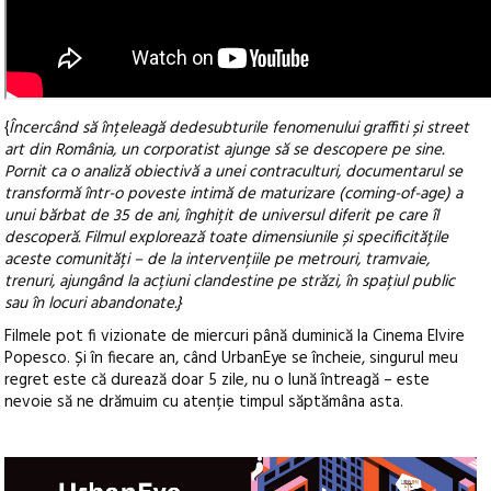
{
Încercând să înțeleagă dedesubturile fenomenului graffiti și street
art din România, un corporatist ajunge să se descopere pe sine.
Pornit ca o analiză obiectivă a unei contraculturi, documentarul se
transformă într-o poveste intimă de maturizare (coming-of-age) a
unui bărbat de 35 de ani, înghițit de universul diferit pe care îl
descoperă. Filmul explorează toate dimensiunile și specificitățile
aceste comunități – de la intervențiile pe metrouri, tramvaie,
trenuri, ajungând la acțiuni clandestine pe străzi, în spațiul public
sau în locuri abandonate.}
Filmele pot fi vizionate de miercuri până duminică la Cinema Elvire
Popesco. Și în fiecare an, când UrbanEye se încheie, singurul meu
regret este că durează doar 5 zile, nu o lună întreagă – este
nevoie să ne drămuim cu atenție timpul săptămâna asta.