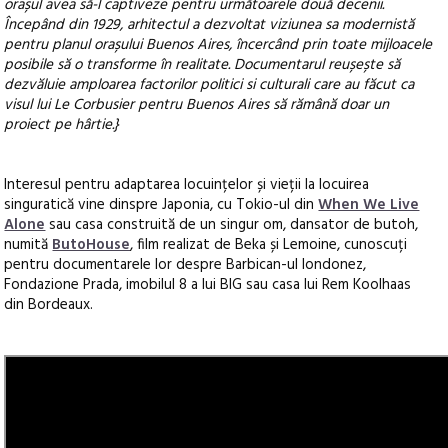
orașul avea să-l captiveze pentru următoarele două decenii.
Începând din 1929, arhitectul a dezvoltat viziunea sa modernistă
pentru planul orașului Buenos Aires, încercând prin toate mijloacele
posibile să o transforme în realitate. Documentarul reușește să
dezvăluie amploarea factorilor politici si culturali care au făcut ca
visul lui Le Corbusier pentru Buenos Aires să rămână doar un
proiect pe hârtie.}
Interesul pentru adaptarea locuințelor și vieții la locuirea
singuratică vine dinspre Japonia, cu Tokio-ul din
When We Live
Alone
sau casa construită de un singur om, dansator de butoh,
numită
ButoHouse
, film realizat de Beka și Lemoine, cunoscuți
pentru documentarele lor despre Barbican-ul londonez,
Fondazione Prada, imobilul 8 a lui BIG sau casa lui Rem Koolhaas
din Bordeaux.