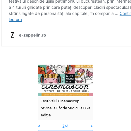
ul Cinemascop
În curând: POELANDA – parc
Open Call – Local D
 Eforie Sud cu a IX-a
de poezie și co-creație
Awards 2026
<
4/4
>