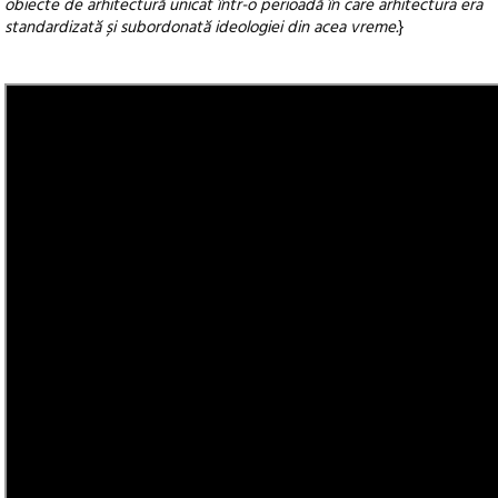
obiecte de arhitectură unicat într-o perioadă în care arhitectura era
standardizată și subordonată ideologiei din acea vreme.
}