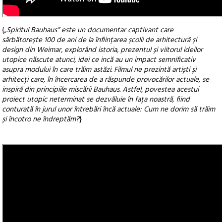
{
„Spiritul Bauhaus” este un documentar captivant care
sărbătorește 100 de ani de la înființarea școlii de arhitectură și
design din Weimar, explorând istoria, prezentul și viitorul ideilor
utopice născute atunci, idei ce incă au un impact semnificativ
asupra modului în care trăim astăzi. Filmul ne prezintă artiști și
arhitecți care, în încercarea de a răspunde provocărilor actuale, se
inspiră din principiile miscării Bauhaus. Astfel, povestea acestui
proiect utopic neterminat se dezvăluie în fața noastră, fiind
conturată în jurul unor întrebări încă actuale: Cum ne dorim să trăim
și încotro ne îndreptăm?
}