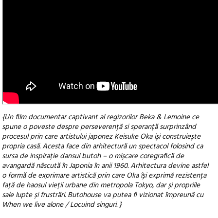
{Un film documentar captivant al regizorilor Beka & Lemoine ce
spune o poveste despre perseverență si speranță surprinzând
procesul prin care artistului japonez Keisuke Oka iși construiește
propria casă. Acesta face din arhitectură un spectacol folosind ca
sursa de inspirație dansul butoh – o mișcare coregrafică de
avangardă născută în Japonia în anii 1960. Arhitectura devine astfel
o formă de exprimare artistică prin care Oka își exprimă rezistența
față de haosul vieții urbane din metropola Tokyo, dar și propriile
sale lupte și frustrări. Butohouse va putea fi vizionat împreună cu
When we live alone / Locuind singuri. }