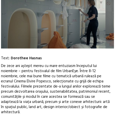
Text:
Dorothee Hasnas
De zece ani aștept mereu cu mare entuziasm începutul lui
noiembrie – pentru festivalul de film UrbanEye. Între 8-12
noiembrie, cele mai bune filme cu tematică urbană
rulează pe
ecranul Cinema Elvire Popesco, selecționate cu grijă de echipa
festivalului. Filmele prezentate de-a lungul anilor explorează teme
precum dezvoltarea orașului, sustenabilitatea, patrimoniul recent,
comunitățile și modul în care acestea se formează sau se
adaptează la viața urbană, precum și arte conexe arhitecturii: artă
în spațiul public, land art, design interior/obiect și fotografie de
arhitectură.​​