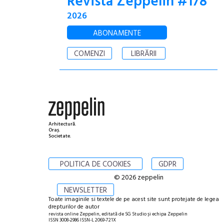
Revista Zeppelin #178
2026
ABONAMENTE
COMENZI
LIBRĂRII
Arhitectură.
Oraș.
Societate.
POLITICA DE COOKIES
GDPR
© 2026 zeppelin
NEWSLETTER
Toate imaginile si textele de pe acest site sunt protejate de legea
drepturilor de autor
revista online Zeppelin, editată de SG Studio și echipa Zeppelin
ISSN 3008-2986 ISSN-L 2069-721X