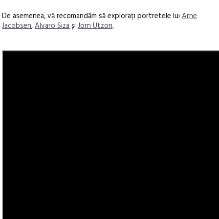
De asemenea, vă recomandăm să explorați portretele lui
Arne
Jacobsen
,
Alvaro Siza
și
Jorn Utzon
.