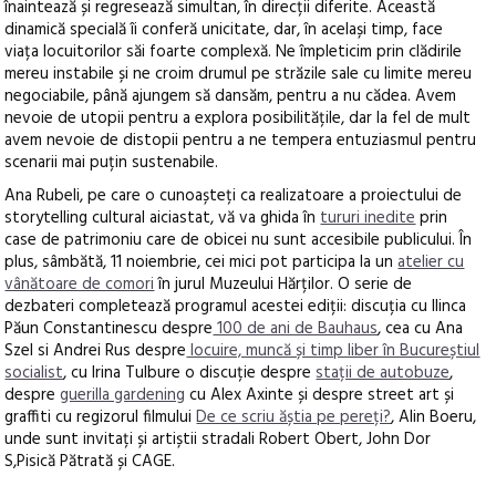
înaintează și regresează simultan, în direcții diferite. Această
dinamică specială îi conferă unicitate, dar, în același timp, face
viața locuitorilor săi foarte complexă. Ne împleticim prin clădirile
mereu instabile și ne croim drumul pe străzile sale cu limite mereu
negociabile, până ajungem să dansăm, pentru a nu cădea. Avem
nevoie de utopii pentru a explora posibilitățile, dar la fel de mult
avem nevoie de distopii pentru a ne tempera entuziasmul pentru
scenarii mai puțin sustenabile.
Ana Rubeli, pe care o cunoașteți ca realizatoare a proiectului de
storytelling cultural aiciastat, vă va ghida în
tururi inedite
prin
case de patrimoniu care de obicei nu sunt accesibile publicului. În
plus, sâmbătă, 11 noiembrie, cei mici pot participa la un
atelier cu
vânătoare de comori
în jurul Muzeului Hărților. O serie de
dezbateri completează programul acestei ediții: discuția cu Ilinca
Păun Constantinescu despre
100 de ani de Bauhaus
, cea cu Ana
Szel si Andrei Rus despre
locuire, muncă și timp liber în Bucureștiul
socialist
, cu Irina Tulbure o discuție despre
stații de autobuze
,
despre
guerilla gardening
cu Alex Axinte și despre street art și
graffiti cu regizorul filmului
De ce scriu ăștia pe pereți?
, Alin Boeru,
unde sunt invitați și artiștii stradali Robert Obert, John Dor
S,Pisică Pătrată și CAGE.