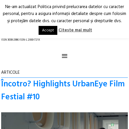
Ne-am actualizat Politica privind prelucrarea datelor cu caracter
Deschide
RO
EN
personal, pentru a asigura informaţii detaliate despre cum folosim
şi protejăm datele dvs. cu caracter personal şi drepturile dvs.
Arhitectură.
Oraș.
Societate.
Citeste mai mult
Accept
revistă online
ISSN 3008-2986 ISSN-L 2069-721X
≡
ARTICOLE
Încotro? Highlights UrbanEye Film
Festial #10