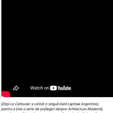
{Deși Le Corbusier a vizitat o singuă dată capitala Argentinei,
pentru a ține o serie de prelegeri despre Arhitectura Modernă,