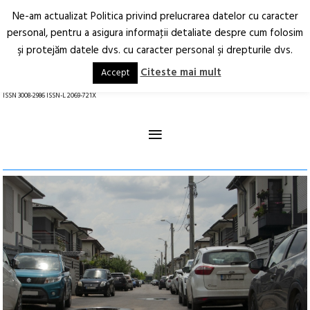
Ne-am actualizat Politica privind prelucrarea datelor cu caracter
Deschide
RO
EN
personal, pentru a asigura informaţii detaliate despre cum folosim
şi protejăm datele dvs. cu caracter personal şi drepturile dvs.
Arhitectură.
Oraș.
Societate.
Citeste mai mult
Accept
revistă online
ISSN 3008-2986 ISSN-L 2069-721X
≡