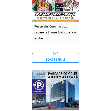
e artă urbană
Festivalul Cinemascop
Sleeping Beauties l
 NOW #5:
revine la Eforie Sud cu a IX-a
dulceață de amintiri
a libertății
ediție
borcan, o cameră ob
clătite cu apă miner
<
2/4
>
TOATE ȘTIRILE