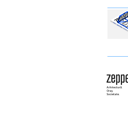
Arhitectură.
Oraș.
Societate.