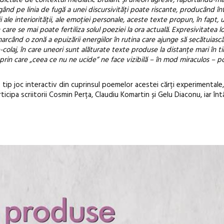
ergând pe linia de fugă a unei discursivități poate riscante, producând în
i ale interiorității, ale emoției personale, aceste texte propun, în fapt, 
 care se mai poate fertiliza solul poeziei la ora actuală. Expresivitatea l
când o zonă a epuizării energiilor în rutina care ajunge să secătuiască 
-colaj, în care uneori sunt alăturate texte produse la distanțe mari în t
rin care „ceea ce nu ne ucide” ne face vizibilă – în mod miraculos – po
tip joc interactiv din cuprinsul poemelor acestei cărți experimentale,
ticipa scriitorii Cosmin Perța, Claudiu Komartin și Gelu Diaconu, iar întâ