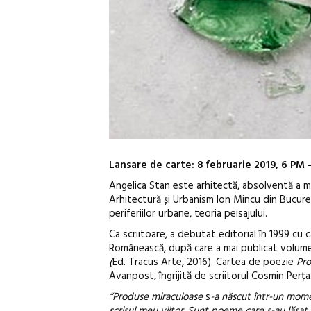
Lansare de carte: 8 februarie 2019, 6 PM
Angelica Stan este arhitectă, absolventă a ma
Arhitectură și Urbanism Ion Mincu din Bucureș
periferiilor urbane, teoria peisajului.
Ca scriitoare, a debutat editorial în 1999 cu
Românească, după care a mai publicat volum
(
Ed. Tracus Arte, 2016). Cartea de poezie
Pro
Avanpost, îngrijită de scriitorul Cosmin Perța
“Produse miraculoase
s
-a născut într-un momen
scrisul meu viitor. Sunt poeme care s-au lăsat