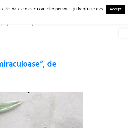
otejăm datele dvs. cu caracter personal şi drepturile dvs.
Accept
RO
EN
SHOP
Deschide
miraculoase“, de