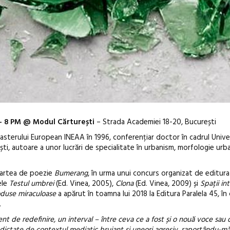
 – 8 PM @ Modul Cărturești
– Strada Academiei 18-20, București
sterului European INEAA în 1996, conferențiar doctor în cadrul Univer
ti, autoare a unor lucrări de specialitate în urbanism, morfologie urb
 cartea de poezie
Bumerang
, în urma unui concurs organizat de editur
ele
Testul umbrei
(Ed. Vinea, 2005),
Clona
(Ed. Vinea, 2009) și
Spații in
Open Call – 
duse miraculoase
a apărut în toamna lui 2018 la Editura Paralela 45, în 
.
Awards 202
t de redefinire, un interval – între ceva ce a fost și o nouă voce sau d
 dictate de contextul mediatic bruiant și uneori agresiv, raportându-mă 