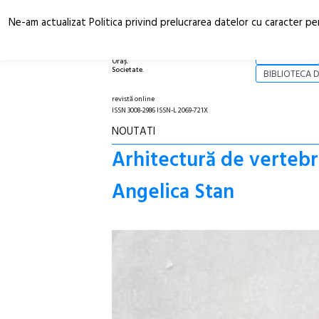
Ne-am actualizat Politica privind prelucrarea datelor cu caracter pe
Arhitectură.
NOI
Oraș.
Societate.
BIBLIOTECA D
revistă online
ISSN 3008-2986 ISSN-L 2069-721X
NOUTATI
Arhitectură de vertebr
Angelica Stan