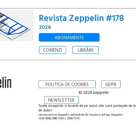
Revista Zeppelin #178
2026
ABONAMENTE
COMENZI
LIBRĂRII
POLITICA DE COOKIES
GDPR
© 2026 zeppelin
NEWSLETTER
Toate imaginile si textele de pe acest site sunt protejate de l
de autor
revista online Zeppelin, editată de SG Studio și echipa Zeppelin
ISSN 3008-2986 ISSN-L 2069-721X