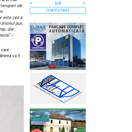
<
3/4
>
treruperi ale
TOATE ȘTIRILE
un
or este cea a
lirismul pur,
imp, dar
ezia.
” –
 care
lnirea va fi