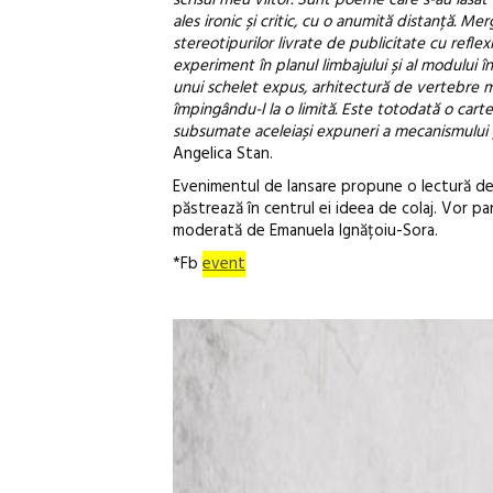
ales ironic și critic, cu o anumită distanță. M
stereotipurilor livrate de publicitate cu reflexi
experiment în planul limbajului și al modului în
unui schelet expus, arhitectură de vertebre mar
împingându-l la o limită. Este totodată o carte
subsumate aceleiași expuneri a mecanismului p
Angelica Stan.
Evenimentul de lansare propune o lectură de 
păstrează în centrul ei ideea de colaj. Vor par
moderată de Emanuela Ignățoiu-Sora.
*Fb
event