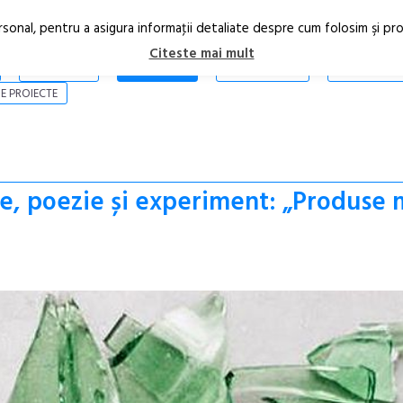
rsonal, pentru a asigura informaţii detaliate despre cum folosim şi pr
Citeste mai mult
ARTICOLE
STIRI
REVISTA PRINT
CONTACT
E PROIECTE
e, poezie și experiment: „Produse 