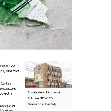
sității de
ană, dinamica
a Cartea
termediare
Local Design
Anuala de artă urbană
Festivalul Cinemascop
colectia
6
Artown NOW #5:
revine la Eforie Sud cu a
Gramatica libertății
ediție
irecție în
la el mai