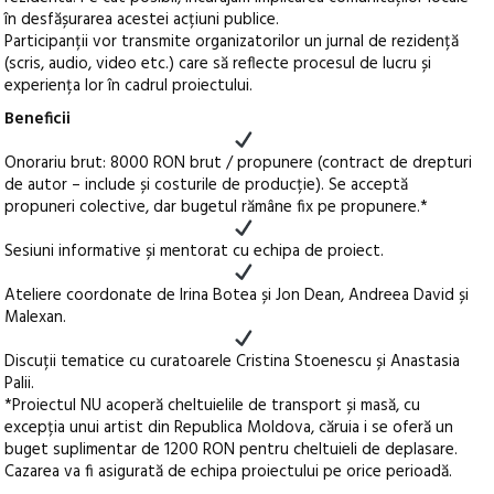
în desfășurarea acestei acțiuni publice.
Participanții vor transmite organizatorilor un jurnal de rezidență
(scris, audio, video etc.) care să reflecte procesul de lucru și
experiența lor în cadrul proiectului.
Beneficii
Onorariu brut: 8000 RON brut / propunere (contract de drepturi
de autor – include și costurile de producție). Se acceptă
propuneri colective, dar bugetul rămâne fix pe propunere.*
Sesiuni informative și mentorat cu echipa de proiect.
Ateliere coordonate de Irina Botea și Jon Dean, Andreea David și
Malexan.
Discuții tematice cu curatoarele Cristina Stoenescu și Anastasia
Palii.
*Proiectul NU acoperă cheltuielile de transport și masă, cu
excepția unui artist din Republica Moldova, căruia i se oferă un
buget suplimentar de 1200 RON pentru cheltuieli de deplasare.
Cazarea va fi asigurată de echipa proiectului pe orice perioadă.