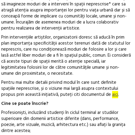
să imagineze moduri de a interveni în spații neprescrise* care sa
atragă atenția asupra importanței lor pentru viața urbană dar și să
conceapă forme de implicare cu comunități locale, umane și non-
umane. Încurajăm de asemenea moduri de a lucra colaborativ
pentru realizarea de intervenții artistice.
Prin intervențiile artiștilor, organizatorii doresc să aducă în prim
plan importanța specificității acestor terenuri dată de statutul lor
neprescris, care nu condiționează moduri de folosire a lor și care
lasă astfel liber moduri de a fi în spațiul public, comun. Ei consideră
că aceste tipuri de spații merită o atenție specială, iar
legitimitatea folosirii lor de către comunitățile umane și non-
umane din proximitate, o necesitate.
Pentru mai multe detalii privind modul în care sunt definite
spațiile neprescrise, și o viziune mai largă asupra contextului
propus prin această inițiativă, puteți citi documentul de
aici
.
Cine se poate înscrie?
Profesioniști, incluzând studenți în ciclul terminal ar studiilor
superioare din domenii artistice diferite (dans, performance,
poezie, arte vizuale, muzică, arhitectura etc.) sau aflați la granița
dintre acestea;