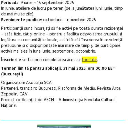
Perioada
: 9 iunie – 15 septembrie 2025
În iunie: ateliere de lucru pe teren (de la jumătatea lunii iunie, timp
de mai multe zile).
Evenimente publice
: octombrie – noiembrie 2025
Participanții sunt încurajați să fie activi pe toată durata rezidenței
– atât fizic, cât și online – pentru a facilita dezvoltarea grupului și
legătura cu comunitățile locale, astfel încât înscrierea în rezidență
presupune și o disponibilitate mai mare de timp și de participare
activă mai ales în luna iunie, septembrie, octombrie.
Înscrierile
se fac prin completarea acestui
formular
.
Termen limită pentru aplicații: 31 mai 2025, ora 00:00 EET
(București)
Organizatori: Asociația SCAI.
Parteneri: tranzit.ro Bucuresti, Platforma de Mediu, Revista Arta,
Zeppelin, CAV.
Proiect co-finanțat de AFCN – Administrația Fondului Cultural
Național.