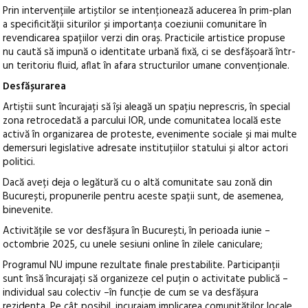
Prin intervențiile artiștilor se intenționează aducerea în prim-plan
a specificității siturilor și importanța coeziunii comunitare în
revendicarea spațiilor verzi din oraș. Practicile artistice propuse
nu caută să impună o identitate urbană fixă, ci se desfășoară într-
un teritoriu fluid, aflat în afara structurilor umane convenționale.
Desfășurarea
Artiștii sunt încurajați să își aleagă un spațiu neprescris, în special
zona retrocedată a parcului IOR, unde comunitatea locală este
activă în organizarea de proteste, evenimente sociale și mai multe
demersuri legislative adresate instituțiilor statului și altor actori
politici.
Dacă aveți deja o legătură cu o altă comunitate sau zonă din
București, propunerile pentru aceste spații sunt, de asemenea,
binevenite.
Activitățile se vor desfășura în București, în perioada iunie –
octombrie 2025, cu unele sesiuni online în zilele caniculare;
Programul NU impune rezultate finale prestabilite. Participanții
sunt însă încurajați să organizeze cel puțin o activitate publică –
individual sau colectiv –în funcție de cum se va desfășura
rezidenta. Pe cât posibil, incurajam implicarea comunităților locale