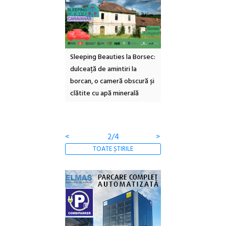
ul Cinemascop
Sleeping Beauties la Borsec:
Festivalul Strada
 Eforie Sud cu a IX-a
dulceață de amintiri la
Armenească #10: c
borcan, o cameră obscură și
ateliere și întâlniri 
clătite cu apă minerală
Botanică
<
2/4
>
TOATE ȘTIRILE