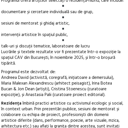
Programul oferă artiștilor selectați o rezidență-hibrid, care include:
documentare și cercetare individuală sau de grup,
sesiuni de mentorat și ghidaj artistic,
intervenții artistice în spațiul public,
talk-uri și discuții tematice, laboratoare de lucru
Lucrările și textele rezultate vor fi prezentate într-o expoziție la
spațiul CAV din București, în noiembrie 2025, și într-o broșură
tipărită.
Programul este dezvoltat de:
Andreea David (activistă, coregrafă, inițiatoare a demersului),
Maria Malexan Alexandrescu (arhitect peisagist), Irina Botea
Bucan & Jon Dean (artiști), Cristina Stoenescu (curatoare
expoziție), și Anastasia Palii (curatoare proiect editorial).
Rezidența
îmbină practici artistice cu activismul ecologic și social,
în context urban. Prin prezentări publice, sesiuni de mentorat și
colaborare cu echipa de proiect, profesioniști din domenii
artistice diferite (dans, performance, poezie, arte vizuale, mzica,
arhitectura etc.) sau aflați la granița dintre acestea, sunt invitați