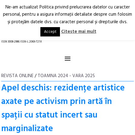
Ne-am actualizat Politica privind prelucrarea datelor cu caracter
Deschide
RO
EN
personal, pentru a asigura informaţii detaliate despre cum folosim
şi protejăm datele dvs. cu caracter personal şi drepturile dvs.
Arhitectură.
Oraș.
Societate.
Citeste mai mult
Accept
revistă online
ISSN 3008-2986 ISSN-L 2069-721X
≡
REVISTA ONLINE
/
TOAMNA 2024 - VARA 2025
Apel deschis: rezidențe artistice
axate pe activism prin artă în
spații cu statut incert sau
marginalizate