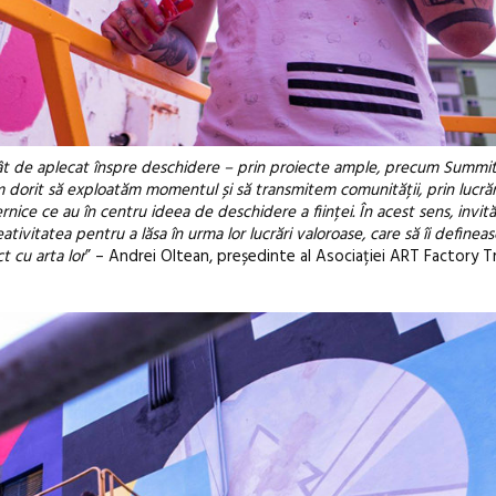
 atât de aplecat înspre deschidere – prin proiecte ample, precum Summi
orit să exploatăm momentul și să transmitem comunității, prin lucrăr
ernice ce au în centru ideea de deschidere a ființei. În acest sens, invită
tivitatea pentru a lăsa în urma lor lucrări valoroase, care să îi defineas
ct cu arta lor
” – Andrei Oltean, președinte al Asociației ART Factory Tr