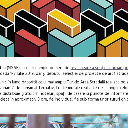
Sibiu (SISAF) – cel mai amplu demers de
revitalizare a spațiului urban pr
oada 1-7 Iulie 2019, dar și debutul selecției de proiecte de artă strada
nic în lume datorită celui mai amplu Tur de Artă Stradală realizat pe z
variantă de turism al-ternativ, toate murale realizate de-a lungul celor
e distribuie gratuit în hoteluri, spații de cazare și puncte de informare 
cleta în aproximativ 3 ore, fie individual, fie sub forma unor tururi ghi
Festivalul C
revine la Efo
ediție