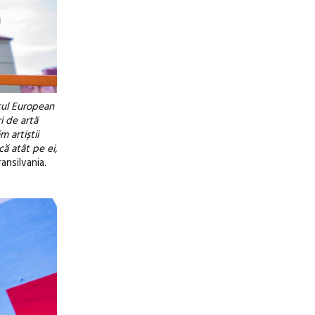
tul European
i de artă
m artiștii
că atât pe ei,
ansilvania.