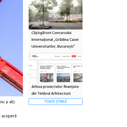
Câștigătorii Concursului
Internațional „Grădina Casei
Universitarilor, București”
Arhiva proiectelor finanțate
din Timbrul Arhitecturii
u și alți
TOATE ȘTIRILE
re acoperă