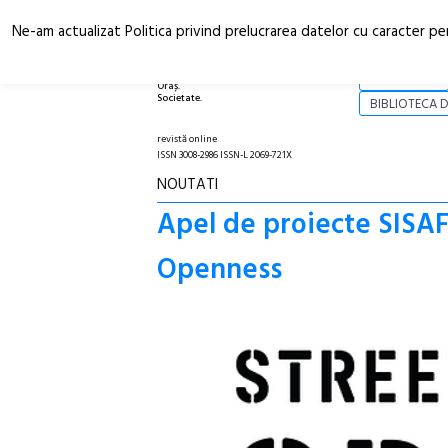
Ne-am actualizat Politica privind prelucrarea datelor cu caracter pe
Arhitectură.
NOI
Oraș.
Societate.
BIBLIOTECA D
revistă online
ISSN 3008-2986 ISSN-L 2069-721X
NOUTATI
Apel de proiecte SISAF 
Openness