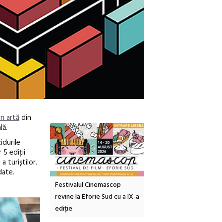
in artă
din
lă.
idurile
 5 ediții
a turiștilor.
date.
inemascop
Sleeping Beauties la Borsec:
Festivalul Strada
rie Sud cu a IX-a
dulceață de amintiri la
Armenească #10: concer
borcan, o cameră obscură și
ateliere și întâlniri în Gr
clătite cu apă minerală
Botanică