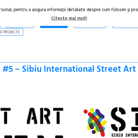
rsonal, pentru a asigura informaţii detaliate despre cum folosim şi pr
Citeste mai mult
ARTICOLE
STIRI
REVISTA PRINT
CONTACT
E PROIECTE
#5 – Sibiu International Street Art 