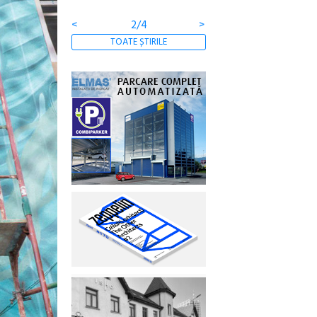
<
3/4
>
TOATE ȘTIRILE