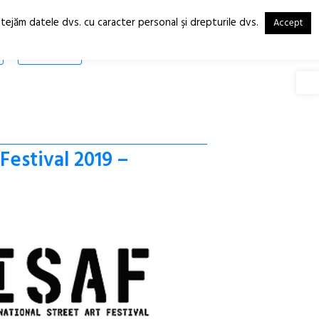
otejăm datele dvs. cu caracter personal şi drepturile dvs.
Accept
RO
EN
SHOP
Deschide
Festival 2019 –