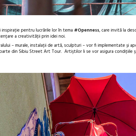
si inspirație pentru lucrările lor în tema
#Openness
, care invită la des
ențare a creativității prin idei noi.
valului – murale, instalații de artă, sculpturi – vor fi implementate și a
 parte din Sibiu Street Art Tour. Artiştilor li se vor asigura condiţiile ş