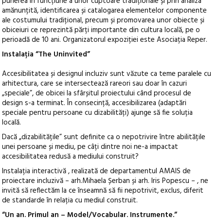
punerea în funcțiune a unor cuptoare tradiționale și prin analiza
amănunțită, identificarea și catalogarea elementelor componente
ale costumului tradițional, precum și promovarea unor obiecte și
obiceiuri ce reprezintă părți importante din cultura locală, pe o
perioadă de 10 ani. Organizatorul expoziției este Asociația Reper.
Instalația “The Uninvited”
Accesibilitatea și designul incluziv sunt văzute ca teme paralele cu
arhitectura, care se intersectează rareori sau doar în cazuri
„speciale”, de obicei la sfârșitul proiectului când procesul de
design s-a terminat. În consecință, accesibilizarea (adaptări
speciale pentru persoane cu dizabilități) ajunge să fie soluția
locală.
Dacă „dizabilitățile” sunt definite ca o nepotrivire între abilitățile
unei persoane și mediu, pe câți dintre noi ne-a impactat
accesibilitatea redusă a mediului construit?
Instalația interactivă , realizată de departamentul AMAIS de
proiectare incluzivă – arh.Mihaela Șerban și arh. Iris Popescu – , ne
invită să reflectăm la ce înseamnă să fii nepotrivit, exclus, diferit
de standarde în relația cu mediul construit.
“Un an. Primul an – Model/Vocabular. Instrumente.”