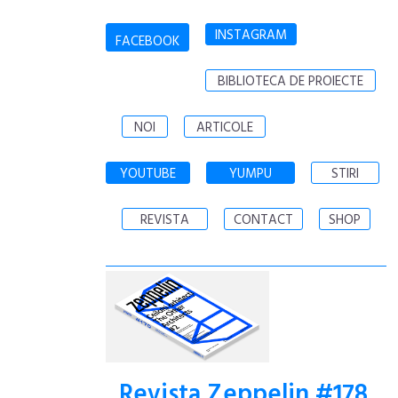
INSTAGRAM
FACEBOOK
BIBLIOTECA DE PROIECTE
NOI
ARTICOLE
YOUTUBE
YUMPU
STIRI
REVISTA
CONTACT
SHOP
Revista Zeppelin #178