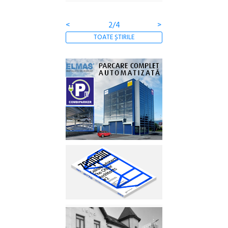
clătite cu apă miner
<
2/4
>
TOATE ȘTIRILE