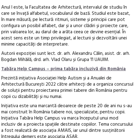
Anul I este, la Facultatea de Arhitectură, intervalul de studiu în
care se învață alfabetul, vocabularul de bază. Studiul este bazat,
în mare măsură, pe lectură: ritmuri, sisteme și principii care pot
configura un posibil alfabet, dar și a unor clădiri și proiecte care,
prin valoarea lor, au darul de a arăta ceea ce devine esențial. În
acest sens este un timp privilegiat, al lecturii și dezvoltării unei
minime capacități de interpretare.
Autorii expoziției sunt lect. dr. arh. Alexandru Călin, asist. dr. arh.
Bogdan Mihăilă, drd. arh. Vlad Olaru și Grupa 11 UAUIM.
Tabăra Help Campus – prima tabăra incluzivă din România
Prezintă inițiativa Asociației Help Autism și a Anualei de
Arhitectură București 2022 către arhitecți de a organiza concursul
de soluții pentru proiectarea primei tabere din România pentru
copii cu dizabilități și nu numai.
Inițiativa este una marcantă deoarece de peste 20 de ani nu s-au
mai construit în România tabere noi, specializate, pentru copii.
Inițiativa Tabăra Help Campus va marca începutul unui mod
incluziv de a proiecta spațiile destinate copiilor. Tema concursului
a fost realizată de asociația AMAIS, iar unul dintre susținătorii
întregului demers este asociația ASAR.