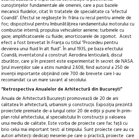
cunoștințelor fundamentale ale omenirii, care a pus bazele
mecanicii fluidelor, citat în tratatele de specialitate ca “efectul
Coandă”. Efectul se regăsește în: frâna cu recul pentru armele de
foc; dispozitivul pentru îmbunătățirea randamentului motorului cu
combustie internă; propulsia vehiculelor aeriene; turbinele cu
gaze; amplificatoarele cu fluide; amortizoarele de zgomot. Acest
efect a fost brevetat în Franța cu titlul “Procedeu pentru
devierea unui fluid în alt fluid”. În anul 1935, pe baza efectului
Coandă, inventatorul a construit Aerodina lenticulară, discul
zburător, care și în prezent este experimentat în secret de NASA.
Şirul invenţiilor sale a atins numărul 2.608, fiind autorul a 250 de
invenţii importante obţinând cele 700 de brevete care l-au
recomandat ca un mare savant al secolului.
“Retrospectiva Anualelor de Arhitectură din București”
Anuala de Arhitectură București promovează de 20 de ani
calitatea în arhitectură, urbanism și construcții. Expoziția prezintă
proiectele premiate de-a lungul celor 20 de ediții și pune în prim-
plan rolul arhitectului, al specialistului în construcții și valoarea
unui mediu de calitate. Este vorba de proiecte care fac față cu
brio celui mai important test: al timpului. Sunt proiecte care au ca
autori arhitecți dedicați meseriei pe care o practică, proiecte care