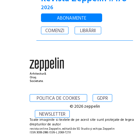
2026
ABONAMENTE
COMENZI
LIBRĂRII
Arhitectură.
Oraș.
Societate.
POLITICA DE COOKIES
GDPR
© 2026 zeppelin
NEWSLETTER
Toate imaginile si textele de pe acest site sunt protejate de legea
drepturilor de autor
revista online Zeppelin, editată de SG Studio și echipa Zeppelin
ISSN 3008-2986 ISSN-L 2069-721X