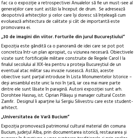
fac ca o expoziție a retrospectivei Anualelor să fie un must-see al
generațiilor care sunt astăzi la început de drum. Se adresează
deopotrivă arhitecților și celor care își doresc să înțeleagă cum
evoluează arhitectura de calitate și cât de importantă este
promovarea ei.
„30 de imagini din viitor. Forturile din jurul Bucureștiului”
Expoziția este gândită ca o panoramă de idei care se pot pot
concretiza într-un plan apropiat, cu viziunea necesară. Obiectivele
vizate sunt fortificațiile militare construite de Regele Carol I la
finalul secolului al XIX-lea pentru a proteja Bucureștiul de un
eventual atac militar sau invazie rusească. Astăzi, aceste
obiective sunt parțial introduse în Lista Monumentelor Istorice –
deși ansamblul este unic la noi în țară, iar cea mai mare parte
dintre ele sunt lăsate în paragină. Autorii expoziției sunt arh.
Dorohtee Hasnaș, ist. Ciprian Plăiașu și manager cultural Costin
Zamfir. Designul îi aparține lui Sergiu Silivestru care este student-
arhitect.
„Universitatea de Vară Bucium”
Expoziția promovează patrimoniul cultural material din comuna
Bucium, județul Alba, prin documentarea istorică, restaurarea și