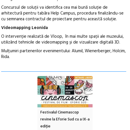
Concursul de soluții va identifica cea mai bună soluție de
arhitectură pentru tabăra Help Campus, procedura finalizându-se
cu semnarea contractul de proiectare pentru această soluție.
Videomapping Leonida
O intervenție realizată de Vloop, în mai multe spații ale muzeului,
utilizând tehnicile de videomapping și de vizualizare digitală 3D.
Mulțumiri partenerilor evenimentului: Alumil, Wienerberger, Holcim,
Rida.
e artă urbană
Festivalul Cinemascop
Sleeping Beauties l
 NOW #5:
revine la Eforie Sud cu a IX-a
dulceață de amintiri
a libertății
ediție
borcan, o cameră ob