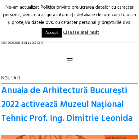
Ne-am actualizat Politica privind prelucrarea datelor cu caracter
Deschide
RO
EN
personal, pentru a asigura informaţii detaliate despre cum folosim
şi protejăm datele dvs. cu caracter personal şi drepturile dvs.
Arhitectură.
Oraș.
Societate.
Citeste mai mult
Accept
revistă online
ISSN 3008-2986 ISSN-L 2069-721X
≡
NOUTATI
Anuala de Arhitectură București
2022 activează Muzeul Național
Tehnic Prof. Ing. Dimitrie Leonida