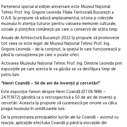
Partenerul special al ediției aniversare este Muzeul Național
Tehnic Prof. Ing. Grigore Leonida. Filiala Teritorială București a
O.A.R. își propune să aducă amplasamentul, istoria și colecțiile
muzeului în atenția tuturor pentru valoarea memoriei culturale,
sociale și științifice românești pe care o conservă de atâta timp.
Anuala de Arhitectură București 2022 își propune să promoveze
tot ceea ce este legat de Muzeul Național Tehnic Prof. Ing.
Grigore Leonida – de la conținut, la spațiul în care funcționează și
până la cunoașterea pe care o poate oferi.
Activarea Muzeului Național Tehnic Prof. Ing. Dimitrie Leonida prin
expozițiile pe care acesta le va găzdui se va desfășura timp de
patru luni:
“Henri Coandă – 50 de ani de invenții și cercetări”
Este expoziția-fanion despre Henri Coandă (07.06.1886 –
24.11.1972) gândită ca o retrospectivă a 50 de ani de invenții și
cercetări. Aceasta își propune să cucerească pe oricine va călca
pragul muzeului în următoarele luni.
De la prezentarea principalelor lucrări ale lui Coandă – avionul cu
reacție, aplicațiile efectului Coandă și până la inovațiile din