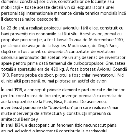
domeniul construcțiilor civile, construcțiilor de locuințe sau
mobilității – toate aceste detalii vin să expună istoria unei
personalități internaționale marcante căreia tehnica mondială încă
îi datorează multe descoperiri.
La 22 de ani, a realizat proiectul avionului fără elice, construit cu
bani proveniți din economiile tatălui său. Acest avion, primul cu
propulsie prin reacţie, a fost lansat în ziua de 16 decembrie 1910,
pe câmpul de aviație de la Issy-les-Moulineaux, de lângă Paris,
după ce a fost privit cu deosebită curiozitate de vizitatorii
salonului aeronautic din acel an. Pe un afiș desenat de inventator
apare pentru prima dată termenul de turbopropulsor. Greutatea
totală a aparatului era de 420 kg. A fost botezat Avionul Coandă
1910. Pentru proba de zbor, pilotul a fost chiar inventatorul. Nici
el, nici altă persoană, nu mai pilotase un astfel de avion.
În anul 1918, a conceput primele elemente prefabricate din beton
pentru construirea de locuințe, invenție premiată cu medalia de
aur la expozițiile de la Paris, Nisa, Padova. De asemenea,
inventează panourile de “bois-beton” prin care realizează mai
multe intervenții de arhitectură și construcții împreună cu
arhitectul Berindey.
În anul 1934, a descoperit un fenomen fizic necunoscut până
atunci, aducând o importantă contribuție la patrimoniul