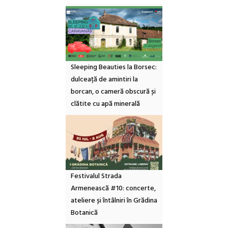
Sleeping Beauties la Borsec:
dulceață de amintiri la
borcan, o cameră obscură și
clătite cu apă minerală
Festivalul Strada
Armenească #10: concerte,
ateliere și întâlniri în Grădina
Botanică