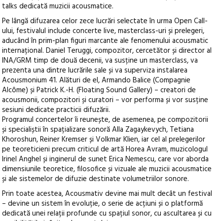
talks dedicată muzicii acousmatice.
Pe lângă difuzarea celor zece lucrări selectate în urma Open Call-
ului, festivalul include concerte live, masterclass-uri și prelegeri,
aducând în prim-plan figuri marcante ale fenomenului acousmatic
internațional. Daniel Teruggi, compozitor, cercetător și director al
INA/GRM timp de două decenii, va susține un masterclass, va
prezenta una dintre lucrările sale și va superviza instalarea
Acousmonium 41. Alături de el, Armando Balice (Compagnie
Alcôme) și Patrick K.-H. (Floating Sound Gallery) – creatori de
acousmonii, compozitori și curatori – vor performa și vor susține
sesiuni dedicate practicii difuzării.
Programul concertelor îi reunește, de asemenea, pe compozitorii
și specialiștii în spațializare sonoră Alla Zagaykevych, Tetiana
Khoroshun, Reiner Kremser și Volkmar Klien, iar cel al prelegerilor
pe teoreticieni precum criticul de artă Horea Avram, muzicologul
Irinel Anghel și inginerul de sunet Erica Nemescu, care vor aborda
dimensiunile teoretice, filosofice și vizuale ale muzicii acousmatice
și ale sistemelor de difuzie destinate volumetriilor sonore.
Prin toate acestea, Acousmativ devine mai mult decât un festival
– devine un sistem în evoluție, o serie de acțiuni și o platformă
dedicată unei relații profunde cu spațiul sonor, cu ascultarea și cu