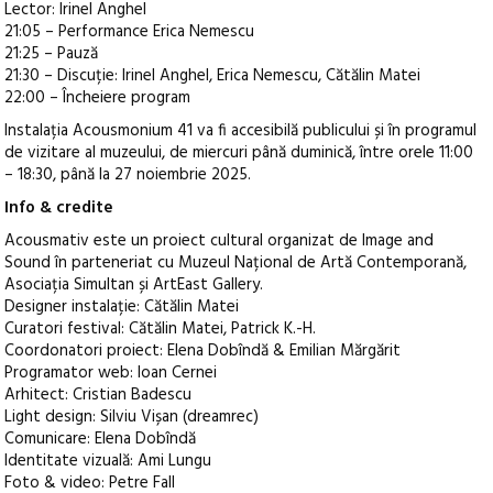
Lector: Irinel Anghel
21:05 – Performance Erica Nemescu
21:25 – Pauză
21:30 – Discuție: Irinel Anghel, Erica Nemescu, Cătălin Matei
22:00 – Încheiere program
Instalația Acousmonium 41 va fi accesibilă publicului și în programul
de vizitare al muzeului, de miercuri până duminică, între orele 11:00
– 18:30, până la 27 noiembrie 2025.
Info & credite
Acousmativ este un proiect cultural organizat de Image and
Sound în parteneriat cu Muzeul Național de Artă Contemporană,
Asociația Simultan și ArtEast Gallery.
Designer instalație: Cătălin Matei
Curatori festival: Cătălin Matei, Patrick K.-H.
Coordonatori proiect: Elena Dobîndă & Emilian Mărgărit
Programator web: Ioan Cernei
Arhitect: Cristian Badescu
Light design: Silviu Vișan (dreamrec)
Comunicare: Elena Dobîndă
Identitate vizuală: Ami Lungu
Foto & video: Petre Fall