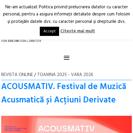
Ne-am actualizat Politica privind prelucrarea datelor cu caracter
Deschide
RO
EN
personal, pentru a asigura informaţii detaliate despre cum folosim
şi protejăm datele dvs. cu caracter personal şi drepturile dvs.
Arhitectură.
Oraș.
Societate.
Citeste mai mult
Accept
revistă online
ISSN 3008-2986 ISSN-L 2069-721X
≡
REVISTA ONLINE
/
TOAMNA 2025 - VARA 2026
ACOUSMATIV. Festival de Muzică
Acusmatică și Acțiuni Derivate