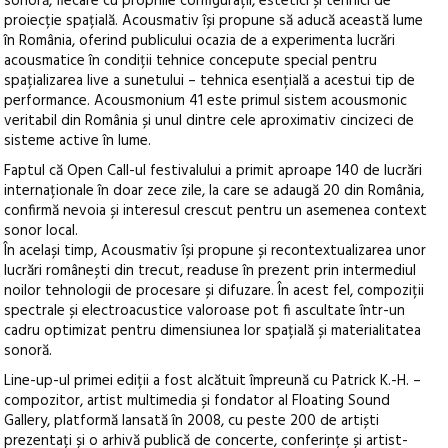
sonoră, fiecare cu propriile configurații, estetici și tehnici de
proiecție spațială. Acousmativ își propune să aducă această lume
în România, oferind publicului ocazia de a experimenta lucrări
acousmatice în condiții tehnice concepute special pentru
spațializarea live a sunetului – tehnica esențială a acestui tip de
performance. Acousmonium 41 este primul sistem acousmonic
veritabil din România și unul dintre cele aproximativ cincizeci de
sisteme active în lume.
Faptul că Open Call-ul festivalului a primit aproape 140 de lucrări
internaționale în doar zece zile, la care se adaugă 20 din România,
confirmă nevoia și interesul crescut pentru un asemenea context
sonor local.
În același timp, Acousmativ își propune și recontextualizarea unor
lucrări românești din trecut, readuse în prezent prin intermediul
noilor tehnologii de procesare și difuzare. În acest fel, compoziții
spectrale și electroacustice valoroase pot fi ascultate într-un
cadru optimizat pentru dimensiunea lor spațială și materialitatea
sonoră.
Line-up-ul primei ediții a fost alcătuit împreună cu Patrick K.-H. –
compozitor, artist multimedia și fondator al Floating Sound
Gallery, platformă lansată în 2008, cu peste 200 de artiști
prezentați și o arhivă publică de concerte, conferințe și artist-