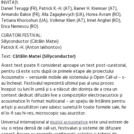
INVITAȚI:
Daniel Teruggi (FR), Patrick K.-H. (AT), Rainer H. Kremser (AT),
Armando Balice (FR), Alla Zagaykevych (UA), Horea Avram (RO),
Tetiana Khoroshun (UA), Volkmar Klien (AT), Irinel Anghel (RO),
Erica Nemescu (RO)
CURATORI FESTIVAL:
Sillyconductor (Cătălin Matei)
Patrick K.-H. (Anton Iakhontov)
Text:
Cătălin Matei (Sillyconductor)
Acest text poate fi considerat aproape un text post-curatorial,
pentru că este scris după ce primele etape ale proiectului
Acousmativ – versiunile mobile ale sistemului și Open Call-ul – s-
au încheiat. Festivalul reprezintă ultimul pas al unui proces
început cu luni în urmă și s-a născut din dorința de a crea un
context dedicat difuzării live a compozițiilor electroacustice și
acousmatice în format multicanal – un spațiu de întâlnire pentru
artiști și ascultători care iubesc sunetul în toate formele sale, fie
el lo-fi sau hi-res, microscopic sau asurzitor.
Universul internațional al
muzicii acousmatice
este unul extrem de
viu: o rețea densă de call-uri, festivaluri și sisteme de difuzare