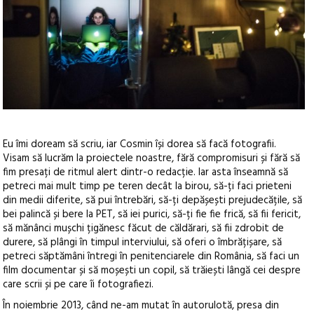
Eu îmi doream să scriu, iar Cosmin își dorea să facă fotografii.
Visam să lucrăm la proiectele noastre, fără compromisuri și fără să
fim presați de ritmul alert dintr-o redacție. Iar asta înseamnă să
petreci mai mult timp pe teren decât la birou, să-ți faci prieteni
din medii diferite, să pui întrebări, să-ți depășești prejudecățile, să
bei palincă și bere la PET, să iei purici, să-ți fie fie frică, să fii fericit,
să mănânci mușchi țigănesc făcut de căldărari, să fii zdrobit de
durere, să plângi în timpul interviului, să oferi o îmbrățișare, să
petreci săptămâni întregi în penitenciarele din România, să faci un
film documentar și să moșești un copil, să trăiești lângă cei despre
care scrii și pe care îi fotografiezi.
În noiembrie 2013, când ne-am mutat în autorulotă, presa din