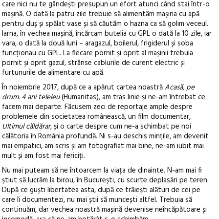
care nici nu te gândești presupun un efort atunci când stai într-o
mașină. O dată la patru zile trebuie să alimentăm mașina cu apă
pentru duș și spălat vase și să căutăm o hazna ca să golim veceul.
Iarna, în vechea mașină, încărcam butelia cu GPL o dată la 10 zile, iar
vara, o dată la două luni – aragazul, boilerul, frigiderul și soba
funcționau cu GPL. La fiecare pornit și oprit al mașinii trebuia
pornit și oprit gazul, strânse cablurile de curent electric și
furtunurile de alimentare cu apă.
În noiembrie 2017, după ce a apărut cartea noastră
Acasă, pe
drum. 4 ani teleleu
(Humanitas), am tras linie și ne-am întrebat ce
facem mai departe. Făcusem zeci de reportaje ample despre
problemele din societatea românească, un film documentar,
Ultimul căldărar
, și o carte despre cum ne-a schimbat pe noi
călătoria în România profundă. Ni s-au deschis mințile, am devenit
mai empatici, am scris și am fotografiat mai bine, ne-am iubit mai
mult și am fost mai fericiți.
Nu mai puteam să ne întoarcem la viața de dinainte. N-am mai fi
știut să lucrăm la birou, în București, cu scurte deplasări pe teren.
După ce guști libertatea asta, după ce trăiești alături de cei pe
care îi documentezi, nu mai știi să muncești altfel. Trebuia să
continuăm, dar vechea noastră mașină devenise neîncăpătoare și