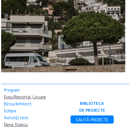
Program:
Eseu/Reportaj
,
Locuire
BIBLIOTECA
Birou/Arhitect:
DE PROIECTE
Echipa:
Autor(i) text:
CAUTĂ PROIECTE
Elena Stancu