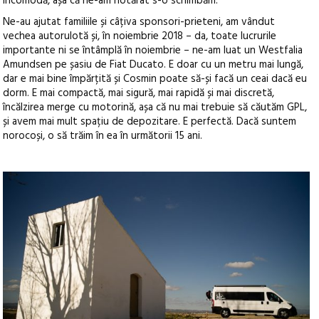
incomodă, așa că ne-am hotărât s-o schimbăm.
Ne-au ajutat familiile și câțiva sponsori-prieteni, am vândut
vechea autorulotă și, în noiembrie 2018 – da, toate lucrurile
importante ni se întâmplă în noiembrie – ne-am luat un Westfalia
Amundsen pe șasiu de Fiat Ducato. E doar cu un metru mai lungă,
dar e mai bine împărțită și Cosmin poate să-și facă un ceai dacă eu
dorm. E mai compactă, mai sigură, mai rapidă și mai discretă,
încălzirea merge cu motorină, așa că nu mai trebuie să căutăm GPL,
și avem mai mult spațiu de depozitare. E perfectă. Dacă suntem
norocoși, o să trăim în ea în următorii 15 ani.