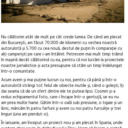
Nu călătorim atât de mult pe cât crede lumea. De când am plecat
din București, am făcut 70.000 de kilometri cu vechea noastră
autorulotă și 5.700 cu cea nouă, destul de puțin în comparație cu
alți camperiști pe care i-am întâlnit. Petrecem mai mult timp trăind
în mașină decât călătorind cu ea, pentru că noi lucrăm la proiectele
noastre jurnalistice și asta presupune să stăm un timp îndelungat
într-o comunitate.
Acum avem și mai puține lucruri cu noi, pentru că până și într-o
autorulotă strângi tot felul de obiecte inutile și, când o golești, îți
dai seama că de un sfert dintre ele te puteai lipsi. Cosmin și-a
redus echipamentul foto, care-i încape într-o gentuță, iar eu nu
am prea multe haine. Gătim într-o oală sub presiune, o tigaie și un
ibric, mâncăm în patru farfurii și avem cu noi patru furculițe și trei
linguri (una am pierdut-o).
În ianuarie, am început un proiect nou și am plecat în Spania, unde