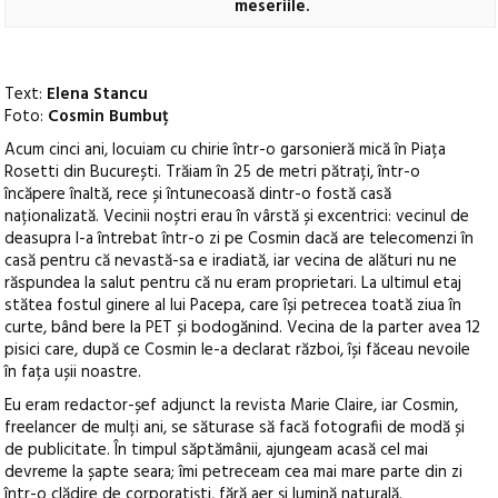
meseriile.
Text:
Elena Stancu
Foto:
Cosmin Bumbuț
Acum cinci ani, locuiam cu chirie într-o garsonieră mică în Piața
Rosetti din București. Trăiam în 25 de metri pătrați, într-o
încăpere înaltă, rece și întunecoasă dintr-o fostă casă
naționalizată.
Vecinii noștri erau în vârstă și excentrici: vecinul de
deasupra l-a întrebat într-o zi pe Cosmin dacă are telecomenzi în
casă pentru că nevastă-sa e iradiată, iar vecina de alături nu ne
răspundea la salut pentru că nu eram proprietari. La ultimul etaj
stătea fostul ginere al lui Pacepa, care își petrecea toată ziua în
curte, bând bere la PET și bodogănind. Vecina de la parter avea 12
pisici care, după ce Cosmin le-a declarat război, își făceau nevoile
în fața ușii noastre.
Eu eram redactor-șef adjunct la revista Marie Claire, iar Cosmin,
freelancer de mulți ani, se săturase să facă fotografii de modă și
de publicitate. În timpul săptămânii, ajungeam acasă cel mai
devreme la șapte seara; îmi petreceam cea mai mare parte din zi
într-o clădire de corporatiști, fără aer și lumină naturală.