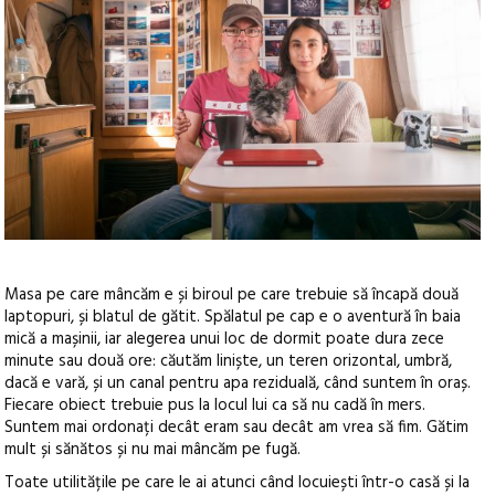
Masa pe care mâncăm e și biroul pe care trebuie să încapă două
laptopuri, și blatul de gătit. Spălatul pe cap e o aventură în baia
mică a mașinii, iar alegerea unui loc de dormit poate dura zece
minute sau două ore: căutăm liniște, un teren orizontal, umbră,
dacă e vară, și un canal pentru apa reziduală, când suntem în oraș.
Fiecare obiect trebuie pus la locul lui ca să nu cadă în mers.
Suntem mai ordonați decât eram sau decât am vrea să fim. Gătim
mult și sănătos și nu mai mâncăm pe fugă.
Toate utilitățile pe care le ai atunci când locuiești într-o casă și la