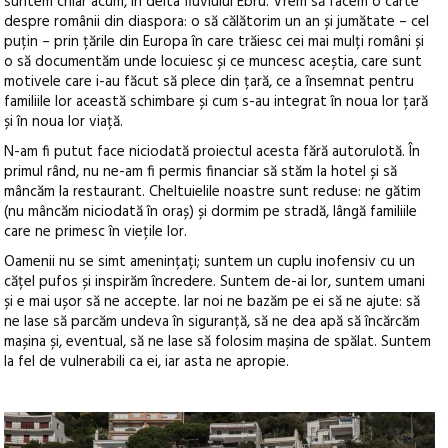
suntem chiar acum, în delta fluviului Ebru. Vrem să facem o carte*
despre românii din diaspora: o să călătorim un an și jumătate – cel
puțin – prin țările din Europa în care trăiesc cei mai mulți români și
o să documentăm unde locuiesc și ce muncesc aceștia, care sunt
motivele care i-au făcut să plece din țară, ce a însemnat pentru
familiile lor această schimbare și cum s-au integrat în noua lor țară
și în noua lor viață.
N-am fi putut face niciodată proiectul acesta fără autorulotă. În
primul rând, nu ne-am fi permis financiar să stăm la hotel și să
mâncăm la restaurant. Cheltuielile noastre sunt reduse: ne gătim
(nu mâncăm niciodată în oraș) și dormim pe stradă, lângă familiile
care ne primesc în viețile lor.
Oamenii nu se simt amenințați; suntem un cuplu inofensiv cu un
cățel pufos și inspirăm încredere. Suntem de-ai lor, suntem umani
și e mai ușor să ne accepte. Iar noi ne bazăm pe ei să ne ajute: să
ne lase să parcăm undeva în siguranță, să ne dea apă să încărcăm
mașina și, eventual, să ne lase să folosim mașina de spălat. Suntem
la fel de vulnerabili ca ei, iar asta ne apropie.