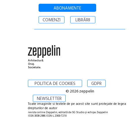
ABONAMENTE
COMENZI
LIBRĂRII
Arhitectură.
Oraș.
Societate.
POLITICA DE COOKIES
GDPR
© 2026 zeppelin
NEWSLETTER
Toate imaginile si textele de pe acest site sunt protejate de legea
drepturilor de autor
revista online Zeppelin, editată de SG Studio și echipa Zeppelin
ISSN 3008-2986 ISSN-L 2069-721X