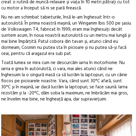
creat o rutină de muncă-relaxare și viața în 10 metri pătrați cu tot
cu motor a început să ni se pară firească.
Nu ne-am schimbat tabieturile, însă le-am înghesuit într-o
autorulotă. În prima noastră mașină, un Wingamm Ibis 500 pe șasiu
de Volkswagen T4, fabricat în 1999, eram mai înghesuiți decât
suntem acum, în noua noastră autorulotă cu un metru mai lungă și
mai bine împărțită. Patul cobora din tavan și, atunci când eu
dormeam, Cosmin nu putea sta în picioare și nu putea să-și facă
ceai, pentru că aragazul era sub pat.
Toată lumea se mira cum ne descurcăm iarna în motorhome. Nu
iarna e grea în autorulotă, ci vara, mai ales atunci când ne
înghesuim la o singură masă ca să lucrăm la laptopuri, cu un câine
flocos pe picioarele noastre. Vara, când sunt 30°C afară, sunt
30°C și în mașină, iar dacă lucrăm la laptopuri, se face saună. Iarna
rezistăm și la -20°C, dăm soba la maximum, ne îmbrăcăm mai gros,
ne învelim mai bine, ne îngheață apa, dar supraviețuim.