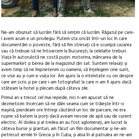
Ne-am obișnuit să lucrăm fără să simțim că lucrăm. Răgazul pe care-
l avem acum e un privilegiu. Putem sta oricât într-un loc în care
documentăm o poveste, fără să fim stresați că e scumpă cazarea
sau că trebuie să ne întoarcem la București, la celelalte treburi.
Viața în autorulotă ne costă puțin: motorina, mâncarea de la
supermarket și berea de la magazinul din sat. Suntem relaxați și
avem timp să ne împrietenim cu oamenii, să înțelegem cine sunt,
ce vise au și cum e viața lor. Am ajuns la o intimitate cu cei despre
care am scris și pe care i-am fotografiat la care n-am fi ajuns dacă
stăteam la hotel și plecam după câteva zile.
Primul an a trecut cel mai repede, nici n-am apucat să ne
dezmeticim: încercam să ne dăm seama cum se trăiește într-o
mașină, pierdeam ore întregi căutând un loc de parcare, ne era
rușine să batem la porți dacă aveam nevoie de apă sau de curent
electric. Al doilea și al treilea an au fost aglomerați, am lucrat la
câteva burse și granturi, am făcut un film documentar și ne-am
petrecut iernile în Grecia și în Cuba, și abia în al patrulea an ne-am