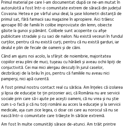
Primul material pe care l-am documentat după ce ne-am mutat în
autorulotă a fost într-o comunitate extrem de săracă din județul
Covasna. Hetea e pe vârful unui deal, la șase kilometri distanță de
primul sat, fără farmacii sau magazine în apropiere. Aici trăiesc
aproape 80 de familii în colibe improvizate din lemn, obiecte
găsite la gunoi și pământ. Colibele sunt acoperite cu afișe
publicitare stradale și cu saci de nailon. Nu există veceuri în fundul
curților, pentru că nu există curți, pentru că nu există garduri, iar
dealul e plin de fecale de oameni și de câini.
Când am ajuns noi acolo, la sfârșit de noiembrie, majoritatea
copiilor erau plini de muci, tușeau cu hârâieli și aveau ochii lipiți de
conjuctivită. Cei mai mici alergau desculți în jurul caselor,
dezbrăcați de la brâu în jos, pentru că familiile nu aveau nici
pamperși, nici apă curentă.
A fost primul nostru contact real cu sărăcia. Am înțeles că izolarea
și lipsa de educație te țin prizonier aici, că România nu are servicii
sociale prin care să-i ajute pe acești oameni, că nu vrea și nu știe
cum s-o facă și că nu toți românii au acces la educație și la servicii
medicale, așa cum zice legea, ci doar cei care au norocul să nu se
nască într-o comunitate care trăiește în sărăcie extremă.
Am fost în multe comunități sărace de-atunci. Am trăit printre