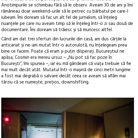
Anotimpurile se schimbau fără să le observ. Aveam 30 de ani și îmi
rămâneau doar weekend-urile să le petrec cu bărbatul pe care-l
iubeam. Îmi doream să fac un alt fel de jurnalism, să înțeleg
nuanțele pe care nu aveam timp să le înțeleg într-o zi sau două de
documentare. Îmi doream să trăiesc și să muncesc altfel.
Când am dat trei sferturi din lucrurile din casă, am dus cărțile la
anticariat și ne-am mutat într-o autorulotă, nu înțelegeam prea
bine ce facem. Poate că eram și puțin disperați. Bucureștiul ne
apăsa, Cosmin era mereu ursuz – „Nu pot să fac poze în
București“, îmi spunea –, iar eu mă gândeam că viața trebuie să fie
mai mult decât atât. Mutatul într-o mașină de cinci metri lungime
a fost mai degrabă o salvare decât ceea ce aveam să aflăm mai
târziu că se numește, prețios, downshifting.