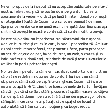
Ne-am propus de la început să nu acceptăm publicitate pe site-ul
nostru,
Teleleu.eu
, și să ne bazăm doar pe granturi, burse și
abonamente la vederi – o dată pe lună trimitem donatorilor noștri
o fotografie făcută de Cosmin și o scrisoare semnată de mine.
Sprijinul oamenilor care ne urmăresc nu ne ajută doar financiar: așa
simțim că poveștile noastre contează, că suntem citiți și priviți.
Înainte să plecăm, am împachetat trei săptămâni. Nu e ușor să
alegi ce iei cu tine și ce lași în cutii, în podul prietenilor tăi. Am luat
cu noi actele, reportofonul, echipamentul foto, patru prosoape,
un set de lenjerie de pat, haine de iarnă, un wok, o cratiță și un
ibric, tacâmuri și două căni, iar hainele de vară și restul lucrurilor le-
am lăsat în podul prietenilor noștri.
Noi credeam pe-atunci că ne-am sacrificat confortul, dar nu știam
că o să ne redefinim noțiunea de confort. Eu încercam să mă
obișnuiesc să mă spăl pe cap într-un lighean, Cosmin să încarce
mașina cu apă la -6ºC, când ți se lipesc palmele de furtun. Învățam
să stăm jos când celălalt stă în picioare, să spălăm vasele cu câțiva
litri de apă, să dormim pe stradă fără să ne deranjeze zgomotele,
să împărțim cei cinci metri pătrați, cât e spațiul de locuit din
autorulotă, să trăim cu lucruri puține și cu buget redus.