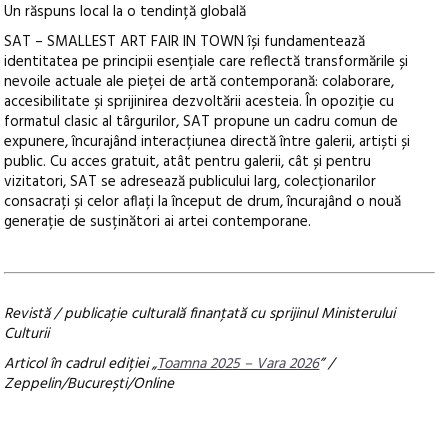
Un răspuns local la o tendință globală
SAT – SMALLEST ART FAIR IN TOWN își fundamentează
identitatea pe principii esențiale care reflectă transformările și
nevoile actuale ale pieței de artă contemporană: colaborare,
accesibilitate și sprijinirea dezvoltării acesteia. În opoziție cu
formatul clasic al târgurilor, SAT propune un cadru comun de
expunere, încurajând interacțiunea directă între galerii, artiști și
public. Cu acces gratuit, atât pentru galerii, cât și pentru
vizitatori, SAT se adresează publicului larg, colecționarilor
consacrați și celor aflați la început de drum, încurajând o nouă
generație de susținători ai artei contemporane.
Revistă / publicaţie culturală finanţată cu sprijinul Ministerului
Culturii
Articol în cadrul ediției „
Toamna 2025 – Vara 2026
” /
Zeppelin/București/Online