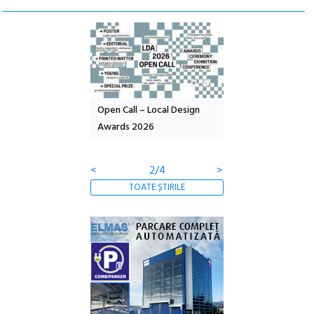
nd: POELANDA – parc
Open Call – Local Design
Anuala de artă urba
e și co-creație
Awards 2026
Artown NOW #5:
Gramatica libertății
<
2/4
>
TOATE ȘTIRILE