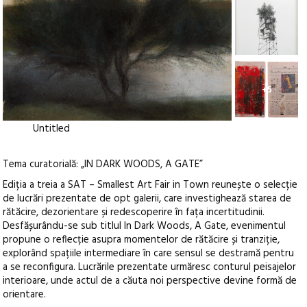
+5
Untitled
Tema curatorială: „IN DARK WOODS, A GATE”
Ediția a treia a SAT – Smallest Art Fair in Town reunește o selecție
de lucrări prezentate de opt galerii, care investighează starea de
rătăcire, dezorientare și redescoperire în fața incertitudinii.
Desfășurându-se sub titlul In Dark Woods, A Gate, evenimentul
propune o reflecție asupra momentelor de rătăcire și tranziție,
explorând spațiile intermediare în care sensul se destramă pentru
a se reconfigura. Lucrările prezentate urmăresc conturul peisajelor
interioare, unde actul de a căuta noi perspective devine formă de
orientare.