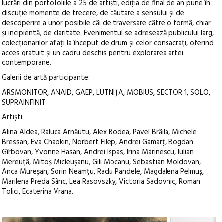
lucrări din portofoliile a 25 de artiști, ediția de final de an pune în
discuție momente de trecere, de căutare a sensului și de
descoperire a unor posibile căi de traversare către o formă, chiar
și incipientă, de claritate. Evenimentul se adresează publicului larg,
colecționarilor aflați la început de drum și celor consacrați, oferind
acces gratuit și un cadru deschis pentru explorarea artei
contemporane.
Galerii de artă participante:
ARSMONITOR, ANAID, GAEP, LUTNIȚA, MOBIUS, SECTOR 1, SOLO,
SUPRAINFINIT
Artiști:
Alina Aldea, Raluca Arnăutu, Alex Bodea, Pavel Brăila, Michele
Bressan, Eva Chapkin, Norbert Filep, Andrei Gamarț, Bogdan
Gîrbovan, Yvonne Hasan, Andrei Ispas, Irina Marinescu, Iulian
Mereuță, Mitoș Micleușanu, Gili Mocanu, Sebastian Moldovan,
Anca Mureșan, Sorin Neamțu, Radu Pandele, Magdalena Pelmuș,
Marilena Preda Sânc, Lea Rasovszky, Victoria Sadovnic, Roman
Tolici, Ecaterina Vrana.