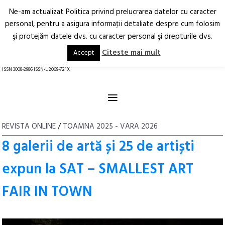
Ne-am actualizat Politica privind prelucrarea datelor cu caracter
Deschide
RO
EN
personal, pentru a asigura informaţii detaliate despre cum folosim
şi protejăm datele dvs. cu caracter personal şi drepturile dvs.
Arhitectură.
Oraș.
Societate.
Citeste mai mult
Accept
revistă online
ISSN 3008-2986 ISSN-L 2069-721X
≡
REVISTA ONLINE
/
TOAMNA 2025 - VARA 2026
8 galerii de artă și 25 de artiști
expun la SAT – SMALLEST ART
FAIR IN TOWN