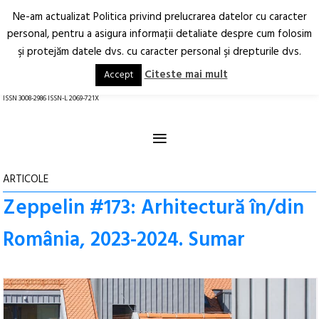
Ne-am actualizat Politica privind prelucrarea datelor cu caracter
Deschide
RO
EN
personal, pentru a asigura informaţii detaliate despre cum folosim
şi protejăm datele dvs. cu caracter personal şi drepturile dvs.
Arhitectură.
Oraș.
Societate.
Citeste mai mult
Accept
revistă online
ISSN 3008-2986 ISSN-L 2069-721X
≡
ARTICOLE
Zeppelin #173: Arhitectură în/din
România, 2023-2024. Sumar