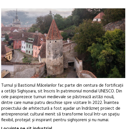
Turnul și Bastionul Măcelarilor fac parte din centura de fortificații
a cetății Sighișoara, sit înscris în patrimoniul mondial UNESCO. Din
cele paisprezece turnuri medievale se păstrează astăzi nouă,
dintre care numai patru deschise spre vizitare în 2022. Înaintea
proiectului de arhitectură a fost așadar un îndrăzneț proiect de
antreprenoriat cultural menit să transforme locul într-un spațiu
flexibil, protejat și inspirant pentru sighișoreni și nu numai.
Locuințe pe sit industrial