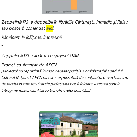
Zeppelin#173
e disponibil în librăriile Cărturești, Inmedio și Relay,
sau poate fi comandat
aici
.
Râmânem la înălțime, împreună.
*
Zeppelin #173 a apărut cu sprijinul OAR.
Proiect co-finanțat de AFCN.
„Proiectul nu reprezintă în mod necesar poziţia Administrației Fondului
Cultural Național. AFCN nu este responsabilă de conținutul proiectului sau
de modul în care rezultatele proiectului pot fi folosite. Acestea sunt în
întregime responsabilitatea beneficiarului finanțării.”