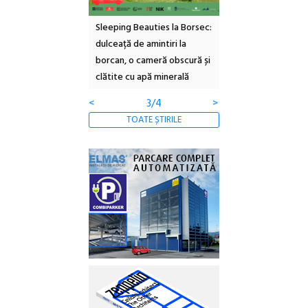
ul Cinemascop
Sleeping Beauties la Borsec:
Festivalul Strada
 Eforie Sud cu a IX-a
dulceață de amintiri la
Armenească #10: c
borcan, o cameră obscură și
ateliere și întâlniri 
clătite cu apă minerală
Botanică
<
3/4
>
TOATE ȘTIRILE