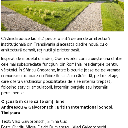
Cărămida aduce laolaltă peste o sută de ani de arhitectură
instituțională din Transilvania și această clădire nouă, cu o
arhitectură demnă, reținută și prietenoasă.
Inspirat de modelul olandez, Open works construiește una dintre
cele mai subapreciate funcțiuni din România: rezidențele pentru
vârstnici. În Sfântu Gheorghe, între blocurile joase de pe vremea
comunismului, apare o clădire finisată cu cărămidă, pe trei etaje,
care oferă vârstnicilor posibilitatea de a se interna treptat,
folosind servicii ambulatorii, internări parțiale sau internări
permanente.
O școală în care să te simți bine
Andreescu & Gaivoronschi: British International School,
Timișoara
Text: Vlad Gaivoronschi, Simina Cuc
Foto: Ovidiu Micșa, David Dumitrescu, Vlad Gaivoronschi