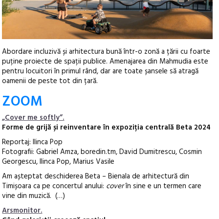
Abordare incluzivă și arhitectura bună într-o zonă a țării cu foarte
puține proiecte de spații publice. Amenajarea din Mahmudia este
pentru locuitori în primul rând, dar are toate șansele să atragă
oamenii de peste tot din țară.
ZOOM
„Cover me softly”.
Forme de grijă și reinventare în expoziția centrală Beta 2024
Reportaj: Ilinca Pop
Fotografii: Gabriel Amza, boredin.tm, David Dumitrescu, Cosmin
Georgescu, Ilinca Pop, Marius Vasile
Am așteptat deschiderea Beta – Bienala de arhitectură din
Timișoara ca pe concertul anului:
cover
în sine e un termen care
vine din muzică. (…)
Arsmonitor.