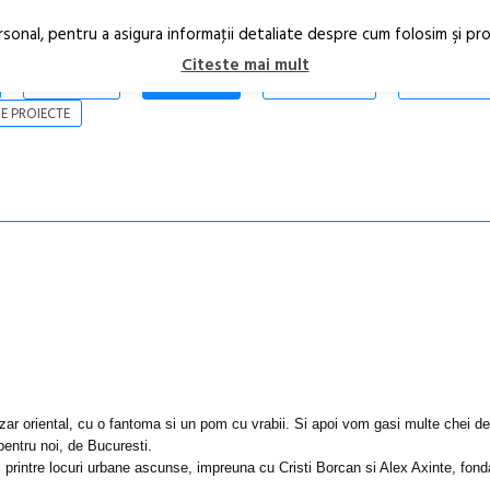
rsonal, pentru a asigura informaţii detaliate despre cum folosim şi pr
Citeste mai mult
ARTICOLE
STIRI
REVISTA PRINT
CONTACT
E PROIECTE
ar oriental, cu o fantoma si un pom cu vrabii. Si apoi vom gasi multe chei de
pentru noi, de Bucuresti.
 printre locuri urbane ascunse, impreuna cu Cristi Borcan si Alex Axinte, fonda
Anuala de ar