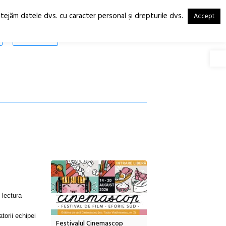
otejăm datele dvs. cu caracter personal şi drepturile dvs.
Accept
RO
EN
SHOP
Deschide
 lectura
torii echipei
tă urbană
Festivalul Cinemascop
Sleeping Beauties la Bor