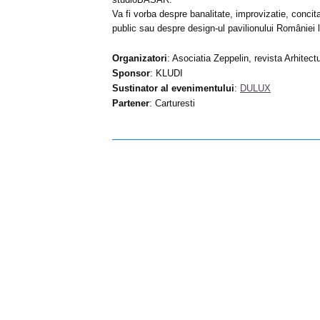
Va fi vorba despre banalitate, improvizatie, concita
public sau despre design-ul pavilionului României l
Organizatori
: Asociatia Zeppelin, revista Arhitec
Sponsor
: KLUDI
Sustinator al evenimentului
:
DULUX
Partener
: Carturesti