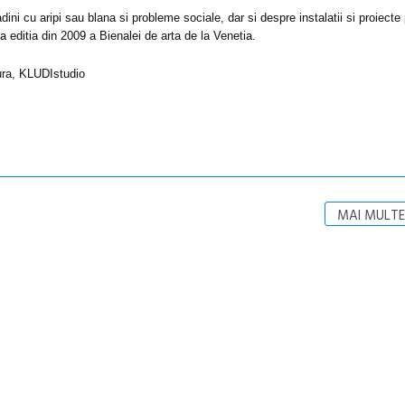
Artown NOW
dini cu aripi sau blana si probleme sociale, dar si despre instalatii si proiecte 
a editia din 2009 a Bienalei de arta de la Venetia.
Gramatica lib
tura, KLUDIstudio
MAI MULTE