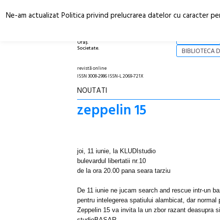
Ne-am actualizat Politica privind prelucrarea datelor cu caracter pe
Arhitectură.
NOI
Oraș.
Societate.
BIBLIOTECA D
revistă online
ISSN 3008-2986 ISSN-L 2069-721X
NOUTATI
zeppelin 15
joi, 11 iunie, la KLUDIstudio
bulevardul libertatii nr.10
de la ora 20.00 pana seara tarziu
De 11 iunie ne jucam search and rescue intr-un baz
pentru intelegerea spatiului alambicat, dar normal 
Zeppelin 15 va invita la un zbor razant deasupra si
studioBASAR.