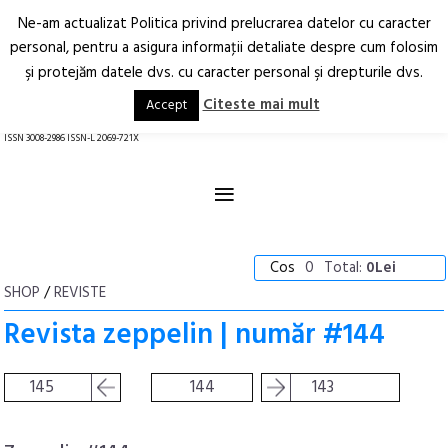
Ne-am actualizat Politica privind prelucrarea datelor cu caracter
Deschide
RO
EN
personal, pentru a asigura informaţii detaliate despre cum folosim
şi protejăm datele dvs. cu caracter personal şi drepturile dvs.
Arhitectură.
Oraș.
Societate.
Citeste mai mult
Accept
revistă online
ISSN 3008-2986 ISSN-L 2069-721X
≡
Cos
0
Total:
0Lei
SHOP
/
REVISTE
Revista zeppelin | număr #144
145
144
143