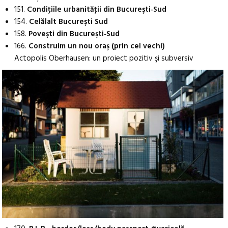
151.
Condiţiile urbanităţii din Bucureşti‑Sud
154.
Celălalt Bucureşti Sud
158.
Poveşti din Bucureşti‑Sud
166.
Construim un nou oraş (prin cel vechi)
Actopolis Oberhausen: un proiect pozitiv şi subversiv