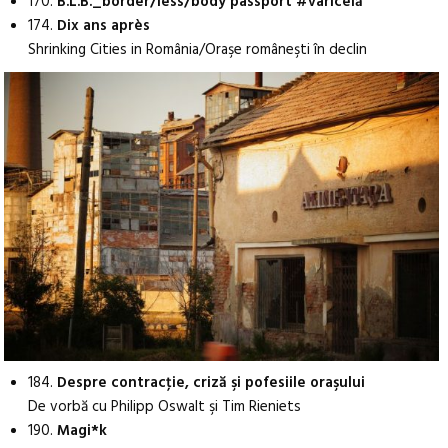
170.
B.L.B._border/less/body passport #varicelă
174.
Dix ans après
Shrinking Cities in România/Oraşe româneşti în declin
184.
Despre contracţie, criză şi pofesiile oraşului
De vorbă cu Philipp Oswalt şi Tim Rieniets
190.
Magi*k