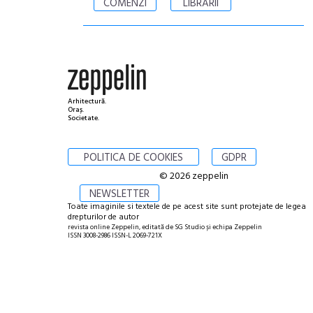
COMENZI
LIBRĂRII
Arhitectură.
Oraș.
Societate.
POLITICA DE COOKIES
GDPR
© 2026 zeppelin
NEWSLETTER
Toate imaginile si textele de pe acest site sunt protejate de legea
drepturilor de autor
revista online Zeppelin, editată de SG Studio și echipa Zeppelin
ISSN 3008-2986 ISSN-L 2069-721X