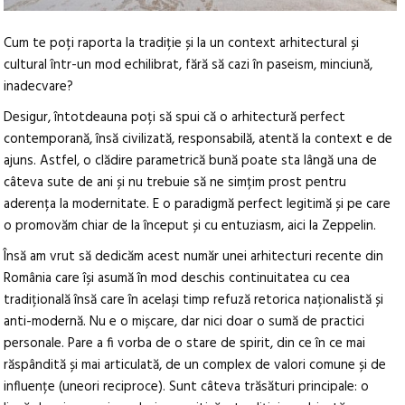
Cum te poți raporta la tradiție și la un context arhitectural și
cultural într-un mod echilibrat, fără să cazi în paseism, minciună,
inadecvare?
Desigur, întotdeauna poți să spui că o arhitectură perfect
contemporană, însă civilizată, responsabilă, atentă la context e de
ajuns. Astfel, o clădire parametrică bună poate sta lângă una de
câteva sute de ani și nu trebuie să ne simțim prost pentru
aderența la modernitate. E o paradigmă perfect legitimă și pe care
o promovăm chiar de la început și cu entuziasm, aici la Zeppelin.
Însă am vrut să dedicăm acest număr unei arhitecturi recente din
România care își asumă în mod deschis continuitatea cu cea
tradițională însă care în același timp refuză retorica naționalistă și
anti-modernă. Nu e o mișcare, dar nici doar o sumă de practici
personale. Pare a fi vorba de o stare de spirit, din ce în ce mai
răspândită și mai articulată, de un complex de valori comune și de
influențe (uneori reciproce). Sunt câteva trăsături principale: o