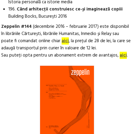
Istoria personală ca istorie media
196.
Când arhitecţii construiesc ce-și imaginează copiii
Building Bocks, Bucureşti 2016
Zeppelin #144
(decembrie 2016 – februarie 2017) este disponibil
în librăriile Cărturești, librăriile Humanitas, Inmedio și Relay sau
poate fi comandat online chiar
aici
, la prețul de 28 de lei, la care se
adaugă transportul prin curier în valoare de 12 lei.
Sau puteți opta pentru un abonament extrem de avantajos,
aici
.