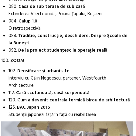
080.
Casa de sub terasa de sub casă
Extinderea Vilei Leonida, Poiana Ţapului, Buşteni
084.
Calup 1.0
O retrospectivă
088.
Tradiţie, construcţie, deschidere. Despre Școala de
la Bunești
092.
De la proiect studenţesc la operaţie reală
100.
ZOOM
102.
Densificare şi urbanitate
Interviu cu Călin Negoescu, partener, Westfourth
Architecture
112.
Casă scufundată, casă suspendată
120.
Cum a devenit centrala termică birou de arhitectură
126.
BAC Japan 2016
Studenţii japonezi faţă în faţă cu reabilitarea