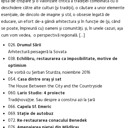
lipsă de crispare și o valorizare critică a tradiției combinată cu o
deschidere către alte culturi (și tradiții), o căutare a unor elemente
esențiale, de dincolo de imagine și stil, o obsesie legată de
educare, un efort de-a gândi arhitectura și în funcție de (și, când
se poate, împreună cu) oameni și comunități; și, în unele cazuri, așa
cum vom vedea, o perspectivă regională. […]
026.
Drumul Sării
Arhitectură peisageră la Sovata
038.
Echilibru, restaurarea ca imposibilitate, motive de
optimism
De vorbă cu Şerban Sturdza, noiembrie 2016
054.
Casa dintre oraş şi sat
The House Between the City and the Countryside
060.
Larix Studio: 4 proiecte
Tradi(nova)ţie. Sau despre a construi azi la ţară
066.
Capela Sf. Emeric
069.
Staţie de autobuz
072.
Re‑restaurarea conacului Benedek
076.
Amenajarea pieţei din Mădăraş