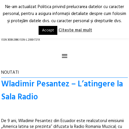
Ne-am actualizat Politica privind prelucrarea datelor cu caracter
Deschide
RO
EN
personal, pentru a asigura informaţii detaliate despre cum folosim
şi protejăm datele dvs. cu caracter personal şi drepturile dvs.
Arhitectură.
Oraș.
Societate.
Citeste mai mult
Accept
revistă online
ISSN 3008-2986 ISSN-L 2069-721X
≡
NOUTATI
Wladimir Pesantez – L’atingere la
Sala Radio
De 9 ani, Wladimir Pesantez din Ecuador este realizatorul emisiunii
„America latina se prezinta” difuzata la Radio Romania Muzical; cu