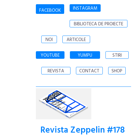
INSTAGRAM
FACEBOOK
BIBLIOTECA DE PROIECTE
NOI
ARTICOLE
YOUTUBE
YUMPU
STIRI
REVISTA
CONTACT
SHOP
Revista Zeppelin #178