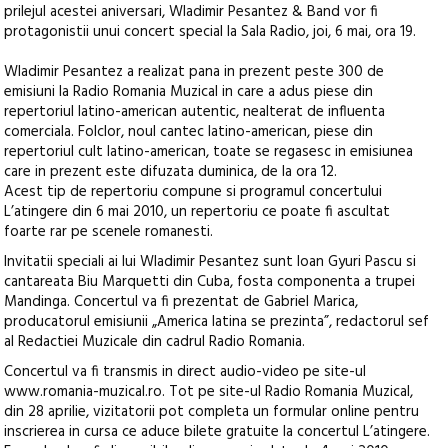
prilejul acestei aniversari, Wladimir Pesantez & Band vor fi
protagonistii unui concert special la Sala Radio, joi, 6 mai, ora 19.
Wladimir Pesantez a realizat pana in prezent peste 300 de
emisiuni la Radio Romania Muzical in care a adus piese din
repertoriul latino-american autentic, nealterat de influenta
comerciala. Folclor, noul cantec latino-american, piese din
repertoriul cult latino-american, toate se regasesc in emisiunea
care in prezent este difuzata duminica, de la ora 12.
Acest tip de repertoriu compune si programul concertului
L’atingere din 6 mai 2010, un repertoriu ce poate fi ascultat
foarte rar pe scenele romanesti.
Invitatii speciali ai lui Wladimir Pesantez sunt Ioan Gyuri Pascu si
cantareata Biu Marquetti din Cuba, fosta componenta a trupei
Mandinga. Concertul va fi prezentat de Gabriel Marica,
producatorul emisiunii „America latina se prezinta”, redactorul sef
al Redactiei Muzicale din cadrul Radio Romania.
Concertul va fi transmis in direct audio-video pe site-ul
www.romania-muzical.ro. Tot pe site-ul Radio Romania Muzical,
din 28 aprilie, vizitatorii pot completa un formular online pentru
inscrierea in cursa ce aduce bilete gratuite la concertul L’atingere.