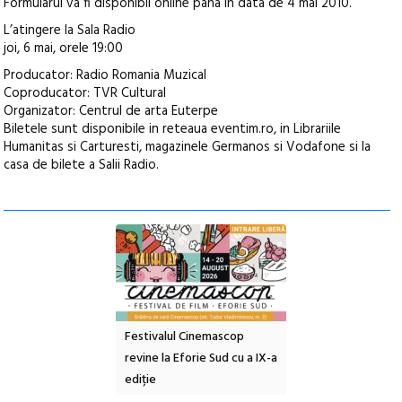
Formularul va fi disponibil online pana in data de 4 mai 2010.
L’atingere la Sala Radio
joi, 6 mai, orele 19:00
Producator: Radio Romania Muzical
Coproducator: TVR Cultural
Organizator: Centrul de arta Euterpe
Biletele sunt disponibile in reteaua eventim.ro, in Librariile
Humanitas si Carturesti, magazinele Germanos si Vodafone si la
casa de bilete a Salii Radio.
e artă urbană
Festivalul Cinemascop
Sleeping Beauties l
 NOW #5:
revine la Eforie Sud cu a IX-a
dulceață de amintiri
a libertății
ediție
borcan, o cameră ob
clătite cu apă miner