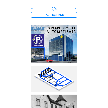
<
2/4
>
TOATE ȘTIRILE