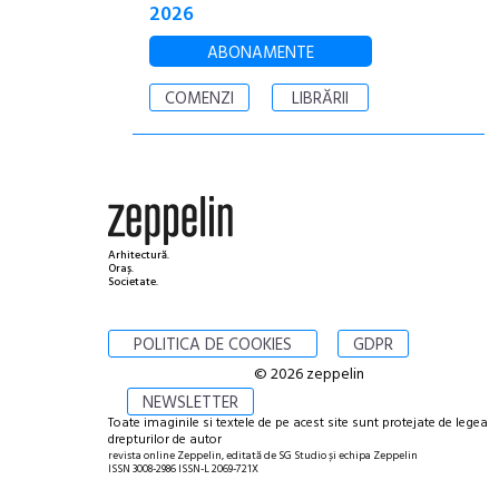
2026
ABONAMENTE
COMENZI
LIBRĂRII
Arhitectură.
Oraș.
Societate.
POLITICA DE COOKIES
GDPR
© 2026 zeppelin
NEWSLETTER
Toate imaginile si textele de pe acest site sunt protejate de legea
drepturilor de autor
revista online Zeppelin, editată de SG Studio și echipa Zeppelin
ISSN 3008-2986 ISSN-L 2069-721X