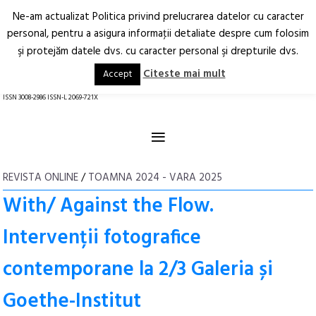
Ne-am actualizat Politica privind prelucrarea datelor cu caracter
Deschide
RO
EN
personal, pentru a asigura informaţii detaliate despre cum folosim
şi protejăm datele dvs. cu caracter personal şi drepturile dvs.
Arhitectură.
Oraș.
Societate.
Citeste mai mult
Accept
revistă online
ISSN 3008-2986 ISSN-L 2069-721X
≡
REVISTA ONLINE
/
TOAMNA 2024 - VARA 2025
With/ Against the Flow.
Intervenții fotografice
contemporane la 2/3 Galeria și
Goethe-Institut