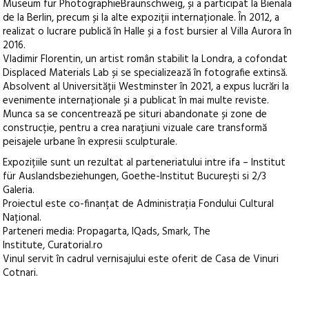
Museum für PhotographieBraunschweig, și a participat la Bienala
de la Berlin, precum și la alte expoziții internaționale. În 2012, a
realizat o lucrare publică în Halle și a fost bursier al Villa Aurora în
2016.
Vladimir Florentin, un artist român stabilit la Londra, a cofondat
Displaced Materials Lab și se specializează în fotografie extinsă.
Absolvent al Universității Westminster în 2021, a expus lucrări la
evenimente internaționale și a publicat în mai multe reviste.
Munca sa se concentrează pe situri abandonate și zone de
construcție, pentru a crea narațiuni vizuale care transformă
peisajele urbane în expresii sculpturale.
Expozițiile sunt un rezultat al parteneriatului intre ifa – Institut
für Auslandsbeziehungen, Goethe-Institut București si 2/3
Galeria.
Proiectul este co-finanțat de Administrația Fondului Cultural
Național.
Parteneri media: Propagarta, IQads, Smark, The
Institute, Curatorial.ro
Vinul servit în cadrul vernisajului este oferit de Casa de Vinuri
Cotnari.