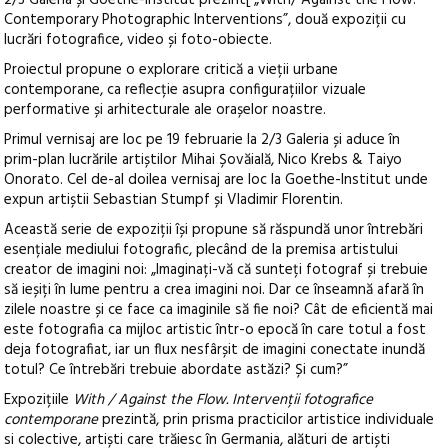
2/3 Galeria și Goethe-Institut prezint[ „With/ Against the Flow.
Contemporary Photographic Interventions”, două expoziții cu
lucrări fotografice, video și foto-obiecte.
Proiectul propune o explorare critică a vieții urbane
contemporane, ca reflecție asupra configurațiilor vizuale
performative și arhitecturale ale orașelor noastre.
Primul vernisaj are loc pe 19 februarie la 2/3 Galeria și aduce în
prim-plan lucrările artiștilor Mihai Șovăială, Nico Krebs & Taiyo
Onorato. Cel de-al doilea vernisaj are loc la Goethe-Institut unde
expun artiștii Sebastian Stumpf și Vladimir Florentin.
Această serie de expoziții își propune să răspundă unor întrebări
esențiale mediului fotografic, plecând de la premisa artistului
creator de imagini noi: „Imaginați-vă că sunteți fotograf și trebuie
să ieșiți în lume pentru a crea imagini noi. Dar ce înseamnă afară în
zilele noastre și ce face ca imaginile să fie noi? Cât de eficientă mai
este fotografia ca mijloc artistic într-o epocă în care totul a fost
deja fotografiat, iar un flux nesfârșit de imagini conectate inundă
totul? Ce întrebări trebuie abordate astăzi? Și cum?”
Expozițiile
With / Against the Flow. Intervenții fotografice
contemporane
prezintă, prin prisma practicilor artistice individuale
si colective, artiști care trăiesc în Germania, alături de artiști