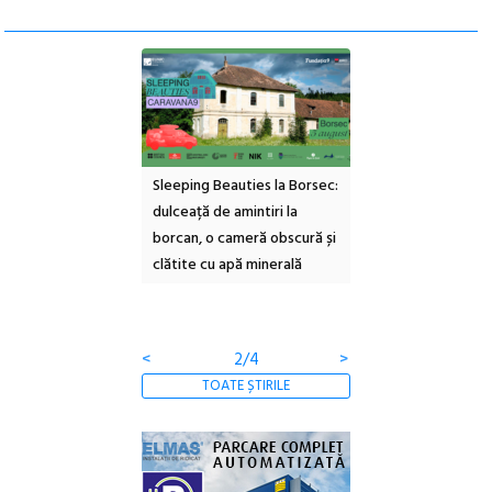
ul Cinemascop
Sleeping Beauties la Borsec:
Festivalul Strada
 Eforie Sud cu a IX-a
dulceață de amintiri la
Armenească #10: c
borcan, o cameră obscură și
ateliere și întâlniri 
clătite cu apă minerală
Botanică
<
2/4
>
TOATE ȘTIRILE