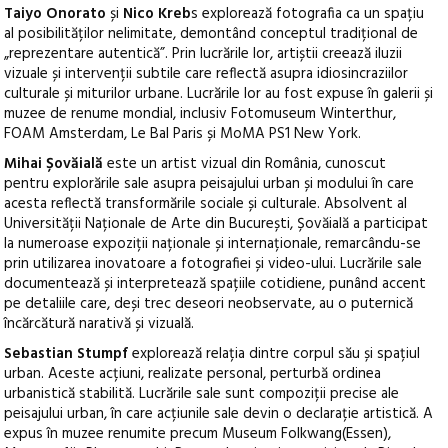
Taiyo Onorato
și
Nico Kreb
s explorează fotografia ca un spațiu
al posibilităților nelimitate, demontând conceptul tradițional de
„reprezentare autentică”. Prin lucrările lor, artiștii creează iluzii
vizuale și intervenții subtile care reflectă asupra idiosincraziilor
culturale și miturilor urbane. Lucrările lor au fost expuse în galerii și
muzee de renume mondial, inclusiv Fotomuseum Winterthur,
FOAM Amsterdam, Le Bal Paris și MoMA PS1 New York.
Mihai Șovăială
este un artist vizual din România, cunoscut
pentru explorările sale asupra peisajului urban și modului în care
acesta reflectă transformările sociale și culturale. Absolvent al
Universității Naționale de Arte din București, Șovăială a participat
la numeroase expoziții naționale și internaționale, remarcându-se
prin utilizarea inovatoare a fotografiei și video-ului. Lucrările sale
documentează și interpretează spațiile cotidiene, punând accent
pe detaliile care, deși trec deseori neobservate, au o puternică
încărcătură narativă și vizuală.
Sebastian Stumpf
explorează relația dintre corpul său și spațiul
urban. Aceste acțiuni, realizate personal, perturbă ordinea
urbanistică stabilită. Lucrările sale sunt compoziții precise ale
peisajului urban, în care acțiunile sale devin o declarație artistică. A
expus în muzee renumite precum Museum Folkwang(Essen),