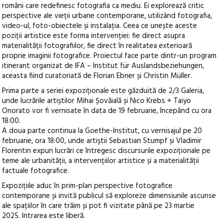
români care redefinesc fotografia ca mediu. Ei explorează critic
perspective ale vieții urbane contemporane, utilizând fotografia,
video-ul, foto-obiectele și instalația. Ceea ce unește aceste
poziții artistice este forma intervenției: fie direct asupra
materialității fotografiilor, fie direct în realitatea exterioară
proprie imaginii fotografice. Proiectul face parte dintr-un program
itinerant organizat de IFA – Institut für Auslandsbeziehungen,
aceasta fiind curatoriată de Florian Ebner și Christin Müller.
Prima parte a seriei expoziționale este găzduită de 2/3 Galeria,
unde lucrările artiștilor Mihai Șovăială și Nico Krebs + Taiyo
Onorato vor fi vernisate în data de 19 februarie, începând cu ora
18:00.
A doua parte continua la Goethe-Institut, cu vernisajul pe 20
februarie, ora 18:00, unde artiștii Sebastian Stumpf și Vladimir
Florentin expun lucrări ce întregesc discursurile expoziționale pe
teme ale urbanității, a intervențiilor artistice și a materialității
factuale fotografice.
Expozițiile aduc în prim-plan perspective fotografice
contemporane și invită publicul să exploreze dimensiunile ascunse
ale spațiilor în care trăim și pot fi vizitate până pe 23 martie
2025. Intrarea este liberă.