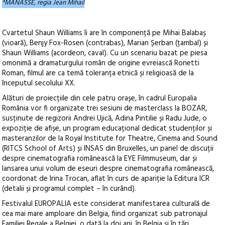
*MANASSE, regia Jean Mihail
Cvartetul Shaun Williams îi are în componență pe Mihai Balabaș
(vioară), Benjy Fox-Rosen (contrabas), Marian Șerban (țambal) și
Shaun Williams (acordeon, caval). Cu un scenariu bazat pe piesa
omonimă a dramaturgului român de origine evreiască Ronetti
Roman, filmul are ca temă toleranța etnică și religioasă de la
începutul secolului XX.
Alături de proiecțiile din cele patru orașe, în cadrul Europalia
România vor fi organizate trei sesiuni de masterclass la BOZAR,
susținute de regizorii Andrei Ujică, Adina Pintilie și Radu Jude, o
expoziție de afișe, un program educațional dedicat studenților și
masteranzilor de la Royal Institute for Theatre, Cinema and Sound
(RITCS School of Arts) și INSAS din Bruxelles, un panel de discuții
despre cinematografia românească la EYE Filmmuseum, dar și
lansarea unui volum de eseuri despre cinematografia românească,
coordonat de Irina Trocan, aflat în curs de apariție la Editura ICR
(detalii și programul complet – în curând).
Festivalul EUROPALIA este considerat manifestarea culturală de
cea mai mare amploare din Belgia, fiind organizat sub patronajul
Familiei Regale a Belgiei, o dată la doi ani, în Belgia și în țări