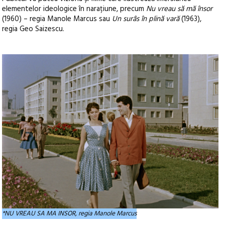
elementelor ideologice în narațiune, precum
Nu vreau să mă însor
(1960) – regia Manole Marcus sau
Un surâs în plină vară
(1963),
regia Geo Saizescu.
*NU VREAU SA MA INSOR, regia Manole Marcus