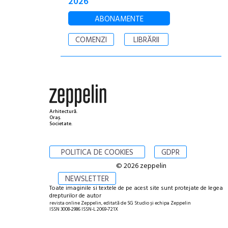
2026
ABONAMENTE
COMENZI
LIBRĂRII
Arhitectură.
Oraș.
Societate.
POLITICA DE COOKIES
GDPR
© 2026 zeppelin
NEWSLETTER
Toate imaginile si textele de pe acest site sunt protejate de legea
drepturilor de autor
revista online Zeppelin, editată de SG Studio și echipa Zeppelin
ISSN 3008-2986 ISSN-L 2069-721X