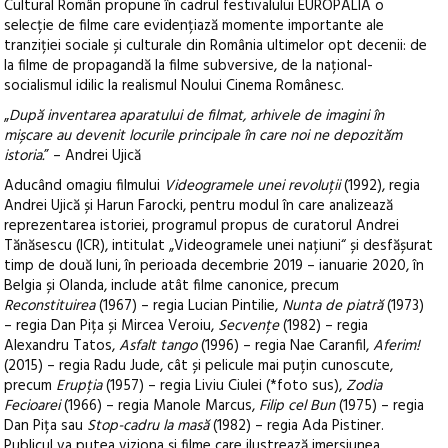
Cultural Român propune în cadrul festivalului EUROPALIA o
selecție de filme care evidențiază momente importante ale
tranziției sociale și culturale din România ultimelor opt decenii: de
la filme de propagandă la filme subversive, de la național-
socialismul idilic la realismul Noului Cinema Românesc.
„
După inventarea aparatului de filmat, arhivele de imagini în
mișcare au devenit locurile principale în care noi ne depozităm
istoria.
” – Andrei Ujică
Aducând omagiu filmului
Videogramele unei revoluții
(1992), regia
Andrei Ujică și Harun Farocki, pentru modul în care analizează
reprezentarea istoriei, programul propus de curatorul Andrei
Tănăsescu (ICR), intitulat „Videogramele unei națiuni“ și desfășurat
timp de două luni, în perioada decembrie 2019 – ianuarie 2020, în
Belgia și Olanda, include atât filme canonice, precum
Reconstituirea
(1967) – regia Lucian Pintilie,
Nunta de piatră
(1973)
– regia Dan Pița și Mircea Veroiu,
Secvențe
(1982) – regia
Alexandru Tatos,
Asfalt tango
(1996) – regia Nae Caranfil,
Aferim!
(2015) – regia Radu Jude, cât și pelicule mai puțin cunoscute,
precum
Erupția
(1957) – regia Liviu Ciulei (*foto sus),
Zodia
Fecioarei
(1966) – regia Manole Marcus,
Filip cel Bun
(1975) – regia
Dan Pița sau
Stop-cadru la masă
(1982) – regia Ada Pistiner.
Publicul va putea viziona și filme care ilustrează imersiunea