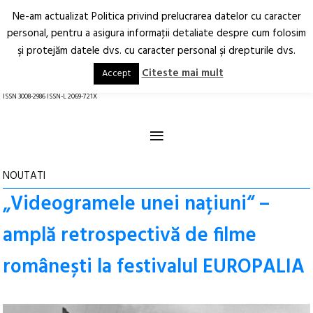
Ne-am actualizat Politica privind prelucrarea datelor cu caracter
Deschide
RO
EN
personal, pentru a asigura informaţii detaliate despre cum folosim
şi protejăm datele dvs. cu caracter personal şi drepturile dvs.
Arhitectură.
Oraș.
Societate.
Citeste mai mult
Accept
revistă online
ISSN 3008-2986 ISSN-L 2069-721X
≡
NOUTATI
„Videogramele unei națiuni“ –
amplă retrospectivă de filme
românești la festivalul EUROPALIA