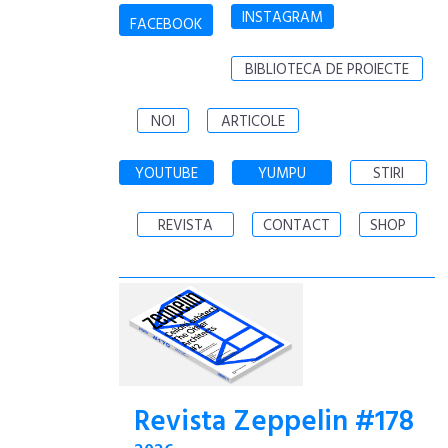
INSTAGRAM
FACEBOOK
BIBLIOTECA DE PROIECTE
NOI
ARTICOLE
YOUTUBE
YUMPU
STIRI
REVISTA
CONTACT
SHOP
Revista Zeppelin #178