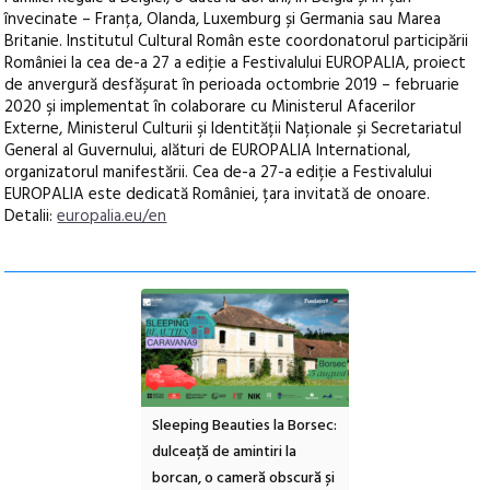
învecinate – Franța, Olanda, Luxemburg și Germania sau Marea
Britanie. Institutul Cultural Român este coordonatorul participării
României la cea de-a 27 a ediţie a Festivalului EUROPALIA, proiect
de anvergură desfășurat în perioada octombrie 2019 – februarie
2020 şi implementat în colaborare cu Ministerul Afacerilor
Externe, Ministerul Culturii şi Identității Naționale și Secretariatul
General al Guvernului, alături de EUROPALIA International,
organizatorul manifestării. Cea de-a 27-a ediție a Festivalului
EUROPALIA este dedicată României, țara invitată de onoare.
Detalii:
europalia.eu/en
 Beauties la Borsec:
Festivalul Strada
Picasso inaugurează
 de amintiri la
Armenească #10: concerte,
Art Encounters. Tim
o cameră obscură și
ateliere și întâlniri în Grădina
va avea un nou spaț