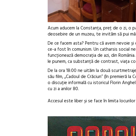
Acum aducem la Constanța, preț de o zi, o par
deosebire de un muzeu, te invităm să pui mâna
De ce facem asta? Pentru că avem nevoie și d
ce-a fost în comunism. Un catharsis social n
funcționează democrația de azi, din România. 
le punem, ca substanță de contrast, viața cot
De la ora 18:00 ne uităm la două scurtmetraje:
său film, „Cadoul de Crăciun” (în premieră la 
o discuție informală cu istoricul Florin Anghe
cu zi a anilor 80.
Accesul este liber și se face în limita locurilo