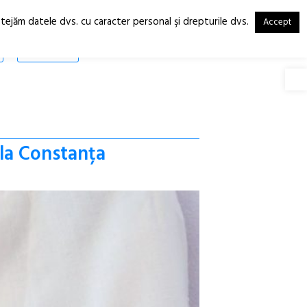
otejăm datele dvs. cu caracter personal şi drepturile dvs.
Accept
RO
EN
SHOP
Deschide
 la Constanța