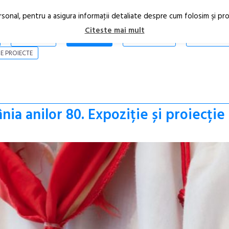
rsonal, pentru a asigura informaţii detaliate despre cum folosim şi pr
Citeste mai mult
ARTICOLE
STIRI
REVISTA PRINT
CONTACT
E PROIECTE
nia anilor 80. Expoziție și proiecție