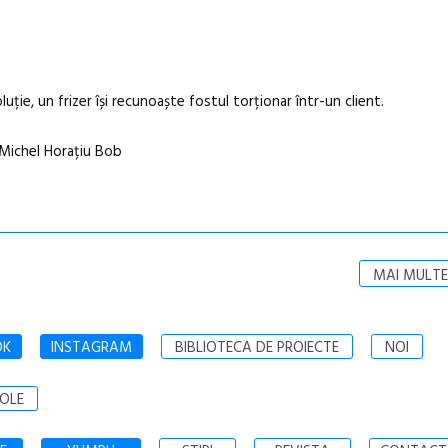
uție, un frizer își recunoaște fostul torționar într-un client.
 Michel Horațiu Bob
MAI MULTE
OK
INSTAGRAM
BIBLIOTECA DE PROIECTE
NOI
OLE