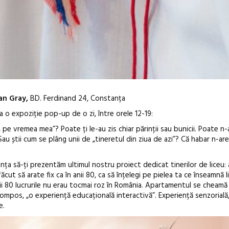
an Gray,
BD. Ferdinand 24, Constanța
a o expoziție pop-up de o zi, între orele 12-19
:
 pe vremea mea”? Poate ți le-au zis chiar părinții sau bunicii. Poate n-a
 Sau știi cum se plâng unii de „tineretul din ziua de azi”? Că habar n-ar
ța să-ți prezentăm ultimul nostru proiect dedicat tinerilor de liceu: 
Sleeping Beau
cut să arate fix ca în anii 80, ca să înțelegi pe pielea ta ce înseamnă l
dulceață de a
n anii 80 lucrurile nu erau tocmai roz în România. Apartamentul se cheam
borcan, o ca
mpos, „o experiență educațională interactivă”. Experiență senzorială,
clătite cu ap
e.