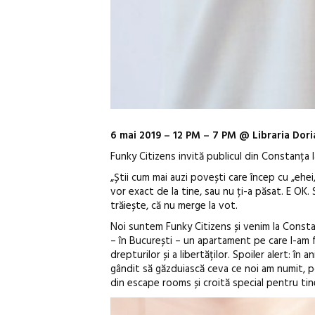
6 mai 2019 – 12 PM – 7 PM @ Libraria Dori
Funky Citizens invită publicul din Constanța l
„Știi cum mai auzi povești care încep cu „ehei,
vor exact de la tine, sau nu ți-a păsat. E OK.
trăiește, că nu merge la vot.
Noi suntem Funky Citizens și venim la Constan
– în București – un apartament pe care l-am fă
drepturilor și a libertăților. Spoiler alert: î
gândit să găzduiască ceva ce noi am numit, po
din escape rooms și croită special pentru tin