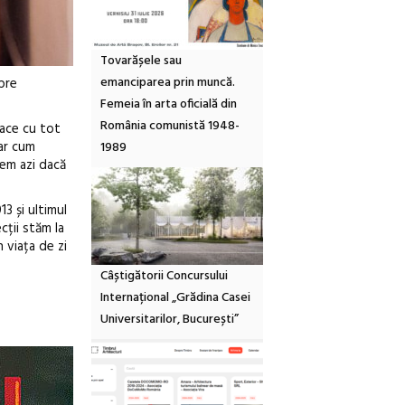
Tovarășele sau
emanciparea prin muncă.
pre
Femeia în arta oficială din
România comunistă 1948-
pace cu tot
car cum
1989
vem azi dacă
3 și ultimul
cții stăm la
 viața de zi
Câștigătorii Concursului
Internațional „Grădina Casei
Universitarilor, București”