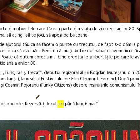
te din obiectele care făceau parte din viața de zi cu zi a anilor 80. S
, să atingi, să te joci, să apeși pe butoane.
e ajutorul tău ca să facem o punte cu trecutul, de fapt s-o dăm la 
ecesar ca să evoluăm. Pentru că mulți dintre noi habar n-avem nici mă
Poate că putem aprecia mai bine drepturile și libertățile pe care le a
idiană a anilor 80.
 „Tuns, ras și frezat”, debutul regizoral al lui Bogdan Mureșanu din 201
Constanța), laureat al Festivalului de Film Clermont-Ferrand. După proie
l și Cosmin Pojoranu (Funky Citizens) despre insinuările comunismului în
r disponibile. Rezervă-ți locul
aici
până luni, 6 mai.”