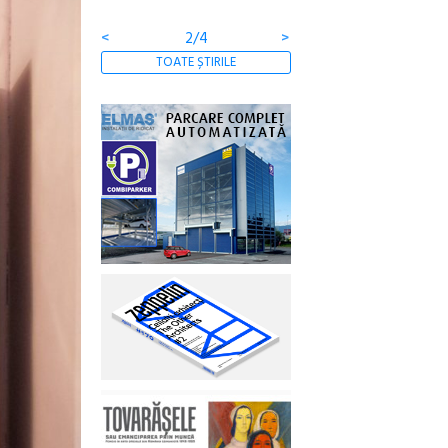
comunității
<
3/4
>
TOATE ȘTIRILE