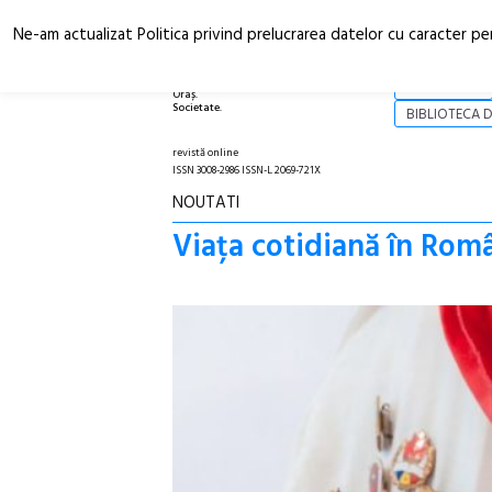
Ne-am actualizat Politica privind prelucrarea datelor cu caracter pe
Arhitectură.
NOI
Oraș.
Societate.
BIBLIOTECA D
revistă online
ISSN 3008-2986 ISSN-L 2069-721X
NOUTATI
Viața cotidiană în Româ