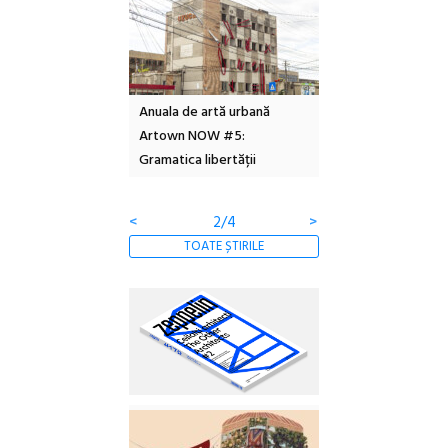
l – Local Design
Anuala de artă urbană
Festivalul Cinemas
 2026
Artown NOW #5:
revine la Eforie Sud 
Gramatica libertății
ediție
<
2/4
>
TOATE ȘTIRILE