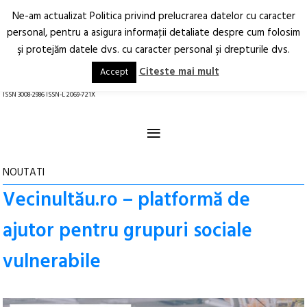
Ne-am actualizat Politica privind prelucrarea datelor cu caracter
Deschide
RO
EN
personal, pentru a asigura informaţii detaliate despre cum folosim
şi protejăm datele dvs. cu caracter personal şi drepturile dvs.
Arhitectură.
Oraș.
Societate.
Citeste mai mult
Accept
revistă online
ISSN 3008-2986 ISSN-L 2069-721X
≡
NOUTATI
Vecinultău.ro – platformă de
ajutor pentru grupuri sociale
vulnerabile