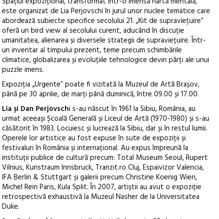
Spațiul expozițional, transformat într-o imensă hartă mentală,
este organizat de Lia Perjovschi în jurul unor nuclee tematice care
abordează subiecte specifice secolului 21. „Kit de supraviețuire”
oferă un bird view al secolului curent, aducând în discuție
umanitatea, alienarea și diversele strategii de supraviețuire. Într-
un inventar al timpului prezent, teme precum schimbările
climatice, globalizarea și evoluțiile tehnologice devin părți ale unui
puzzle imens.
Expoziția „Urgente” poate fi vizitată la Muzeul de Artă Brașov,
până pe 30 aprilie, de marți până duminică, între 09.00 și 17.00.
Lia și Dan Perjovsch
i s-au născut în 1961 la Sibiu, România, au
urmat aceeași Școală Generală și Liceul de Artă (1970-1980) și s-au
căsătorit în 1983. Locuiesc și lucrează la Sibiu, dar și în restul lumii.
Operele lor artistice au fost expuse în sute de expoziții și
festivaluri în România și internațional. Au expus împreună la
instituții publice de cultură precum: Total Museum Seoul, Rupert
Vilnius, Kunstraum Innsbruck, Tranzit.ro Cluj, Espaivizor Valencia,
IFA Berlin & Stuttgart și galerii precum Christine Koenig Wien,
Michel Rein Paris, Kula Split. În 2007, artiștii au avut o expoziție
retrospectivă exhaustivă la Muzeul Nasher de la Universitatea
Duke.