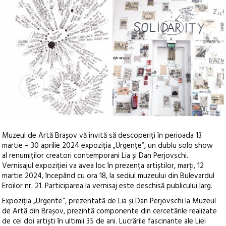
Muzeul de Artă Brașov vă invită să descoperiți în perioada 13
martie – 30 aprilie 2024 expoziția „Urgențe”, un dublu solo show
al renumiților creatori contemporani Lia și Dan Perjovschi.
Vernisajul expoziției va avea loc în prezența artiștilor, marți, 12
martie 2024, începând cu ora 18, la sediul muzeului din Bulevardul
Eroilor nr. 21. Participarea la vernisaj este deschisă publicului larg.
Expoziția „Urgente”, prezentată de Lia și Dan Perjovschi la Muzeul
de Artă din Brașov, prezintă componente din cercetările realizate
de cei doi artiști în ultimii 35 de ani. Lucrările fascinante ale Liei