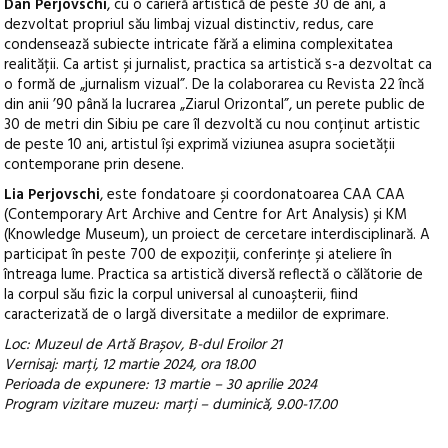
Dan Perjovschi
, cu o carieră artistică de peste 30 de ani, a
dezvoltat propriul său limbaj vizual distinctiv, redus, care
condensează subiecte intricate fără a elimina complexitatea
realității. Ca artist și jurnalist, practica sa artistică s-a dezvoltat ca
o formă de „jurnalism vizual”. De la colaborarea cu Revista 22 încă
din anii ’90 până la lucrarea „Ziarul Orizontal”, un perete public de
30 de metri din Sibiu pe care îl dezvoltă cu nou conținut artistic
de peste 10 ani, artistul își exprimă viziunea asupra societății
contemporane prin desene.
Lia Perjovschi
, este fondatoare și coordonatoarea CAA CAA
(Contemporary Art Archive and Centre for Art Analysis) și KM
(Knowledge Museum), un proiect de cercetare interdisciplinară. A
participat în peste 700 de expoziții, conferințe și ateliere în
întreaga lume. Practica sa artistică diversă reflectă o călătorie de
la corpul său fizic la corpul universal al cunoașterii, fiind
caracterizată de o largă diversitate a mediilor de exprimare.
Loc: Muzeul de Artă Brașov, B-dul Eroilor 21
Vernisaj: marți, 12 martie 2024, ora 18.00
Perioada de expunere: 13 martie – 30 aprilie 2024
Program vizitare muzeu: marți – duminică, 9.00-17.00