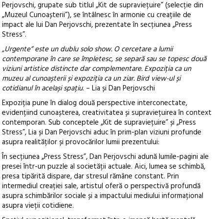
Perjovschi, grupate sub titlul „Kit de supraviețuire” (selecție din
„Muzeul Cunoașterii”), se întâlnesc în armonie cu creațiile de
impact ale lui Dan Perjovschi, prezentate în secțiunea „Press
Stress”.
„Urgente” este un dublu solo show. O cercetare a lumii
contemporane în care se împletesc, se separă sau se topesc două
viziuni artistice distincte dar complementare. Expoziția ca un
muzeu al cunoașterii și expoziția ca un ziar. Bird view-ul și
cotidianul în același spațiu
. – Lia și Dan Perjovschi
Expoziția pune în dialog două perspective interconectate,
evidențiind cunoașterea, creativitatea și supraviețuirea în context
contemporan. Sub conceptele „Kit de supraviețuire” și „Press
Stress”, Lia și Dan Perjovschi aduc în prim-plan viziuni profunde
asupra realităților și provocărilor lumii prezentului:
În secțiunea „Press Stress”, Dan Perjovschi adună lumile-pagini ale
presei într-un puzzle al societății actuale. Aici, lumea se schimbă,
presa tipărită dispare, dar stresul rămâne constant. Prin
intermediul creației sale, artistul oferă o perspectivă profundă
asupra schimbărilor sociale și a impactului mediului informațional
asupra vieții cotidiene.