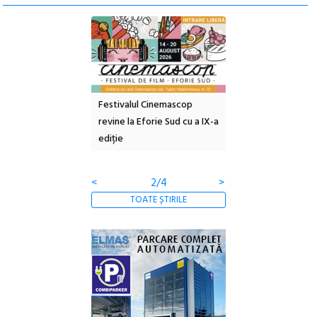
e artă urbană
Festivalul Cinemascop
Sleeping Beauties l
 NOW #5:
revine la Eforie Sud cu a IX-a
dulceață de amintiri
a libertății
ediție
borcan, o cameră ob
clătite cu apă miner
<
2/4
>
TOATE ȘTIRILE