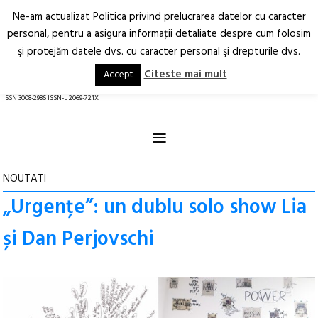
Ne-am actualizat Politica privind prelucrarea datelor cu caracter
Deschide
RO
EN
personal, pentru a asigura informaţii detaliate despre cum folosim
şi protejăm datele dvs. cu caracter personal şi drepturile dvs.
Arhitectură.
Oraș.
Societate.
Citeste mai mult
Accept
revistă online
ISSN 3008-2986 ISSN-L 2069-721X
≡
NOUTATI
„Urgențe”: un dublu solo show Lia
și Dan Perjovschi