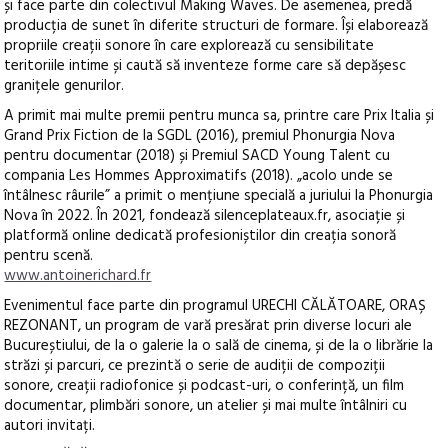
și face parte din colectivul Making Waves. De asemenea, predă
producția de sunet în diferite structuri de formare. Își elaborează
propriile creații sonore în care explorează cu sensibilitate
teritoriile intime și caută să inventeze forme care să depășesc
granițele genurilor.
A primit mai multe premii pentru munca sa, printre care Prix Italia și
Grand Prix Fiction de la SGDL (2016), premiul Phonurgia Nova
pentru documentar (2018) și Premiul SACD Young Talent cu
compania Les Hommes Approximatifs (2018). „acolo unde se
întâlnesc râurile” a primit o mențiune specială a juriului la Phonurgia
Nova în 2022. În 2021, fondează silenceplateaux.fr, asociație și
platformă online dedicată profesioniștilor din creația sonoră
pentru scenă.
www.antoinerichard.fr
Evenimentul face parte din programul URECHI CĂLĂTOARE, ORAȘ
REZONANT, un program de vară presărat prin diverse locuri ale
Bucureștiului, de la o galerie la o sală de cinema, și de la o librărie la
străzi și parcuri, ce prezintă o serie de audiții de compoziții
sonore, creații radiofonice și podcast-uri, o conferință, un film
documentar, plimbări sonore, un atelier și mai multe întâlniri cu
autori invitați.