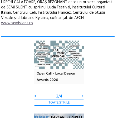
URECHI CĂLĂTOARE, ORAȘ REZONANT este un proiect organizat
de SEMI SILENT cu sprijinul Lucia Festival, Institutului Cultural
Italian, Centrului Ceh, Institutului Francez, Centrului de Studii
Vizuale și al Librairie Kyralina, cofinanțat de AFCN.
www.semisilent.ro
nd: POELANDA – parc
Open Call – Local Design
Anuala de artă urba
e și co-creație
Awards 2026
Artown NOW #5:
Gramatica libertății
<
2/4
>
TOATE ȘTIRILE