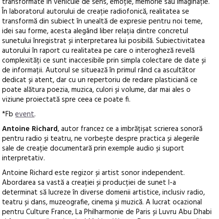
transformate în vehicule de sens, emoție, memorie sau imaginație.
În laboratorul autorului de creație radiofonică, realitatea se
transformă din subiect în unealtă de expresie pentru noi teme,
idei sau forme, acesta alegând liber relația dintre concretul
sunetului înregistrat și interpretarea lui posibilă. Subiectivitatea
autorului în raport cu realitatea pe care o interogheză revelă
complexități ce sunt inaccesibile prin simpla colectare de date și
de informații. Autorul se situează în primul rând ca ascultător
dedicat și atent, dar cu un repertoriu de redare plasticiană ce
poate alătura poezia, muzica, culori și volume, dar mai ales o
viziune proiectată spre ceea ce poate fi.
*Fb
event
.
Antoine Richard
, autor francez ce a imbrățișat scrierea sonoră
pentru radio și teatru, ne vorbește despre practica și alegerile
sale de creație documentară prin exemple audio și suport
interpretativ.
Antoine Richard este regizor și artist sonor independent.
Abordarea sa vastă a creației și producției de sunet l-a
determinat să lucreze în diverse domenii artistice, inclusiv radio,
teatru și dans, muzeografie, cinema și muzică. A lucrat ocazional
pentru Culture France, La Philharmonie de Paris și Luvru Abu Dhabi