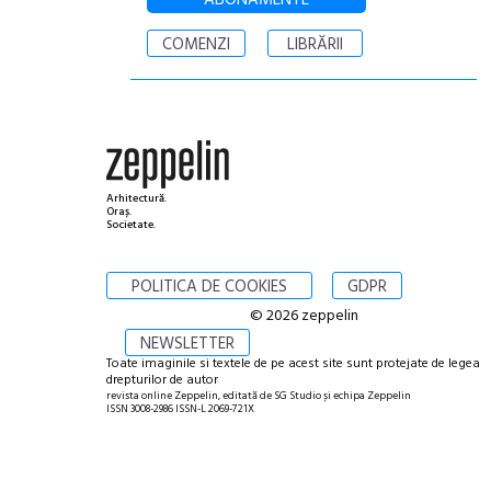
ABONAMENTE
COMENZI
LIBRĂRII
Arhitectură.
Oraș.
Societate.
POLITICA DE COOKIES
GDPR
© 2026 zeppelin
NEWSLETTER
Toate imaginile si textele de pe acest site sunt protejate de legea
drepturilor de autor
revista online Zeppelin, editată de SG Studio și echipa Zeppelin
ISSN 3008-2986 ISSN-L 2069-721X