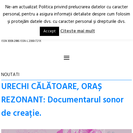
Ne-am actualizat Politica privind prelucrarea datelor cu caracter
Deschide
RO
EN
personal, pentru a asigura informaţii detaliate despre cum folosim
şi protejăm datele dvs. cu caracter personal şi drepturile dvs.
Arhitectură.
Oraș.
Societate.
Citeste mai mult
Accept
revistă online
ISSN 3008-2986 ISSN-L 2069-721X
≡
NOUTATI
URECHI CĂLĂTOARE, ORAȘ
REZONANT: Documentarul sonor
de creație.