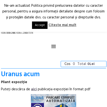
Ne-am actualizat Politica privind prelucrarea datelor cu caracter
Deschide
RO
EN
personal, pentru a asigura informaţii detaliate despre cum folosim
şi protejăm datele dvs. cu caracter personal şi drepturile dvs.
Arhitectură.
Oraș.
Societate.
Citeste mai mult
Accept
revistă online
ISSN 3008-2986 ISSN-L 2069-721X
≡
Cos
0
Total:
0Lei
Uranus acum
Pliant expoziție
Puteți descărca de
aici
publicația expoziției în format pdf