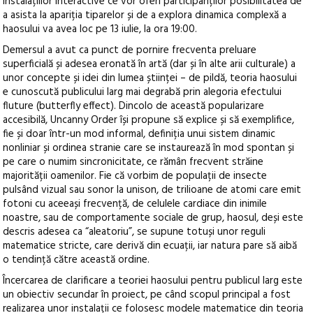
instalațiilor interactive ce vor oferi participanților posibilitatea de
a asista la apariția tiparelor și de a explora dinamica complexă a
haosului va avea loc pe 13 iulie, la ora 19:00.
Demersul a avut ca punct de pornire frecventa preluare
superficială și adesea eronată în artă (dar și în alte arii culturale) a
unor concepte și idei din lumea științei – de pildă, teoria haosului
e cunoscută publicului larg mai degrabă prin alegoria efectului
fluture (butterfly effect). Dincolo de această popularizare
accesibilă, Uncanny Order își propune să explice și să exemplifice,
fie și doar într-un mod informal, definiția unui sistem dinamic
nonliniar și ordinea stranie care se instaurează în mod spontan și
pe care o numim sincronicitate, ce rămân frecvent străine
majorității oamenilor. Fie că vorbim de populații de insecte
pulsând vizual sau sonor la unison, de trilioane de atomi care emit
fotoni cu aceeași frecvență, de celulele cardiace din inimile
noastre, sau de comportamente sociale de grup, haosul, deși este
descris adesea ca “aleatoriu”, se supune totuși unor reguli
matematice stricte, care derivă din ecuații, iar natura pare să aibă
o tendință către această ordine.
Încercarea de clarificare a teoriei haosului pentru publicul larg este
un obiectiv secundar în proiect, pe când scopul principal a fost
realizarea unor instalații ce folosesc modele matematice din teoria