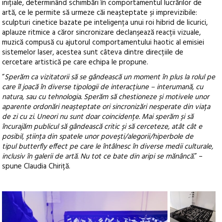
inițiale, determinând schimbări în comportamentul lucrărilor de
artă, ce le permite să urmeze căi neașteptate și imprevizibile:
sculpturi cinetice bazate pe inteligența unui roi hibrid de licurici,
aplauze ritmice a căror sincronizare declanșează reacții vizuale,
muzică compusă cu ajutorul comportamentului haotic al emisiei
sistemelor laser, acestea sunt câteva dintre direcțiile de
cercetare artistică pe care echipa le propune.
“
Sperăm ca vizitatorii să se gândească un moment în plus la rolul pe
care îl joacă în diverse tipologii de interacțiune – interumană, cu
natura, sau cu tehnologia. Sperăm să chestioneze și motivele unor
aparente ordonări neașteptate ori sincronizări nesperate din viața
de zi cu zi. Uneori nu sunt doar coincidențe. Mai sperăm și să
încurajăm publicul să gândească critic și să cerceteze, atât cât e
posibil, știința din spatele unor povești/alegorii/hiperbole de
tipul butterfly effect pe care le întâlnesc în diverse medii culturale,
inclusiv în galerii de artă. Nu tot ce bate din aripi se mănâncă.
” –
spune Claudia Chiriță.