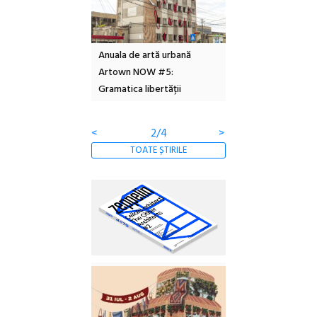
l – Local Design
Anuala de artă urbană
Festivalul Cinemas
 2026
Artown NOW #5:
revine la Eforie Sud 
Gramatica libertății
ediție
<
2/4
>
TOATE ȘTIRILE