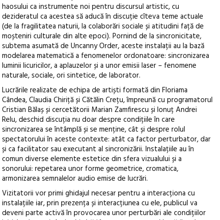
haosului ca instrumente noi pentru discursul artistic, cu
dezideratul ca acestea să aducă în discuție cîteva teme actuale
(de la fragilitatea naturii, la colaborări sociale și atitudini față de
moșteniri culturale din alte epoci). Pornind de la sincronicitate,
subtema asumată de Uncanny Order, aceste instalații au la bază
modelarea matematică a fenomenelor ordonatoare: sincronizarea
luminii licuricilor, a aplauzelor și a unor emisii laser – fenomene
naturale, sociale, ori sintetice, de laborator.
Lucrările realizate de echipa de artiști formată din Floriama
Cândea, Claudia Chiriță și Cătălin Crețu, împreună cu programatorul
Cristian Bălaș și cercetătorii Marian Zamfirescu și Ionuț Andrei
Relu, deschid discuția nu doar despre condițiile în care
sincronizarea se întâmplă și se menține, cât și despre rolul
spectatorului în aceste contexte: atât ca factor perturbator, dar
și ca facilitator sau executant al sincronizării. Instalațiile au în
comun diverse elemente estetice din sfera vizualului și a
sonorului: repetarea unor forme geometrice, cromatica,
armonizarea semnalelor audio emise de lucrări.
Vizitatorii vor primi ghidajul necesar pentru a interacționa cu
instalațiile iar, prin prezența și interacțiunea cu ele, publicul va
deveni parte activă în provocarea unor perturbări ale condițiilor