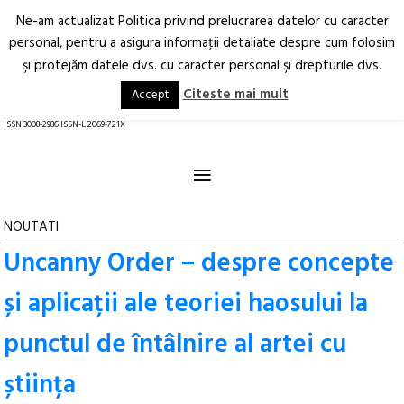
Ne-am actualizat Politica privind prelucrarea datelor cu caracter
Deschide
RO
EN
personal, pentru a asigura informaţii detaliate despre cum folosim
şi protejăm datele dvs. cu caracter personal şi drepturile dvs.
Arhitectură.
Oraș.
Societate.
Citeste mai mult
Accept
revistă online
ISSN 3008-2986 ISSN-L 2069-721X
≡
NOUTATI
Uncanny Order – despre concepte
și aplicații ale teoriei haosului la
punctul de întâlnire al artei cu
știința