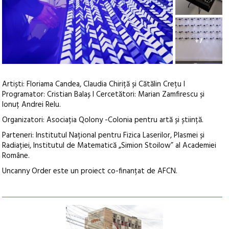
+7
Artiști: Floriama Candea, Claudia Chiriță și Cătălin Crețu I
Programator: Cristian Balaș I Cercetători: Marian Zamfirescu și
Ionuț Andrei Relu.
Organizatori: Asociația Qolony -Colonia pentru artă și știință.
Parteneri: Institutul Național pentru Fizica Laserilor, Plasmei și
Radiației, Institutul de Matematică „Simion Stoilow” al Academiei
Române.
Uncanny Order este un proiect co-finanțat de AFCN.