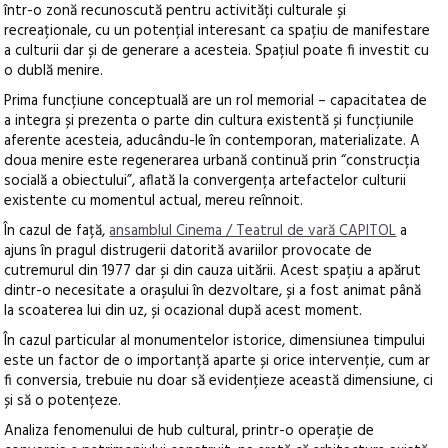
într-o zonă recunoscută pentru activități culturale și
recreaționale, cu un potențial interesant ca spațiu de manifestare
a culturii dar și de generare a acesteia. Spațiul poate fi investit cu
o dublă menire.
Prima funcțiune conceptuală are un rol memorial – capacitatea de
a integra și prezenta o parte din cultura existentă și funcțiunile
aferente acesteia, aducându-le în contemporan, materializate. A
doua menire este regenerarea urbană continuă prin “construcția
socială a obiectului”, aflată la convergența artefactelor culturii
existente cu momentul actual, mereu reînnoit.
În cazul de față,
ansamblul Cinema / Teatrul de vară CAPITOL
a
ajuns în pragul distrugerii datorită avariilor provocate de
cutremurul din 1977 dar și din cauza uitării. Acest spațiu a apărut
dintr-o necesitate a orașului în dezvoltare, și a fost animat până
la scoaterea lui din uz, și ocazional după acest moment.
În cazul particular al monumentelor istorice, dimensiunea timpului
este un factor de o importanță aparte și orice intervenție, cum ar
fi conversia, trebuie nu doar să evidențieze această dimensiune, ci
și să o potențeze.
Analiza fenomenului de hub cultural, printr-o operație de