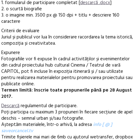
1. formularul de participare completat [
descarcă .docx
]
2. o scurtă biografie
3. o imagine min. 3500 px @ 150 dpi + titlu + descriere 160
caractere
Criterii de evaluare
Juriul și publicul vor lua în considerare racordarea la tema istorică,
compoziția și creativitatea.
Expunere
Fotografiile vor fi expuse în cadrul activităților și evenimentelor
din cadrul proiectului hub cultural Cinema / Teatrul de vară
CAPITOL, pot fi incluse în expoziția itinerară și / sau utilizate
pentru realizarea materialelor pentru promovarea proiectului sau
publicate online.
Termen limită: înscrie toate propunerile până pe 28 August
2017.
Descarcă
regulamentul de participare.
Poți participa cu maximum 3 propuneri în fiecare secțiune de apel
deschis – semnal urban și/sau fotografie.
Așteptăm materialele, într-o arhivă, la adresa
info [ @ ]
saveorcancel.tv
Trimite fișierele mai mari de 6mb cu ajutorul wetransfer, dropbox