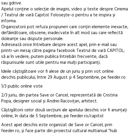
sau gdrive.
Apelul conține o selecție de imagini, video și texte despre Cinema
/ Teatrul de vară Capitol. Folosește-o pentru a te inspira și
informa.
Organizatorii pot refuza propuneri care conțin elemente inexacte,
defăimătoare, obscene, inadecvate în alt mod sau care reflectă
doleanţe sau dispute personale.
Adresează orice întrebare despre acest apel, prin e-mail sau
printr-un mesaj către pagina facebook Teatrul de vară CAPITOL;
să ai în vedere, putem publica întrebări frecvente, dacă
răspunsurile sunt utile pentru mai mulți participanți.
Ideile câștigătoare vor fi alese de un juriu și prin vot online
deschis publicului, între 29 August și 4 Septembrie, pe feeder.ro
1/3 public online vote
2/3 juriu, din partea Save or Cancel, reprezentată de Cristina
Popa, designer social și Andrei Racovițan, arhitect.
Câștigătorii celor două secțiuni ale apelului deschis vor fi anunțați
online, în data de 5 Septembrie, pe feeder.ro/capitol
Acest apel deschis este organizat de Save or Cancel, prin
feeder.ro, și face parte din proiectul cultural multianual “hub