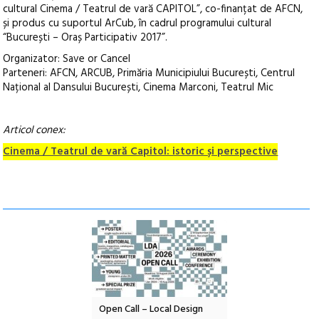
cultural Cinema / Teatrul de vară CAPITOL”, co-finanțat de AFCN,
și produs cu suportul ArCub, în cadrul programului cultural
“București – Oraș Participativ 2017”.
Organizator: Save or Cancel
Parteneri: AFCN, ARCUB, Primăria Municipiului București, Centrul
Național al Dansului București, Cinema Marconi, Teatrul Mic
Articol conex:
Cinema / Teatrul de vară Capitol: istoric și perspective
ANDA – parc
Open Call – Local Design
Anuala de artă urbană