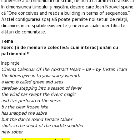
conversie a patrimoniului construit, ne arată că arhitectura există
în dimensiunea timpului și mișcării, despre care Jean Nouvel spune
că ”One conceives and reads a building in terms of sequences.”
Astfel configurarea spațială poate permite noi seturi de relații,
dinamice, între spațiile existente și nevoi actuale, identificate
alături de comunitate.
Tema
Exerciții de memorie colectivă: cum interacționăm cu
patrimoniul?
Inspirație:
Cinema Calendar Of The Abstract Heart – 09 – by Tristan Tzara
the fibres give in to your starry warmth
a lamp is called green and sees
carefully stepping into a season of fever
the wind has swept the rivers’ magic
and i’ve perforated the nerve
by the clear frozen lake
has snapped the sabre
but the dance round terrace tables
shuts in the shock of the marble shudder
new sober