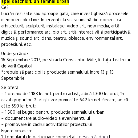
apel deschis 1: un semnal urban
Ce?
Lucrări realizate sau aproape gata, care investighează procesele
memoriei colective. Intervenții la scara umană din domenii ca
arhitectură, sculptură, instalație, video art, new media, artă
digitală, performance art, bio art, artă interactivă și participativă,
muzică și sound art, dans, teatru, obiecte, environmental art,
procesiuni, etc.
Unde și când?
16 Septembrie 2017, pe strada Constantin Mille, în fața Teatrului
de vară Capitol
*trebuie să participi la producția semnalului, între 13 și 15
Septembrie
Se oferă
– 1 premiu de 1.188 lei net pentru artist, adică 1.300 lei brut; în
cazul grupurilor, 2 artiști vor primi câte 642 lei net fiecare, adică
câte 650 lei brut;
– 1.500 lei buget pentru producția semnalului urban
– documentare audio-video a evenimentului
– promovare în cadrul activităților proiectului
Fișiere necesare
1. formularul de participare completat [
descarcă .docx
]