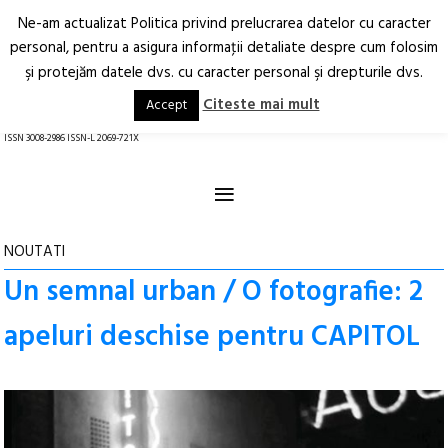
Ne-am actualizat Politica privind prelucrarea datelor cu caracter
Deschide
RO
EN
personal, pentru a asigura informaţii detaliate despre cum folosim
şi protejăm datele dvs. cu caracter personal şi drepturile dvs.
Arhitectură.
Oraș.
Societate.
Citeste mai mult
Accept
revistă online
ISSN 3008-2986 ISSN-L 2069-721X
≡
NOUTATI
Un semnal urban / O fotografie: 2
apeluri deschise pentru CAPITOL