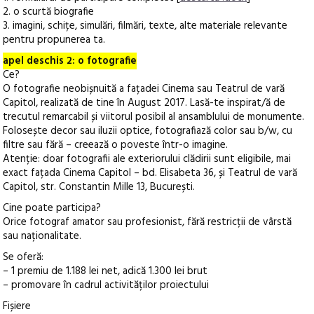
2. o scurtă biografie
3. imagini, schițe, simulări, filmări, texte, alte materiale relevante
pentru propunerea ta.
apel deschis 2: o fotografie
Ce?
O fotografie neobișnuită a fațadei Cinema sau Teatrul de vară
Capitol, realizată de tine în August 2017. Lasă-te inspirat/ă de
trecutul remarcabil și viitorul posibil al ansamblului de monumente.
Folosește decor sau iluzii optice, fotografiază color sau b/w, cu
filtre sau fără – creează o poveste într-o imagine.
Atenție: doar fotografii ale exteriorului clădirii sunt eligibile, mai
exact fațada Cinema Capitol – bd. Elisabeta 36, și Teatrul de vară
Capitol, str. Constantin Mille 13, București.
Cine poate participa?
Orice fotograf amator sau profesionist, fără restricții de vârstă
sau naționalitate.
Se oferă:
– 1 premiu de 1.188 lei net, adică 1.300 lei brut
– promovare în cadrul activităților proiectului
Fișiere