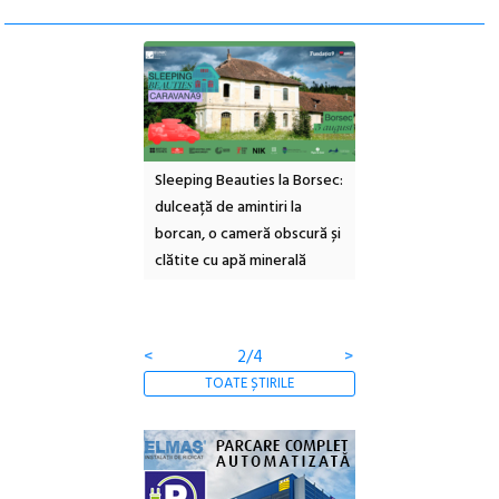
ul Cinemascop
Sleeping Beauties la Borsec:
Festivalul Strada
 Eforie Sud cu a IX-a
dulceață de amintiri la
Armenească #10: c
borcan, o cameră obscură și
ateliere și întâlniri 
clătite cu apă minerală
Botanică
<
2/4
>
TOATE ȘTIRILE