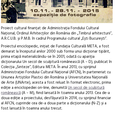
Proiect cultural finanțat de Administrația Fondului Cultural
Național, Ordinul Arhitecților din România din „Timbrul arhitecturii”,
A.R.C.U.B. și P.M.B. în cadrul Programului cultural „Ești București”.
Proiectul enciclopedic, inițiat de Fundația Culturală META, a fost
demarat la începutul anilor 2000 sub forma unui dicționar tipărit,
prima etapă materializându-se în 2001, odată cu apariția
dicționarului Un secol de sculptură românească (A – D), publicat în
Colecția „Sinteze”, Editura META. În anul 2013, cu sprijinul
Administrației Fondului Cultural Național (AFCN), în parteneriat cu
Uniunea Artiștilor Plastici din România și Universitatea Națională
de Arte (UNArte), acesta a fost reluat în format electronic, prima
ediție a enciclopediei on-line, denumită
Un secol de sculptură
românească
(A – M), fiind lansată în toamna anului 2013. Cea de-a
doua ediție a proiectului, desfășurată în 2014, cu sprijinul financiar
al AFCN, cuprinde cea de-a doua parte a dicționarului (N-Z) și a
fost lansată în toamna anului trecut.