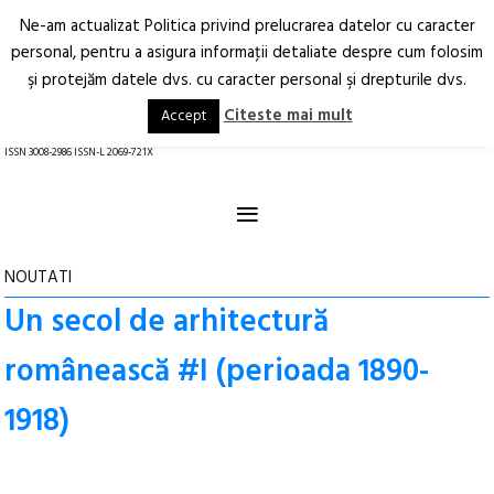
Ne-am actualizat Politica privind prelucrarea datelor cu caracter
Deschide
RO
EN
personal, pentru a asigura informaţii detaliate despre cum folosim
şi protejăm datele dvs. cu caracter personal şi drepturile dvs.
Arhitectură.
Oraș.
Societate.
Citeste mai mult
Accept
revistă online
ISSN 3008-2986 ISSN-L 2069-721X
≡
NOUTATI
Un secol de arhitectură
românească #I (perioada 1890-
1918)