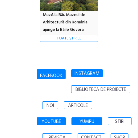
MuzA la Băi. Muzeul de
Arhitectură din România
ajunge la Băile Govora
TOATE ȘTIRILE
INSTAGRAM
FACEBOOK
BIBLIOTECA DE PROIECTE
NOI
ARTICOLE
YOUTUBE
YUMPU
STIRI
REVISTA
CONTACT
SHOP