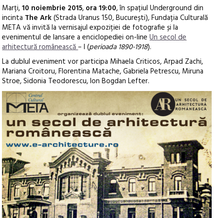
Marți,
10 noiembrie 2015
,
ora 19:00
, în spațiul Underground din
incinta
The Ark
(Strada Uranus 150, București), Fundația Culturală
META vă invită la vernisajul expoziției de fotografie și la
evenimentul de lansare a enciclopediei on-line
Un secol de
arhitectură românească
– I (
perioada 1890-1918
).
La dublul eveniment vor participa Mihaela Criticos, Arpad Zachi,
Mariana Croitoru, Florentina Matache, Gabriela Petrescu, Miruna
Stroe, Sidonia Teodorescu, Ion Bogdan Lefter.