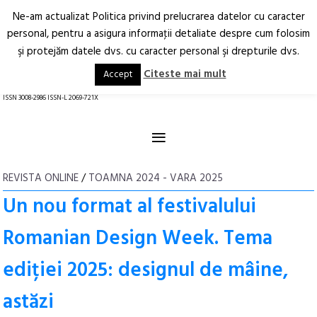
Ne-am actualizat Politica privind prelucrarea datelor cu caracter
Deschide
RO
EN
personal, pentru a asigura informaţii detaliate despre cum folosim
şi protejăm datele dvs. cu caracter personal şi drepturile dvs.
Arhitectură.
Oraș.
Societate.
Citeste mai mult
Accept
revistă online
ISSN 3008-2986 ISSN-L 2069-721X
≡
REVISTA ONLINE
/
TOAMNA 2024 - VARA 2025
Un nou format al festivalului
Romanian Design Week. Tema
ediției 2025: designul de mâine,
astăzi