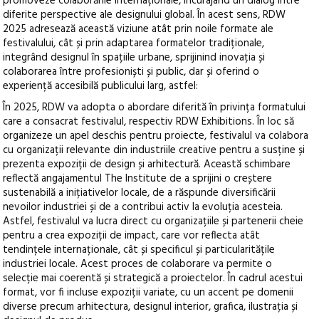
promoveze colaborările internaționale, încurajând un dialog între
diferite perspective ale designului global. În acest sens, RDW
2025 adresează această viziune atât prin noile formate ale
festivalului, cât și prin adaptarea formatelor tradiționale,
integrând designul în spațiile urbane, sprijinind inovația și
colaborarea între profesioniști și public, dar și oferind o
experiență accesibilă publicului larg, astfel:
În 2025, RDW va adopta o abordare diferită în privința formatului
care a consacrat festivalul, respectiv RDW Exhibitions. În loc să
organizeze un apel deschis pentru proiecte, festivalul va colabora
cu organizații relevante din industriile creative pentru a susține și
prezenta expoziții de design și arhitectură. Această schimbare
reflectă angajamentul The Institute de a sprijini o creștere
sustenabilă a inițiativelor locale, de a răspunde diversificării
nevoilor industriei și de a contribui activ la evoluția acesteia.
Astfel, festivalul va lucra direct cu organizațiile și partenerii cheie
pentru a crea expoziții de impact, care vor reflecta atât
tendințele internaționale, cât și specificul și particularitățile
industriei locale. Acest proces de colaborare va permite o
selecție mai coerentă și strategică a proiectelor. În cadrul acestui
format, vor fi incluse expoziții variate, cu un accent pe domenii
diverse precum arhitectura, designul interior, grafica, ilustrația și