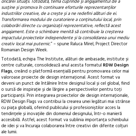
oricărei situații. Totodată, tema cuprinde și angajamentul de a
susține și promova în continuare eforturile reprezentanților
industriilor creative, de a crește și a ne redefini alături de ei.
Transformarea modului de curatoriere a conținutului local, prin
colaborări directe cu organizații reprezentative, reflectă acest
angajament. Este o schimbare menită să contribuie la creșterea
impactului proiectelor independente și la consolidarea unui mediu
creativ local mai puternic
.” – spune Raluca Mirel, Project Director
Romanian Design Week.
Totodată, echipa The Institute, alături de ambasade, institute și
centre culturale, consolidează anul acesta formatul
RDW Design
Flags
, creând o platformă esențială pentru promovarea celor mai
valoroase proiecte de design internațional. Acest format va
deveni un punct de întâlnire între designul local și cel global, fiind
o sursă de inspirație și de lărgire a perspectivelor pentru toți
participanții. Prin integrarea proiectelor de design internaționale,
RDW Design Flags va contribui la crearea unei legături mai strânse
cu piața globală, oferind publicului și profesioniștilor acces la
tendințele și inovațiile din domeniul designului, într-o manieră
accesibilă. Astfel, acest format va sublinia importanța schimbului
de idei și va încuraja colaborarea între creativi din diferite colțuri
ale lumii.