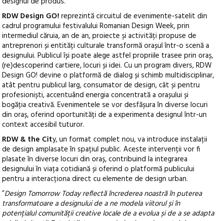
designul de produs.
RDW Design GO!
reprezintă circuitul de evenimente-satelit din
cadrul programului festivalului Romanian Design Week, prin
intermediul căruia, an de an, proiecte și activități propuse de
antreprenori și entități culturale transformă orașul într-o scenă a
designului. Publicul își poate alege astfel propriile trasee prin oraș,
(re)descoperind cartiere, locuri și idei. Cu un program divers, RDW
Design GO! devine o platformă de dialog și schimb multidisciplinar,
atât pentru publicul larg, consumator de design, cât și pentru
profesioniști, accentuând energia concentrată a orașului și
bogăția creativă. Evenimentele se vor desfășura în diverse locuri
din oraș, oferind oportunități de a experimenta designul într-un
context accesibil tuturor.
RDW & the Cit
y, un format complet nou, va introduce instalații
de design amplasate în spațiul public. Aceste intervenții vor fi
plasate în diverse locuri din oraș, contribuind la integrarea
designului în viața cotidiană și oferind o platformă publicului
pentru a interacționa direct cu elemente de design urban.
”
Design Tomorrow Today reflectă încrederea noastră în puterea
transformatoare a designului de a ne modela viitorul și în
potențialul comunității creative locale de a evolua și de a se adapta