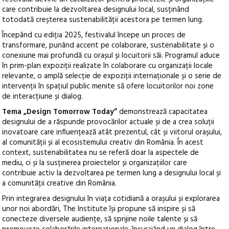
care contribuie la dezvoltarea designului local, susținând
totodată creșterea sustenabilității acestora pe termen lung.
Începând cu ediția 2025, festivalul începe un proces de
transformare, punând accent pe colaborare, sustenabilitate și o
conexiune mai profundă cu orașul și locuitorii săi. Programul aduce
în prim-plan expoziții realizate în colaborare cu organizații locale
relevante, o amplă selecție de expoziții internaționale și o serie de
intervenții în spațiul public menite să ofere locuitorilor noi zone
de interacțiune și dialog.
Tema „Design Tomorrow Today”
demonstrează capacitatea
designului de a răspunde provocărilor actuale și de a crea soluții
inovatoare care influențează atât prezentul, cât și viitorul orașului,
al comunității și al ecosistemului creativ din România. În acest
context, sustenabilitatea nu se referă doar la aspectele de
mediu, ci și la susținerea proiectelor și organizațiilor care
contribuie activ la dezvoltarea pe termen lung a designului local și
a comunității creative din România.
Prin integrarea designului în viața cotidiană a orașului și explorarea
unor noi abordări, The Institute își propune să inspire și să
conecteze diversele audiențe, să sprijine noile talente și să