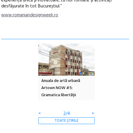
experiență unică și inovatoare, cu noi formate și activități
desfășurate în tot Bucureștiul.”
www.romaniandesignweek.ro
l – Local Design
Anuala de artă urbană
Festivalul Cinemas
 2026
Artown NOW #5:
revine la Eforie Sud 
Gramatica libertății
ediție
<
2/4
>
TOATE ȘTIRILE