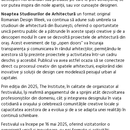
vor putea inspira din noile apariții, sau vor cunoaște designeri.
Noaptea Studiourilor de Arhitectură
un format original
Romanian Design Week, va continua să adune sub umbrela sa
studiouri de arhitectură din București, oferind o oportunitate
unică pentru public de a pătrunde în aceste spații creative și de a
descoperi modul în care se dezvoltă proiectele de arhitectură din
oraș. Acest eveniment de tip „open doors” va încuraja
transparența și comunicarea în rândul arhitecților, permițându-le
acestora să își prezinte proiectele și activitatea într-un cadru
deschis și accesibil. Publicul va avea astfel ocazia să se conecteze
direct cu procesul creativ din spatele arhitecturii, explorând idei
inovative și soluții de design care modelează peisajul urban al
capitalei.
Prin ediția din 2025, The Institute, în calitate de organizator al
festivalului, își reafirmă angajamentul de a sprijini atât dezvoltarea
profesioniștilor din domeniu, cât și integrarea designului în viața
cotidiană a orașului și celebrează comunitățile creative locale și
capacitatea acestora de a evolua și de a se adapta unei realități în
continuă schimbare.
Festivalul va începe pe 16 mai 2025, oferind vizitatorilor o