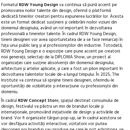
Formatul
RDW Young Design
va continua să pună accent pe
promovarea noilor talente din design, oferind o platformă
dedicată tinerilor creatori pentru expunerea lucrărilor lor. Acesta
este un format dedicat susținerii și celebrării noilor viziuni din
domeniul designului, având un rol important în dezvoltarea
profesională a tinerelor talente. În cadrul RDW Young Design,
tinerii designeri vor avea oportunitatea de a se face remarcați în
fața unui public larg și al profesioniștilor din industrie. Totodată,
RDW Young Design e o expoziție care pune accent pe creatorii
noii generații, selectați de la DIPLOMA Show, un proiect al
organizației care susține absolvenții din domeniul designului,
arhitecturii și artelor aplicate, și care a fost un pilon important în
dezvoltarea talentelor locale de-a lungul timpului. În 2025, The
Institute va continua să sprijine tinerii designeri, oferindu-le
oportunități de vizibilitate și interacțiune cu profesioniștii din
domeniu.
În cadrul
RDW Concept Stor
e, spațiul destinat consumului de
design, festivalul va păstra un mix de branduri locale și
internaționale, promovând inițiativele de design și activările de
brand. Vor fi organizate târguri pop-up, iar în cadrul acestora se
vor desfășura activități interactive, vizitatorii vor putea
descoperi noi branduri sau produse pe care le pot achiziționa, se