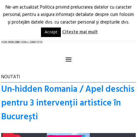
Ne-am actualizat Politica privind prelucrarea datelor cu caracter
Deschide
RO
EN
personal, pentru a asigura informaţii detaliate despre cum folosim
şi protejăm datele dvs. cu caracter personal şi drepturile dvs.
Arhitectură.
Oraș.
Societate.
Citeste mai mult
Accept
revistă online
ISSN 3008-2986 ISSN-L 2069-721X
≡
NOUTATI
Un-hidden Romania / Apel deschis
pentru 3 intervenții artistice în
București