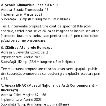
A.
Școala Gimnazială Specială Nr. 9
Adresa: Strada Trompetului 43
Implementare: Martie 2023
Suprafață: 64 mp (8 m lungime x 8 m înălțime)
Temă: Intervenția propusă ține cont de specificitățile școlii
speciale, astfel încât se va căuta ca imaginea să inspire școlarilor
încredere, bucurie și curiozitate pentru lectură, prin culori calde
și/sau personaje prietenoase.
B.
Clădirea Atelierele Romexpo
Adresa: Bulevardul Expoziției 2
Implementare: Aprilie 2023
Suprafață: 112 mp (22,4 m lungime x 5 m înălțime)
Temă: Lucrarea propusă are ca scop umanizarea spațiului public
din București, promovarea cunoașterii și a explorării acestuia prin
artă.
C.
Anexa MNAC (Muzeul Național de Artă Contemporană –
București)
Adresa: Calea Moșilor 62 – 68
Implementare: Aprilie 2023
Suprafață: 12 mp (6 m lungime x 2 m înălțime)