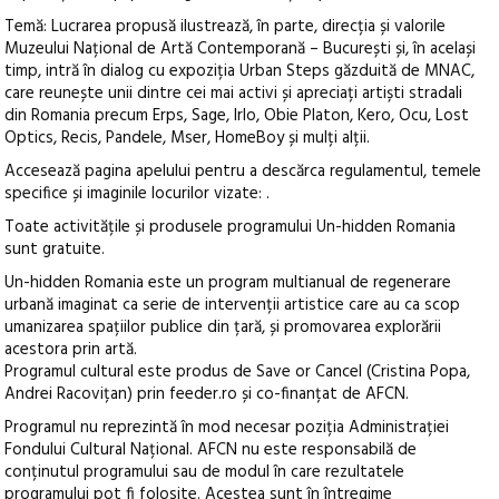
Temă: Lucrarea propusă ilustrează, în parte, direcția și valorile
Muzeului Național de Artă Contemporană – București și, în același
timp, intră în dialog cu expoziția Urban Steps găzduită de MNAC,
care reunește unii dintre cei mai activi și apreciați artiști stradali
din Romania precum Erps, Sage, Irlo, Obie Platon, Kero, Ocu, Lost
Optics, Recis, Pandele, Mser, HomeBoy și mulți alții.
Accesează pagina apelului pentru a descărca regulamentul, temele
specifice și imaginile locurilor vizate: .
Toate activitățile și produsele programului Un-hidden Romania
sunt gratuite.
Un-hidden Romania este un program multianual de regenerare
urbană imaginat ca serie de intervenții artistice care au ca scop
umanizarea spațiilor publice din țară, și promovarea explorării
acestora prin artă.
Programul cultural este produs de Save or Cancel (Cristina Popa,
Andrei Racovițan) prin feeder.ro și co-finanțat de AFCN.
Programul nu reprezintă în mod necesar poziția Administrației
Fondului Cultural Național. AFCN nu este responsabilă de
conținutul programului sau de modul în care rezultatele
programului pot fi folosite. Acestea sunt în întregime