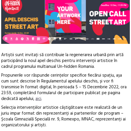
Artiștii sunt invitați să contribuie la regenerarea urbană prin artă
participând la noul apel deschis pentru intervenții artistice în
cadrul programului multianual Un-hidden Romania.
Propunerile vor răspunde cerințelor specifice fiecărui spațiu, așa
cum sunt descrise în Regulamentul apelului deschis, și vor fi
transmise în format digital, în perioada 5 – 15 Decembrie 2022, ora
23:59, completând formularul de participare publicat pe pagina
dedicată apelului,
aici
.
Selecția intervențiilor artistice câștigătoare este realizată de un
juriu impar format din reprezentanți ai partenerilor de program –
Școala Gimnazială Specială nr. 9, Romexpo, MNAC, reprezentanți ai
organizatorului și artiști.