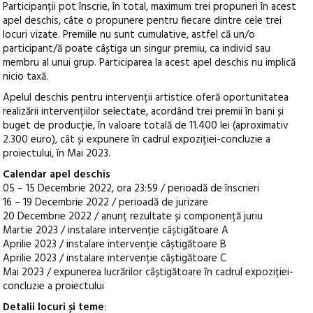
Participanții pot înscrie, în total, maximum trei propuneri în acest
apel deschis, câte o propunere pentru fiecare dintre cele trei
locuri vizate. Premiile nu sunt cumulative, astfel că un/o
participant/ă poate câștiga un singur premiu, ca individ sau
membru al unui grup. Participarea la acest apel deschis nu implică
nicio taxă.
Apelul deschis pentru intervenții artistice oferă oportunitatea
realizării intervențiilor selectate, acordând trei premii în bani și
buget de producție, în valoare totală de 11.400 lei (aproximativ
2.300 euro), cât și expunere în cadrul expoziției-concluzie a
proiectului, în Mai 2023.
Calendar apel deschis
05 – 15 Decembrie 2022, ora 23:59 / perioadă de înscrieri
16 – 19 Decembrie 2022 / perioadă de jurizare
20 Decembrie 2022 / anunț rezultate și componență juriu
Martie 2023 / instalare intervenție câștigătoare A
Aprilie 2023 / instalare intervenție câștigătoare B
Aprilie 2023 / instalare intervenție câștigătoare C
Mai 2023 / expunerea lucrărilor câștigătoare în cadrul expoziției-
concluzie a proiectului
Detalii locuri și teme
: