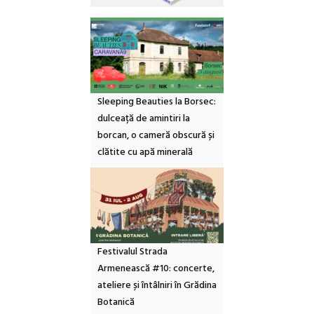
Sleeping Beauties la Borsec:
dulceață de amintiri la
borcan, o cameră obscură și
clătite cu apă minerală
Festivalul Strada
Armenească #10: concerte,
ateliere și întâlniri în Grădina
Botanică