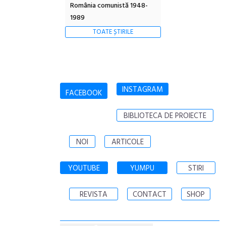
România comunistă 1948-
1989
TOATE ȘTIRILE
INSTAGRAM
FACEBOOK
BIBLIOTECA DE PROIECTE
NOI
ARTICOLE
YOUTUBE
YUMPU
STIRI
REVISTA
CONTACT
SHOP