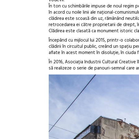
În ton cu schimbările impuse de noul regim p
în acord cu noile linii ale național-comunismu
clădirea este scoasă din uz, rămânând neutili
retrocedarea ei către proprietarii de drept, î
Clădirea este clasată ca monument istoric cla
Începând cu mijlocul lui 2015, printr-o colabo
clădirii în circuitul public, creând un spațiu 
aflate în acest moment în disoluție, în ciuda f
În 2016, Asociația Industrii Cultural Creative î
să realizeze o serie de panouri-semnal care 