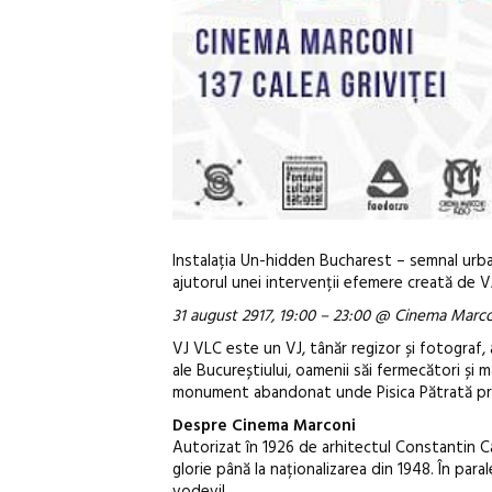
Instalația Un-hidden Bucharest – semnal urban 
ajutorul unei intervenții efemere creată de VJ
31 august 2917, 19:00 – 23:00 @ Cinema Marconi
VJ VLC este un VJ, tânăr regizor și fotograf,
ale Bucureștiului, oamenii săi fermecători și 
monument abandonat unde Pisica Pătrată priv
Despre Cinema Marconi
Autorizat în 1926 de arhitectul Constantin C
glorie până la naționalizarea din 1948. În par
vodevil.