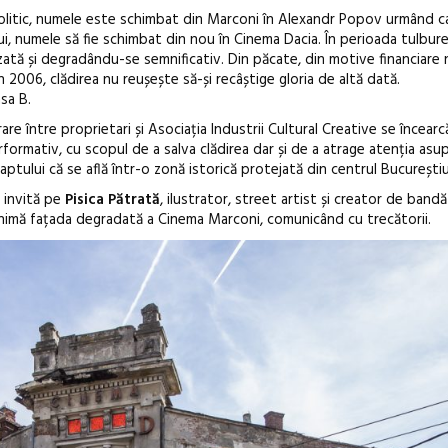
olitic, numele este schimbat din Marconi în Alexandr Popov urmând ca î
lui, numele să fie schimbat din nou în Cinema Dacia. În perioada tulbure
zată și degradându-se semnificativ. Din păcate, din motive financiare 
n 2006, clădirea nu reușește să-și recâștige gloria de altă dată.
sa B.
rare între proprietari și Asociația Industrii Cultural Creative se încear
performativ, cu scopul de a salva clădirea dar și de a atrage atenția as
aptului că se află într-o zonă istorică protejată din centrul Bucureștiu
l invită pe
Pisica Pătrată
, ilustrator, street artist și creator de band
animă fațada degradată a Cinema Marconi, comunicând cu trecătorii.