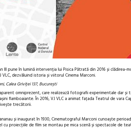
III pune în lumină intervenția lui Pisica Pătrată din 2016 și clădirea
 VLC, dezvăluind istoria și viitorul Cinema Marconi.
, Calea Griviței 137, București
 aparent omniprezent, care realizează fotografii experimentale dar și t
mașini flamboaiante. În 2016, VJ VLC a animat fațada Teatrul de vara Cap
ește trecătorii.
Festivalul C
revine la Efo
ananau și inaugurat în 1930, Cinematograful Marconi cunoaște perioa
ediție
alel cu proiecțiile de film se montau pe mica scenă și spectacole de tea