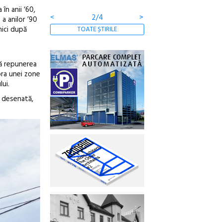
n anii ‘60,
<
3/4
>
 a anilor ’90
nici după
TOATE ȘTIRILE
că repunerea
upra unei zone
lui.
ă desenată,