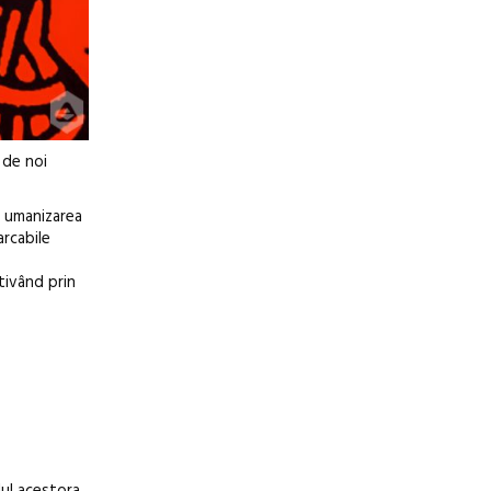
 de noi
p umanizarea
arcabile
tivând prin