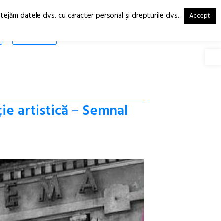
otejăm datele dvs. cu caracter personal şi drepturile dvs.
Accept
RO
EN
SHOP
Deschide
e artistică – Semnal