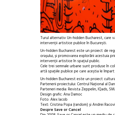
Turul alternativ Un-hidden Bucharest, care va 
intervenții artistice publice în București.
Un-hidden Bucharest este un proiect de rege
orașului, și promovarea explorării acestuia pr
intervenții artistice în spațiul public.
Cele trei semnale urbane sunt produse în col
artă spațiile publice pe care aceștia le împart c
Un-hidden Bucharest este un proiect cultura
Partenerii proiectului: Centrul Naţional al 
Parteneri media: Revista Zeppelin, IQads, SMA
Design grafic: Ana Damoc
Foto: Alex Iacob
Text: Cristina Popa (random) și Andrei Racovi
Despre Save or Cancel