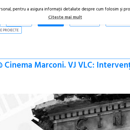
rsonal, pentru a asigura informaţii detaliate despre cum folosim şi pr
Citeste mai mult
ARTICOLE
STIRI
REVISTA PRINT
CONTACT
E PROIECTE
Cinema Marconi. VJ VLC: Intervenți