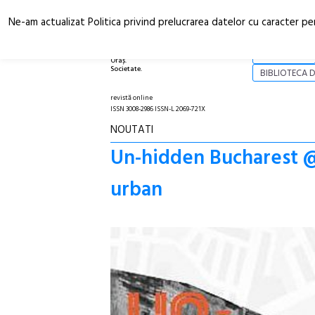
Ne-am actualizat Politica privind prelucrarea datelor cu caracter pe
Arhitectură.
NOI
Oraș.
Societate.
BIBLIOTECA D
revistă online
ISSN 3008-2986 ISSN-L 2069-721X
NOUTATI
Un-hidden Bucharest @ 
urban