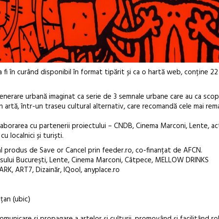
fi în curând disponibil în format tipărit și ca o hartă web, conține 22
nerare urbană imaginat ca serie de 3 semnale urbane care au ca sco
in artă, într-un traseu cultural alternativ, care recomandă cele mai rem
aborarea cu partenerii proiectului – CNDB, Cinema Marconi, Lente, ac
u localnici și turiști.
l produs de Save or Cancel prin feeder.ro, co-finanțat de AFCN.
Dansului Bucureşti, Lente, Cinema Marconi, Câtpece, MELLOW DRINKS
RK, ART7, Dizainăr, IQool, anyplace.ro
țan (ubic)