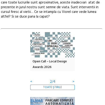
care toate lucrurile sunt aproximative, aceste inadecvari atat de
prezente in jurul nostru sunt semne de viata. Sunt interventii in
cursul firesc al vietii… Ce se intampla cu Viorel care vede lumea
altfel? Si se duce pana la capat?
nd: POELANDA – parc
Open Call – Local Design
Anuala de artă urba
e și co-creație
Awards 2026
Artown NOW #5:
Gramatica libertății
<
2/4
>
TOATE ȘTIRILE