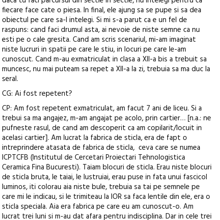
daca tu faci parcursul din sectie in sectie, nu intelegi pentru ca
fiecare face cate o piesa. In final, ele ajung sa se pupe si sa dea
obiectul pe care sa-l intelegi. Si mi s-a parut ca e un fel de
raspuns: cand faci drumul asta, ai nevoie de niste semne ca nu
esti pe o cale gresita. Cand am scris scenariul, mi-am imaginat
niste lucruri in spatii pe care le stiu, in locuri pe care le-am
cunoscut. Cand m-au exmatriculat in clasa a XII-a bis a trebuit sa
muncesc, nu mai puteam sa repet a XII-a la zi, trebuia sa ma duc la
seral.
CG: Ai fost repetent?
CP: Am fost repetent exmatriculat, am facut 7 ani de liceu. Si a
trebui sa ma angajez, m-am angajat pe acolo, prin cartier… [n.a.: ne
pufneste rasul, de cand am descoperit ca am copilarit/locuit in
acelasi cartier]. Am lucrat la fabrica de sticla, era de fapt o
intreprindere atasata de fabrica de sticla, ceva care se numea
ICPTCFB (Institutul de Cercetari Proiectari Tehnologistica
Ceramica Fina Bucuresti). Taiam blocuri de sticla. Erau niste blocuri
de sticla bruta, le taiai, le lustruiai, erau puse in fata unui fascicol
luminos, iti colorau aia niste bule, trebuia sa tai pe semnele pe
care mi le indicau, si le trimiteau la IOR sa faca lentile din ele, era o
sticla speciala. Aia era fabrica pe care eu am cunoscut-o. Am
lucrat trei luni si m-au dat afara pentru indisciplina. Dar in cele trei