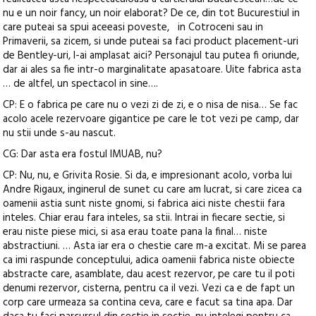
nu e un noir fancy, un noir elaborat? De ce, din tot Bucurestiul in
care puteai sa spui aceeasi poveste, in Cotroceni sau in
Primaverii, sa zicem, si unde puteai sa faci product placement-uri
de Bentley-uri, l-ai amplasat aici? Personajul tau putea fi oriunde,
dar ai ales sa fie intr-o marginalitate apasatoare. Uite fabrica asta
… de altfel, un spectacol in sine….
CP: E o fabrica pe care nu o vezi zi de zi, e o nisa de nisa… Se fac
acolo acele rezervoare gigantice pe care le tot vezi pe camp, dar
nu stii unde s-au nascut.
CG: Dar asta era fostul IMUAB, nu?
CP: Nu, nu, e Grivita Rosie. Si da, e impresionant acolo, vorba lui
Andre Rigaux, inginerul de sunet cu care am lucrat, si care zicea ca
oamenii astia sunt niste gnomi, si fabrica aici niste chestii fara
inteles. Chiar erau fara inteles, sa stii. Intrai in fiecare sectie, si
erau niste piese mici, si asa erau toate pana la final… niste
abstractiuni. … Asta iar era o chestie care m-a excitat. Mi se parea
ca imi raspunde conceptului, adica oamenii fabrica niste obiecte
abstracte care, asamblate, dau acest rezervor, pe care tu il poti
denumi rezervor, cisterna, pentru ca il vezi. Vezi ca e de fapt un
corp care urmeaza sa contina ceva, care e facut sa tina apa. Dar