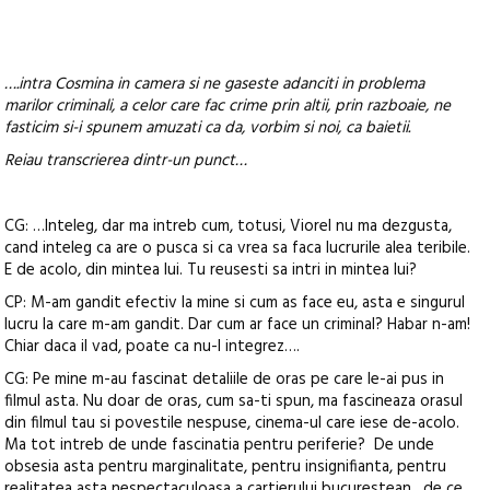
….intra Cosmina in camera si ne gaseste adanciti in problema
marilor criminali, a celor care fac crime prin altii, prin razboaie, ne
fasticim si-i spunem amuzati ca da, vorbim si noi, ca baietii.
Reiau transcrierea dintr-un punct…
CG: …Inteleg, dar ma intreb cum, totusi, Viorel nu ma dezgusta,
cand inteleg ca are o pusca si ca vrea sa faca lucrurile alea teribile.
E de acolo, din mintea lui. Tu reusesti sa intri in mintea lui?
CP: M-am gandit efectiv la mine si cum as face eu, asta e singurul
lucru la care m-am gandit. Dar cum ar face un criminal? Habar n-am!
Chiar daca il vad, poate ca nu-l integrez….
CG: Pe mine m-au fascinat detaliile de oras pe care le-ai pus in
filmul asta. Nu doar de oras, cum sa-ti spun, ma fascineaza orasul
din filmul tau si povestile nespuse, cinema-ul care iese de-acolo.
Ma tot intreb de unde fascinatia pentru periferie? De unde
obsesia asta pentru marginalitate, pentru insignifianta, pentru
realitatea asta nespectaculoasa a cartierului bucurestean…de ce