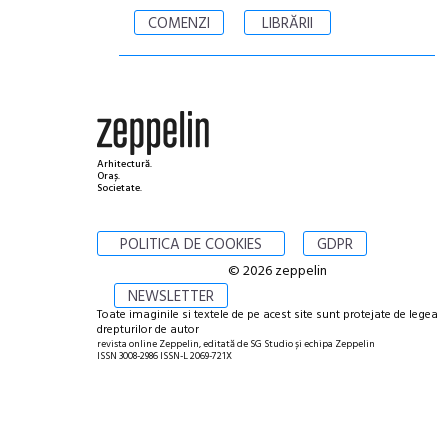
COMENZI
LIBRĂRII
Arhitectură.
Oraș.
Societate.
POLITICA DE COOKIES
GDPR
© 2026 zeppelin
NEWSLETTER
Toate imaginile si textele de pe acest site sunt protejate de legea
drepturilor de autor
revista online Zeppelin, editată de SG Studio și echipa Zeppelin
ISSN 3008-2986 ISSN-L 2069-721X