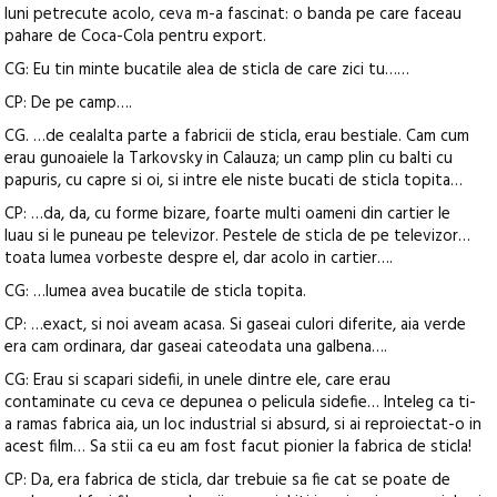
luni petrecute acolo, ceva m-a fascinat: o banda pe care faceau
pahare de Coca-Cola pentru export.
CG: Eu tin minte bucatile alea de sticla de care zici tu……
CP: De pe camp….
CG. …de cealalta parte a fabricii de sticla, erau bestiale. Cam cum
erau gunoaiele la Tarkovsky in Calauza; un camp plin cu balti cu
papuris, cu capre si oi, si intre ele niste bucati de sticla topita…
CP: …da, da, cu forme bizare, foarte multi oameni din cartier le
luau si le puneau pe televizor. Pestele de sticla de pe televizor…
toata lumea vorbeste despre el, dar acolo in cartier….
CG: …lumea avea bucatile de sticla topita.
CP: …exact, si noi aveam acasa. Si gaseai culori diferite, aia verde
era cam ordinara, dar gaseai cateodata una galbena….
CG: Erau si scapari sidefii, in unele dintre ele, care erau
contaminate cu ceva ce depunea o pelicula sidefie… Inteleg ca ti-
a ramas fabrica aia, un loc industrial si absurd, si ai reproiectat-o in
acest film… Sa stii ca eu am fost facut pionier la fabrica de sticla!
CP: Da, era fabrica de sticla, dar trebuie sa fie cat se poate de