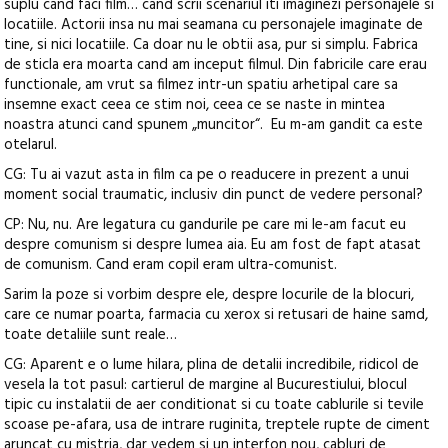
suplu cand faci film… cand scrii scenariul iti imaginezi personajele si
locatiile. Actorii insa nu mai seamana cu personajele imaginate de
tine, si nici locatiile. Ca doar nu le obtii asa, pur si simplu. Fabrica
de sticla era moarta cand am inceput filmul. Din fabricile care erau
functionale, am vrut sa filmez intr-un spatiu arhetipal care sa
insemne exact ceea ce stim noi, ceea ce se naste in mintea
noastra atunci cand spunem „muncitor“. Eu m-am gandit ca este
otelarul.
CG: Tu ai vazut asta in film ca pe o readucere in prezent a unui
moment social traumatic, inclusiv din punct de vedere personal?
CP: Nu, nu. Are legatura cu gandurile pe care mi le-am facut eu
despre comunism si despre lumea aia. Eu am fost de fapt atasat
de comunism. Cand eram copil eram ultra-comunist.
Sarim la poze si vorbim despre ele, despre locurile de la blocuri,
care ce numar poarta, farmacia cu xerox si retusari de haine samd,
toate detaliile sunt reale…
CG: Aparent e o lume hilara, plina de detalii incredibile, ridicol de
vesela la tot pasul: cartierul de margine al Bucurestiului, blocul
tipic cu instalatii de aer conditionat si cu toate cablurile si tevile
scoase pe-afara, usa de intrare ruginita, treptele rupte de ciment
aruncat cu mistria, dar vedem si un interfon nou, cabluri de