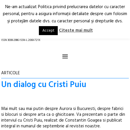
Ne-am actualizat Politica privind prelucrarea datelor cu caracter
Deschide
RO
EN
personal, pentru a asigura informaţii detaliate despre cum folosim
şi protejăm datele dvs. cu caracter personal şi drepturile dvs.
Arhitectură.
Oraș.
Societate.
Citeste mai mult
Accept
revistă online
ISSN 3008-2986 ISSN-L 2069-721X
≡
ARTICOLE
Un dialog cu Cristi Puiu
Mai mult sau mai putin despre Aurora si Bucuresti, despre fabrici
si blocuri si despre arta ca o ghicitoare. Va prezentam o parte din
interviul cu Cristi Puiu, realizat de Constantin Goagea si publicat
integral in numarul de septembrie al revistei noastre.