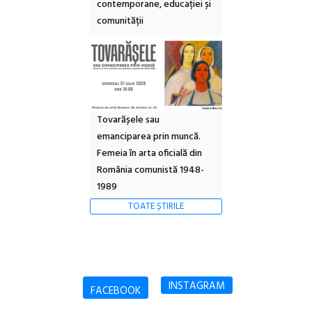
contemporane, educației și
comunității
Tovarășele sau
emanciparea prin muncă.
Femeia în arta oficială din
România comunistă 1948-
1989
TOATE ȘTIRILE
INSTAGRAM
FACEBOOK