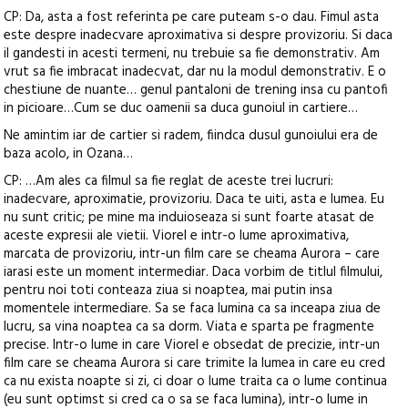
CP: Da, asta a fost referinta pe care puteam s-o dau. Fimul asta
este despre inadecvare aproximativa si despre provizoriu. Si daca
il gandesti in acesti termeni, nu trebuie sa fie demonstrativ. Am
vrut sa fie imbracat inadecvat, dar nu la modul demonstrativ. E o
chestiune de nuante… genul pantaloni de trening insa cu pantofi
in picioare…Cum se duc oamenii sa duca gunoiul in cartiere…
Ne amintim iar de cartier si radem, fiindca dusul gunoiului era de
baza acolo, in Ozana…
CP: …Am ales ca filmul sa fie reglat de aceste trei lucruri:
inadecvare, aproximatie, provizoriu. Daca te uiti, asta e lumea. Eu
nu sunt critic; pe mine ma induioseaza si sunt foarte atasat de
aceste expresii ale vietii. Viorel e intr-o lume aproximativa,
marcata de provizoriu, intr-un film care se cheama Aurora – care
iarasi este un moment intermediar. Daca vorbim de titlul filmului,
pentru noi toti conteaza ziua si noaptea, mai putin insa
momentele intermediare. Sa se faca lumina ca sa inceapa ziua de
lucru, sa vina noaptea ca sa dorm. Viata e sparta pe fragmente
precise. Intr-o lume in care Viorel e obsedat de precizie, intr-un
film care se cheama Aurora si care trimite la lumea in care eu cred
ca nu exista noapte si zi, ci doar o lume traita ca o lume continua
(eu sunt optimst si cred ca o sa se faca lumina), intr-o lume in