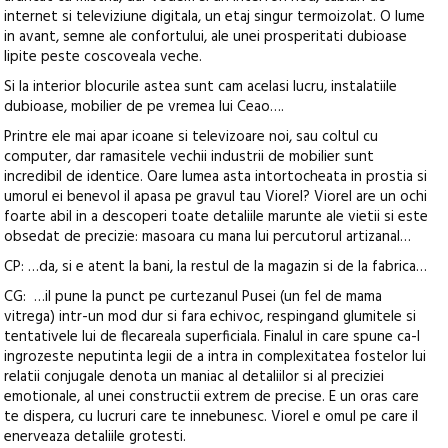
internet si televiziune digitala, un etaj singur termoizolat. O lume
in avant, semne ale confortului, ale unei prosperitati dubioase
lipite peste coscoveala veche.
Si la interior blocurile astea sunt cam acelasi lucru, instalatiile
dubioase, mobilier de pe vremea lui Ceao….
Printre ele mai apar icoane si televizoare noi, sau coltul cu
computer, dar ramasitele vechii industrii de mobilier sunt
incredibil de identice. Oare lumea asta intortocheata in prostia si
umorul ei benevol il apasa pe gravul tau Viorel? Viorel are un ochi
foarte abil in a descoperi toate detaliile marunte ale vietii si este
obsedat de precizie: masoara cu mana lui percutorul artizanal…
CP: …da, si e atent la bani, la restul de la magazin si de la fabrica…
CG: …il pune la punct pe curtezanul Pusei (un fel de mama
vitrega) intr-un mod dur si fara echivoc, respingand glumitele si
tentativele lui de flecareala superficiala. Finalul in care spune ca-l
ingrozeste neputinta legii de a intra in complexitatea fostelor lui
relatii conjugale denota un maniac al detaliilor si al preciziei
emotionale, al unei constructii extrem de precise. E un oras care
te dispera, cu lucruri care te innebunesc. Viorel e omul pe care il
enerveaza detaliile grotesti.