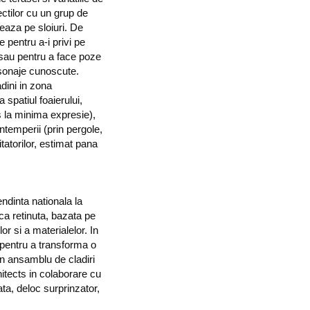
tectilor cu un grup de
seaza pe sloiuri. De
e pentru a-i privi pe
za sau pentru a face poze
rsonaje cunoscute.
dini in zona
a spatiul foaierului,
s la minima expresie),
intemperii (prin pergole,
tatorilor, estimat pana
endinta nationala la
ica retinuta, bazata pe
or si a materialelor. In
 pentru a transforma o
un ansamblu de cladiri
hitects in colaborare cu
ata, deloc surprinzator,