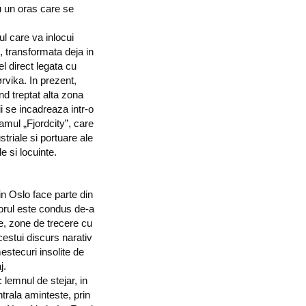
u un oras care se
ul care va inlocui
i, transformata deja in
fel direct legata cu
rvika. In prezent,
nd treptat alta zona
i se incadreaza intr-o
amul „Fjordcity”, care
triale si portuare ale
e si locuinte.
in Oslo face parte din
orul este condus de-a
ie, zone de trecere cu
acestui discurs narativ
stecuri insolite de
aj.
 lemnul de stejar, in
ntrala aminteste, prin