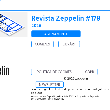
Revista Zeppelin #178
2026
ABONAMENTE
COMENZI
LIBRĂRII
POLITICA DE COOKIES
GDPR
© 2026 zeppelin
NEWSLETTER
Toate imaginile si textele de pe acest site sunt protejate de l
de autor
revista online Zeppelin, editată de SG Studio și echipa Zeppelin
ISSN 3008-2986 ISSN-L 2069-721X