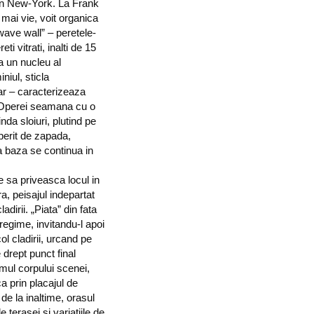
in New-York. La Frank
 mai vie, voit organica
wave wall” – peretele-
i vitrati, inalti de 15
a un nucleu al
niul, sticla
lar – caracterizeaza
a Operei seamana cu o
da sloiuri, plutind pe
operit de zapada,
la baza se continua in
e sa priveasca locul in
a, peisajul indepartat
adirii. „Piata” din fata
regime, invitandu-l apoi
ol cladirii, urcand pe
drept punct final
mul corpului scenei,
 prin placajul de
 de la inaltime, orasul
 terasei si variatiile de