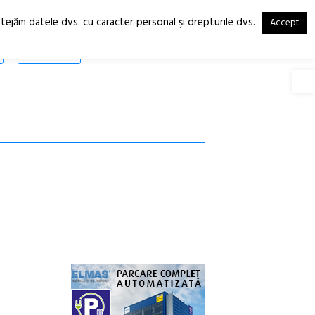
otejăm datele dvs. cu caracter personal şi drepturile dvs.
Accept
RO
EN
SHOP
Deschide