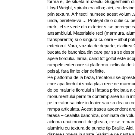
forma ei, de silueta muzeului Guggenheim d
Lloyd Wright, spirala era alba; aici, ea devine
prin textura. Arhitectii numesc acest volum „
unda, peretele-val… Protejat de o cutie cu peret
metri, el se vede din exterior si se percepe c
ansamblului. Materialele reci (marmura, alumi
transparenta) si o singura culoare – albul po
exteriorul. Vara, vazuta de departe, cladire
bucata de banchiza din care par sa se desprin
apele fiordului. Iarna, cand tot golful este ac
rampele exterioare si platforma inclinata de 
peisaj, fara limite clar definite.
Pe platforma de la baza, trecatorul se oprest
care apa fiordului spala plaja rece de marmur
de pe malurile fiordului si fatada principala a cl
monumentului permite contemplarea lui in int
pe trecator sa intre in foaier sau sa dea un oc
rampa articulata. Acest traseu ascendent are 
terasa – cealalta banchiza, dominata de volu
aidoma unui monolit de gheata, ce se remarca
aluminiu cu textura de puncte tip Braille. Aici,
dispare undeva in spate. Variatiile de panta ale