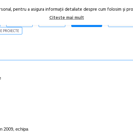
rsonal, pentru a asigura informaţii detaliate despre cum folosim şi pr
Citeste mai mult
ARTICOLE
STIRI
REVISTA PRINT
CONTACT
E PROIECTE
e
in 2009, echipa