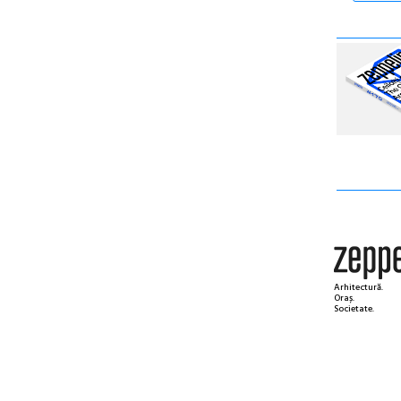
Arhitectură.
Oraș.
Societate.