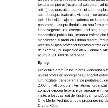
textura ale pietrei (rezultat al colaborarii arhi
artisti) dau senzatia trecatorului ca se depla
sus, deasupra foaierului, vizitatorul se oprest
turistii intinsi la plaja pe platforma de la ba
panoramice asupra fiordului, cu sau fara pe
Lipsa vegetatiei (cu exceptia unei singure gra
inaccesibila publicului), limitarea cafenelelor l
signalectica si mobilierul urban discret (redu
precum si lipsa protectiei trecatorilor fata de 
de exemplu) nu impiedica afluxul anual al vizi
acum la 250.000 de persoane.
Epilog
Proiectul a creat un loc in oras, generand o t
nivelul profesiei: norvegienii au adoptat estet
luminozitate, transparenta, pe puritatea culoril
2009, un alt concurs international, organizat
zona de depouri feroviare din apropiere intr-
inalte, a fost castigat de Kristin Jarmund Arc
C. F. Møller Architects, cu o propunere intitul
Crystal Clear.