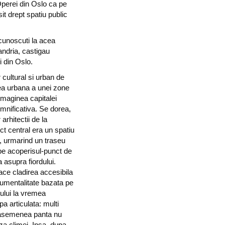
perei din Oslo ca pe
osit drept spatiu public
 cunoscuti la acea
andria, castigau
i din Oslo.
r cultural si urban de
ea urbana a unei zone
imaginea capitalei
emnificativa. Se dorea,
arhitectii de la
ct central era un spatiu
a, urmarind un traseu
pe acoperisul-punct de
asupra fiordului.
face cladirea accesibila
numentalitate bazata pe
tului la vremea
a articulata: multi
 asemenea panta nu
za climei. Insa, dupa