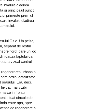
re invaluie cladirea
a si principalul punct
ficiul primeste premiul
are invaluie cladirea
samblului.
rasului Oslo. Un peisaj
i, separat de restul
inspre fiord, pare un loc
din cauza faptului ca
separa vizual centrul
 regenerarea urbana a
prim ordin, catalizator
l orasului. Era, deci,
fie cat mai vizibil
emarce in frontul
nt situat dincolo de
tinda catre apa, spre
intentia de regenerare a