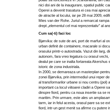
nici doi ani de la inaugurare, spatiul public ca
Operei a devenit trasatura ei cea mai apreciat
de atractie al locului, iar pe 28 mai 2009, edi
Mies van der Rohe. Juriul a remarcat rampa c
drept „elementul cel mai reprezentativ” al an
Cum sa(-ti) faci loc
Bjørvika: de sute de ani, port de marfuri al o
urban definit de containere, macarale si docur
orasului printr-o autostrada. Vazut din larg, d
autonom, fara vreo legatura cu orasul vechi, 
dealul pe care se inalta fortareata Akershus 
istoric de zona industriala.
In 2000, se demareaza un masterplan pentru
zonei Bjørvika, prin intermediul unui reper de 
al transformarilor urbane si nou centru (pol) a
important ca locul viitoarei cladiri a Operei sa 
dinspre fiord, pentru ca noua insertie sa se r
maritim. Prin urmare, este ales un amplasame
tarm, iar in felul acesta, orasul pare sa se ex
fiord, intr-un gest menit sa afirme cu putere 