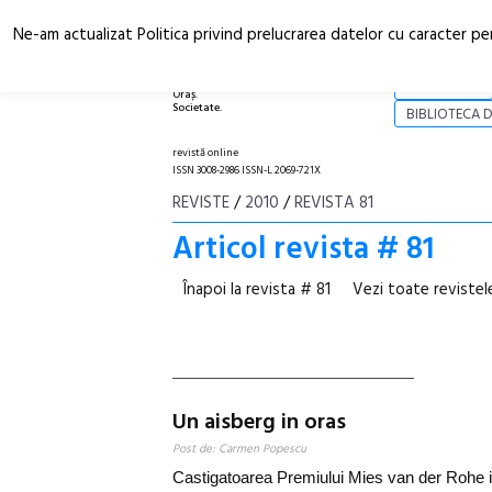
Ne-am actualizat Politica privind prelucrarea datelor cu caracter pe
Arhitectură.
NOI
Oraș.
Societate.
BIBLIOTECA D
revistă online
ISSN 3008-2986 ISSN-L 2069-721X
REVISTE
/
2010
/
REVISTA 81
Articol revista # 81
Înapoi la revista # 81
Vezi toate revistel
Un aisberg in oras
Post de: Carmen Popescu
Castigatoarea Premiului Mies van der Rohe 