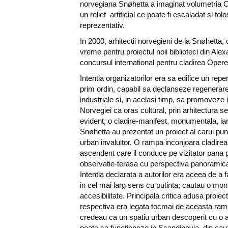
norvegiana Snøhetta a imaginat volumetria O
un relief artificial ce poate fi escaladat si fol
reprezentativ.
In 2000, arhitectii norvegieni de la Snøhetta,
vreme pentru proiectul noii biblioteci din Alex
concursul international pentru cladirea Opere
Intentia organizatorilor era sa edifice un repe
prim ordin, capabil sa declanseze regenerar
industriale si, in acelasi timp, sa promoveze 
Norvegiei ca oras cultural, prin arhitectura s
evident, o cladire-manifest, monumentala, iar 
Snøhetta au prezentat un proiect al carui pun
urban invaluitor. O rampa inconjoara cladire
ascendent care il conduce pe vizitator pana 
observatie-terasa cu perspectiva panoramica 
Intentia declarata a autorilor era aceea de a 
in cel mai larg sens cu putinta; cautau o mo
accesibilitate. Principala critica adusa proiec
respectiva era legata tocmai de aceasta ramp
credeau ca un spatiu urban descoperit cu o
poate sa functioneze in Scandinavia, din cau