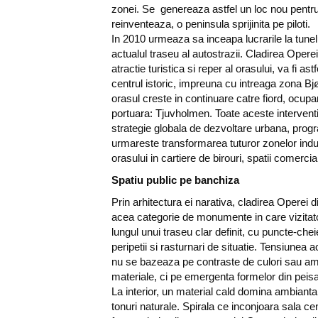
zonei. Se genereaza astfel un loc nou pentr
reinventeaza, o peninsula sprijinita pe piloti.
In 2010 urmeaza sa inceapa lucrarile la tunel
actualul traseu al autostrazii. Cladirea Opere
atractie turistica si reper al orasului, va fi ast
centrul istoric, impreuna cu intreaga zona Bjø
orasul creste in continuare catre fiord, ocupa
portuara: Tjuvholmen. Toate aceste interventi
strategie globala de dezvoltare urbana, progr
urmareste transformarea tuturor zonelor indus
orasului in cartiere de birouri, spatii comercial
Spatiu public pe banchiza
Prin arhitectura ei narativa, cladirea Operei d
acea categorie de monumente in care vizitat
lungul unui traseu clar definit, cu puncte-che
peripetii si rasturnari de situatie. Tensiunea 
nu se bazeaza pe contraste de culori sau ame
materiale, ci pe emergenta formelor din peis
La interior, un material cald domina ambianta:
tonuri naturale. Spirala ce inconjoara sala ce