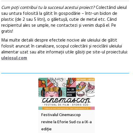
Cum poți contribui tu la succesul acestui proiect?
Colectând uleiul
sau untura folosită la gătit în gospodărie – într-un bidon de
plastic (de 2 sau 5 litri), o găletușă, cutie de metal etc. Când
recipientul ales se umple, ne contactezi și venim după el. Pe
gratis!
Mai multe detalii despre efectele nocive ale uleiului de gătit
folosit aruncat în canalizare, scopul colectării și reciclării uleiului
alimentar uzat sau alte informații utile găsiți pe site-ul proiectului:
uleiosul.com
e artă urbană
Festivalul Cinemascop
Sleeping Beauties l
 NOW #5:
revine la Eforie Sud cu a IX-a
dulceață de amintiri
a libertății
ediție
borcan, o cameră ob