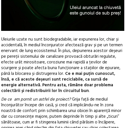
Uleiurile uzate nu sunt biodegradabile, iar expunerea lor, chiar și
accidentală, în mediul înconjurator afectează grav și pe un termen
enervant de lung ecosistemul. În plus, depunerea acestor deșeuri
pe pereții sistemului de canalizare provoacă obturări regulate,
efecte urât mirositoare, coroziune mai rapidă a țevilor de
scurgere și poate afecta buna funcționare a stațiilor de epurare,
până la blocarea și distrugerea lor.
Ce e mai puțin cunoscut,
însă, e că aceste deșeuri sunt reciclabile, ca sursă de
energie alternativă. Pentru asta, rămâne doar problema
colectării și redistribuirii lor în circuitul bun
.
De ce am pornit un astfel de proiect?
Grija față de mediul
înconjurător începe din casă, și cred că implicându-ne în zona
noastră de confort prin schimbarea unui obicei în aparență minor
dar cu consecințe majore, putem deprinde în timp și alte „ticuri”
sănătoase, cum ar fi stingerea luminii când părăsim o încăpere,