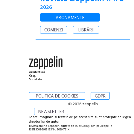
2026
ABONAMENTE
COMENZI
LIBRĂRII
Arhitectură.
Oraș.
Societate.
POLITICA DE COOKIES
GDPR
© 2026 zeppelin
NEWSLETTER
Toate imaginile si textele de pe acest site sunt protejate de legea
drepturilor de autor
revista online Zeppelin, editată de SG Studio și echipa Zeppelin
ISSN 3008-2986 ISSN-L 2069-721X