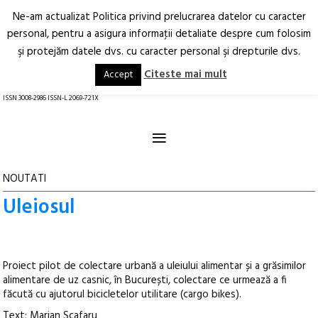
Ne-am actualizat Politica privind prelucrarea datelor cu caracter
Deschide
RO
EN
personal, pentru a asigura informaţii detaliate despre cum folosim
şi protejăm datele dvs. cu caracter personal şi drepturile dvs.
Arhitectură.
Oraș.
Societate.
Citeste mai mult
Accept
revistă online
ISSN 3008-2986 ISSN-L 2069-721X
≡
NOUTATI
Uleiosul
Proiect pilot de colectare urbană a uleiului alimentar și a grăsimilor
alimentare de uz casnic, în București, colectare ce urmează a fi
făcută cu ajutorul bicicletelor utilitare (cargo bikes).
Text: Marian Scafaru