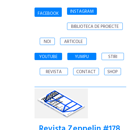
INSTAGRAM
FACEBOOK
BIBLIOTECA DE PROIECTE
NOI
ARTICOLE
YOUTUBE
YUMPU
STIRI
REVISTA
CONTACT
SHOP
Revista Zeppelin #178