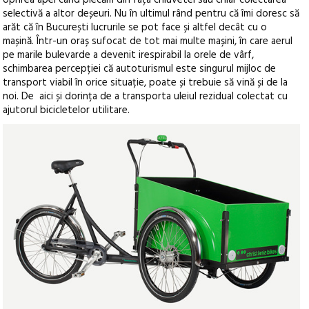
oprirea apei când plecăm din fața chiuvetei sau chiar colectarea
selectivă a altor deșeuri. Nu în ultimul rând pentru că îmi doresc să
arăt că în București lucrurile se pot face și altfel decât cu o
mașină. Într-un oraș sufocat de tot mai multe mașini, în care aerul
pe marile bulevarde a devenit irespirabil la orele de vârf,
schimbarea percepției că autoturismul este singurul mijloc de
transport viabil în orice situație, poate și trebuie să vină și de la
noi. De aici și dorința de a transporta uleiul rezidual colectat cu
ajutorul bicicletelor utilitare.