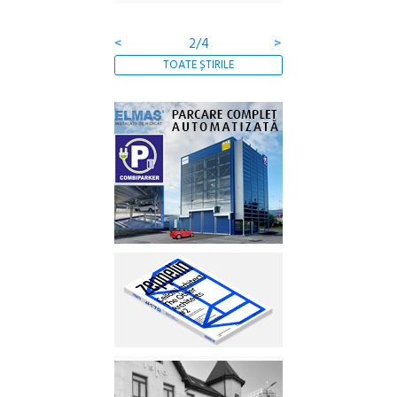
clătite cu apă miner
<
2/4
>
TOATE ȘTIRILE