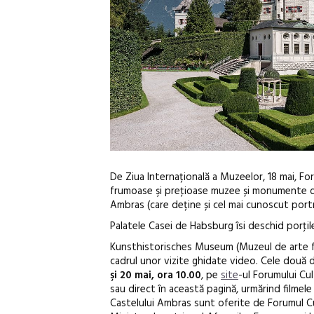
De Ziua Internațională a Muzeelor, 18 mai, For
frumoase şi preţioase muzee și monumente de
Ambras (care deține și cel mai cunoscut portr
Palatele Casei de Habsburg îsi deschid porţil
Kunsthistorisches Museum (Muzeul de arte fr
cadrul unor vizite ghidate video. Cele două
şi 20 mai, ora 10.00
, pe
site
-ul Forumului Cu
sau direct în această pagină, urmărind filmele
Castelului Ambras sunt oferite de Forumul Cu