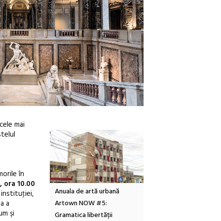
cele mai
telul
orile în
, ora 10.00
tă urbană
Festivalul Cinemascop
Sleeping Beauties la Bor
instituţiei,
ea a
 #5:
revine la Eforie Sud cu a IX-a
dulceață de amintiri la
um şi
ertății
ediție
borcan, o cameră obscur