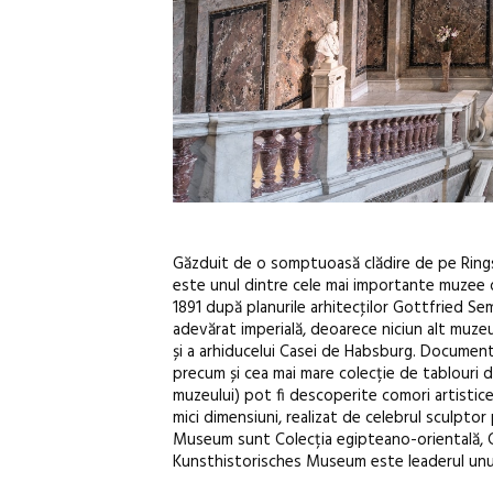
Găzduit de o somptuoasă clădire de pe Rings
este unul dintre cele mai importante muzee din 
1891 după planurile arhitecţilor Gottfried Se
adevărat imperială, deoarece niciun alt muze
și a arhiducelui Casei de Habsburg. Documenta
precum și cea mai mare colecție de tablouri d
muzeului) pot fi descoperite comori artistice
mici dimensiuni, realizat de celebrul sculptor
Museum sunt Colecția egipteano-orientală, Col
Kunsthistorisches Museum este leaderul unui