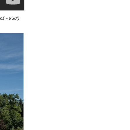
nă – 9’30”)