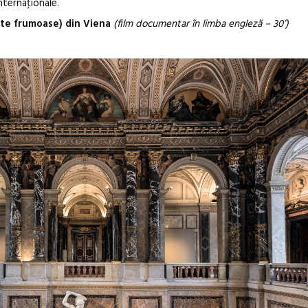
nternaţionale.
te frumoase) din Viena
(film documentar în limba engleză – 30’)