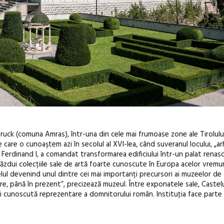
ruck (comuna Amras), într-una din cele mai frumoase zone ale Tirolulu
 care o cunoaştem azi în secolul al XVI-lea, când suveranul locului, „a
ui Ferdinand I, a comandat transformarea edificiului într-un palat renas
găzdui colecțiile sale de artă foarte cunoscute în Europa acelor vremur
ul devenind unul dintre cei mai importanți precursori ai muzeelor de 
re, până în prezent”, precizează muzeul. Între exponatele sale, Caste
ai cunoscută reprezentare a domnitorului român. Instituţia face parte