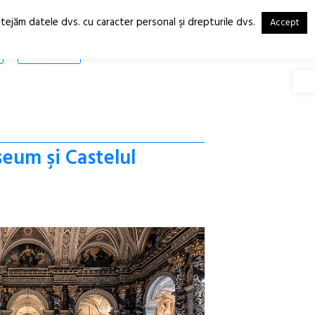
otejăm datele dvs. cu caracter personal şi drepturile dvs.
Accept
RO
EN
SHOP
Deschide
seum şi Castelul