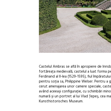
Castelul Ambras se află în apropiere de Innsb
fortăreaţa medievală, castelul a luat forma pe
Ferdinand al II-lea (1529-1595), fiul împăratul
pentru soția sa, Philippine Welser. Pentru a 
cerut amenajarea unor camere speciale, castel
având aceeaşi configuraţie, cu schimbări mino
numară şi un portret al lui Vlad Ţepeş, cea m
Kunsthistorisches Museum.