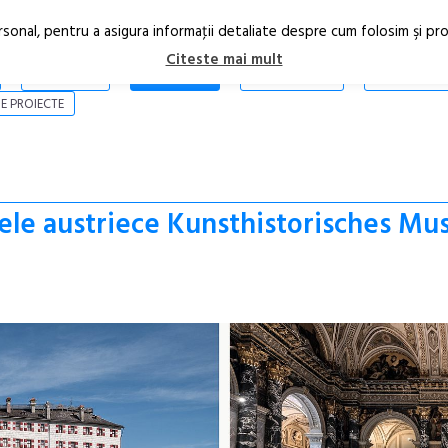
rsonal, pentru a asigura informaţii detaliate despre cum folosim şi pr
Citeste mai mult
ARTICOLE
STIRI
REVISTA PRINT
CONTACT
E PROIECTE
eele austriece Kunsthistorisches Mu