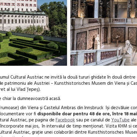
umul Cultural Austriac ne invită la două tururi ghidate în două dintre 
 patrimoniu ale Austriei – Kunsthistorisches Musem din Viena și Cas
et al lui Vlad Țepeș).
e chiar la dumneavoastră acasă.
umoase) din Viena şi Castelul Ambras din Innsbruck îşi dezvăluie com
 documentare vor fi
disponibile doar pentru 48 de ore, între 18 mai
Anuala de ar
ltural Austriac, pe pagina de
Facebook
sau pe canalul de
YouTube
ale 
 încorporate mai jos, în intervalul de timp menționat. Vizita KHM si c
Artown NOW
ltural Austriac, graţie unei colaborări dintre Kunsthistorisches Muse
Gramatica lib