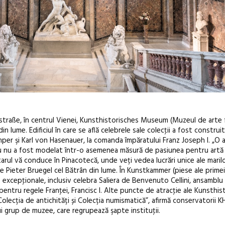
traße, în centrul Vienei, Kunsthistorisches Museum (Muzeul de arte
lume. Edificiul în care se află celebrele sale colecţii a fost construit 
mper şi Karl von Hasenauer, la comanda împăratului Franz Joseph I. „O
u nu a fost modelat într-o asemenea măsură de pasiunea pentru artă 
rul vă conduce în Pinacotecă, unde veți vedea lucrări unice ale marilo
e Pieter Bruegel cel Bătrân din lume. În Kunstkammer (piese ale primei 
 excepţionale, inclusiv celebra Saliera de Benvenuto Cellini, ansamblu
 pentru regele Franţei, Francisc I. Alte puncte de atracţie ale Kunsthis
ecția de antichități și Colecția numismatică”, afirmă conservatorii K
 grup de muzee, care regrupează şapte instituţii.