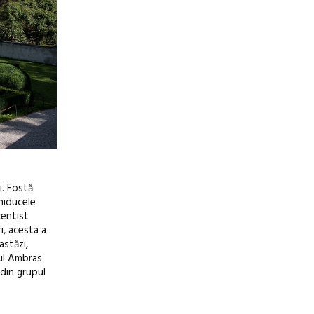
i. Fostă
rhiducele
centist
i, acesta a
astăzi,
lul Ambras
 din grupul