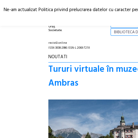
Ne-am actualizat Politica privind prelucrarea datelor cu caracter pe
Arhitectură.
NOI
Oraș.
Societate.
BIBLIOTECA D
revistă online
ISSN 3008-2986 ISSN-L 2069-721X
NOUTATI
Tururi virtuale în muz
Ambras