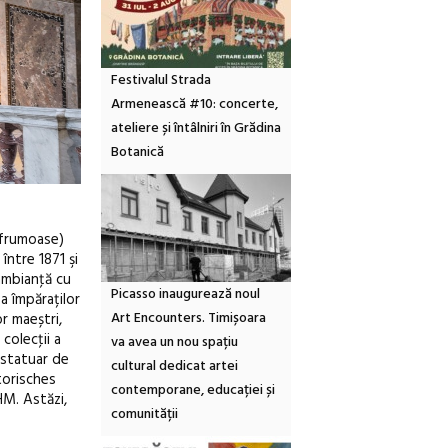
Festivalul Strada
Armenească #10: concerte,
ateliere și întâlniri în Grădina
Botanică
 frumoase)
între 1871 şi
 ambianţă cu
Picasso inaugurează noul
a împăraților
Art Encounters. Timișoara
r maeștri,
colecţii a
va avea un nou spațiu
 statuar de
cultural dedicat artei
torisches
contemporane, educației și
HM. Astăzi,
comunității