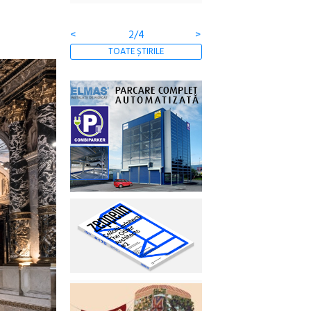
clătite cu apă minerală
<
3/4
>
TOATE ȘTIRILE