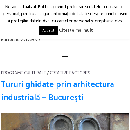
Ne-am actualizat Politica privind prelucrarea datelor cu caracter
Deschide
RO
EN
personal, pentru a asigura informaţii detaliate despre cum folosim
şi protejăm datele dvs. cu caracter personal şi drepturile dvs.
Arhitectură.
Oraș.
Societate.
Citeste mai mult
Accept
revistă online
ISSN 3008-2986 ISSN-L 2069-721X
≡
PROGRAME CULTURALE
/
CREATIVE FACTORIES
Tururi ghidate prin arhitectura
industrială – Bucureşti