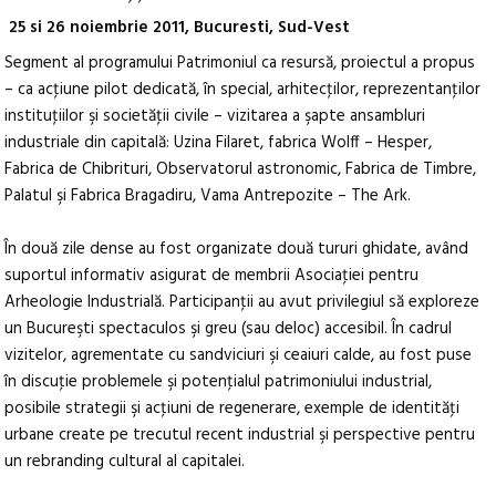
25 si 26 noiembrie 2011, Bucuresti, Sud-Vest
Segment al programului Patrimoniul ca resursă, proiectul a propus
– ca acţiune pilot dedicată, în special, arhitecţilor, reprezentanţilor
instituţiilor şi societăţii civile – vizitarea a şapte ansambluri
industriale din capitală: Uzina Filaret, fabrica Wolff – Hesper,
Fabrica de Chibrituri, Observatorul astronomic, Fabrica de Timbre,
Palatul şi Fabrica Bragadiru, Vama Antrepozite – The Ark.
În două zile dense au fost organizate două tururi ghidate, având
suportul informativ asigurat de membrii Asociaţiei pentru
Arheologie Industrială. Participanţii au avut privilegiul să exploreze
un Bucureşti spectaculos şi greu (sau deloc) accesibil. În cadrul
vizitelor, agrementate cu sandviciuri şi ceaiuri calde, au fost puse
în discuţie problemele şi potenţialul patrimoniului industrial,
posibile strategii şi acţiuni de regenerare, exemple de identităţi
urbane create pe trecutul recent industrial şi perspective pentru
un rebranding cultural al capitalei.