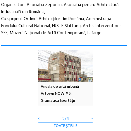
Organizatori: Asociaţia Zeppelin, Asociaţia pentru Arhitectură
Industrială din România;
Cu sprijinul: Ordinul Arhitecţilor din România, Administraţia
Fondului Cultural National, ERSTE Stiftung, Archis Interventions
SEE, Muzeul Naţional de Artă Contemporană, Lafarge.
l – Local Design
Anuala de artă urbană
Festivalul Cinemas
 2026
Artown NOW #5:
revine la Eforie Sud 
Gramatica libertății
ediție
<
2/4
>
TOATE ȘTIRILE