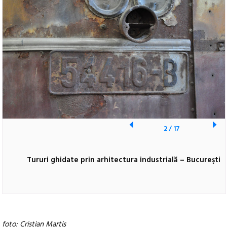
2
/
17
Tururi ghidate prin arhitectura industrială – Bucureşti
foto: Cristian Marțiș