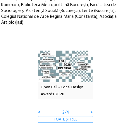
Romexpo, Biblioteca Metropolitană București, Facultatea de
Sociologie și Asistență Socială (București), Lente (București),
Colegiul Național de Arte Regina Maria (Constanța), Asociația
Artipic (Iași)
OELANDA – parc
Open Call – Local Design
Anuala de artă urbană
 co-creație
Awards 2026
Artown NOW #5:
Gramatica libertății
<
3/4
>
TOATE ȘTIRILE