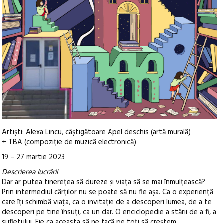
Artiști: Alexa Lincu, câștigătoare Apel deschis (artă murală)
+ TBA (compoziție de muzică electronică)
19 – 27 martie 2023
Descrierea lucrării
Dar ar putea tinerețea să dureze și viața să se mai înmulțească?
Prin intermediul cărților nu se poate să nu fie așa. Ca o experiență
care îți schimbă viața, ca o invitație de a descoperi lumea, de a te
descoperi pe tine însuți, ca un dar. O enciclopedie a stării de a fi, a
sufletului. Fie ca aceasta să ne facă pe toți să creștem.