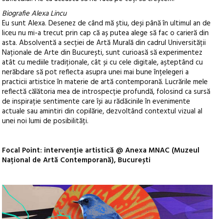
Biografie Alexa Lincu
Eu sunt Alexa. Desenez de când mă știu, deși până în ultimul an de
liceu nu mi-a trecut prin cap că aș putea alege să fac o carieră din
asta. Absolventă a secției de Artă Murală din cadrul Universității
Naționale de Arte din București, sunt curioasă să experimentez
atât cu mediile tradiționale, cât și cu cele digitale, așteptând cu
nerăbdare să pot reflecta asupra unei mai bune înțelegeri a
practicii artistice în materie de artă contemporană. Lucrările mele
reflectă călătoria mea de introspecție profundă, folosind ca sursă
de inspirație sentimente care își au rădăcinile în evenimente
actuale sau amintiri din copilărie, dezvoltând contextul vizual al
unei noi lumi de posibilități.
Focal Point: intervenție artistică @ Anexa MNAC (Muzeul
Național de Artă Contemporană), București