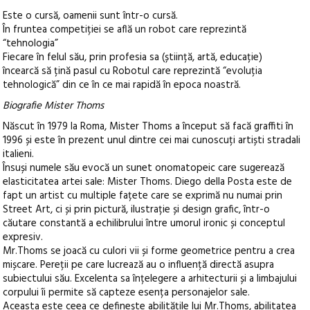
Este o cursă, oamenii sunt într-o cursă.
În fruntea competiției se află un robot care reprezintă
“tehnologia”
Fiecare în felul său, prin profesia sa (știință, artă, educație)
încearcă să țină pasul cu Robotul care reprezintă “evoluția
tehnologică” din ce în ce mai rapidă în epoca noastră.
Biografie Mister Thoms
Născut în 1979 la Roma, Mister Thoms a început să facă graffiti în
1996 și este în prezent unul dintre cei mai cunoscuți artiști stradali
italieni.
Însuși numele său evocă un sunet onomatopeic care sugerează
elasticitatea artei sale: Mister Thoms. Diego della Posta este de
fapt un artist cu multiple fațete care se exprimă nu numai prin
Street Art, ci și prin pictură, ilustrație și design grafic, într-o
căutare constantă a echilibrului între umorul ironic și conceptul
expresiv.
Mr.Thoms se joacă cu culori vii și forme geometrice pentru a crea
mișcare. Pereții pe care lucrează au o influență directă asupra
subiectului său. Excelenta sa înțelegere a arhitecturii și a limbajului
corpului îi permite să capteze esența personajelor sale.
Aceasta este ceea ce definește abilitățile lui Mr.Thoms, abilitatea