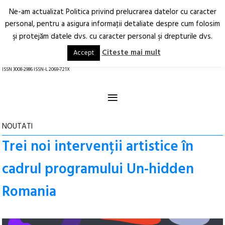
Ne-am actualizat Politica privind prelucrarea datelor cu caracter
Deschide
RO
EN
personal, pentru a asigura informaţii detaliate despre cum folosim
şi protejăm datele dvs. cu caracter personal şi drepturile dvs.
Arhitectură.
Oraș.
Societate.
Citeste mai mult
Accept
revistă online
ISSN 3008-2986 ISSN-L 2069-721X
≡
NOUTATI
Trei noi intervenții artistice în
cadrul programului Un-hidden
Romania