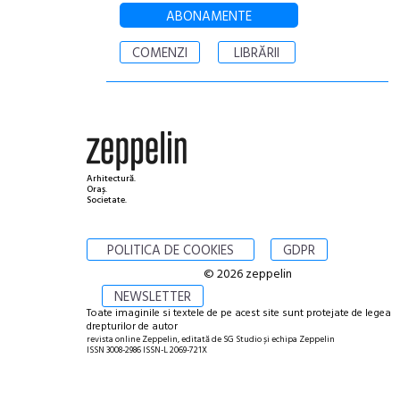
ABONAMENTE
COMENZI
LIBRĂRII
Arhitectură.
Oraș.
Societate.
POLITICA DE COOKIES
GDPR
© 2026 zeppelin
NEWSLETTER
Toate imaginile si textele de pe acest site sunt protejate de legea
drepturilor de autor
revista online Zeppelin, editată de SG Studio și echipa Zeppelin
ISSN 3008-2986 ISSN-L 2069-721X