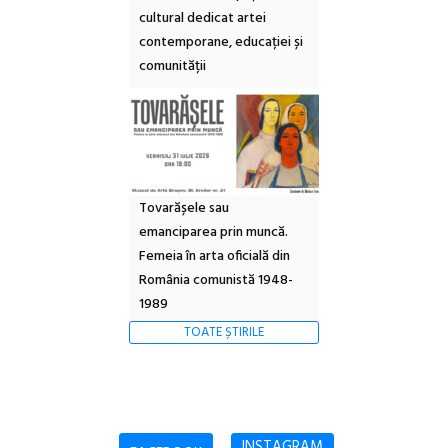
cultural dedicat artei
contemporane, educației și
comunității
Tovarășele sau
emanciparea prin muncă.
Femeia în arta oficială din
România comunistă 1948-
1989
TOATE ȘTIRILE
INSTAGRAM