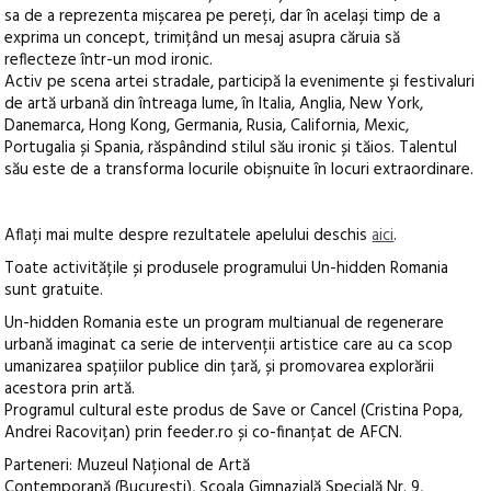
sa de a reprezenta mișcarea pe pereți, dar în același timp de a
exprima un concept, trimițând un mesaj asupra căruia să
reflecteze într-un mod ironic.
Activ pe scena artei stradale, participă la evenimente și festivaluri
de artă urbană din întreaga lume, în Italia, Anglia, New York,
Danemarca, Hong Kong, Germania, Rusia, California, Mexic,
Portugalia și Spania, răspândind stilul său ironic și tăios. Talentul
său este de a transforma locurile obișnuite în locuri extraordinare.
Aflați mai multe despre rezultatele apelului deschis
aici
.
Toate activitățile și produsele programului Un-hidden Romania
sunt gratuite.
Un-hidden Romania este un program multianual de regenerare
urbană imaginat ca serie de intervenții artistice care au ca scop
umanizarea spațiilor publice din țară, și promovarea explorării
acestora prin artă.
Programul cultural este produs de Save or Cancel (Cristina Popa,
Andrei Racovițan) prin feeder.ro și co-finanțat de AFCN.
Parteneri: Muzeul Național de Artă
Contemporană (București), Școala Gimnazială Specială Nr. 9,