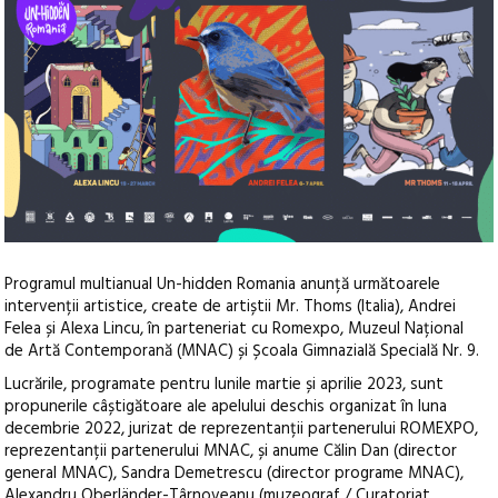
Programul multianual Un-hidden Romania anunță următoarele
intervenții artistice, create de artiștii Mr. Thoms (Italia), Andrei
Felea și Alexa Lincu, în parteneriat cu Romexpo, Muzeul Național
de Artă Contemporană (MNAC) și Școala Gimnazială Specială Nr. 9.
Lucrările, programate pentru lunile martie și aprilie 2023, sunt
propunerile câștigătoare ale apelului deschis organizat în luna
decembrie 2022, jurizat de reprezentanții partenerului ROMEXPO,
reprezentanții partenerului MNAC, și anume Călin Dan (director
general MNAC), Sandra Demetrescu (director programe MNAC),
Alexandru Oberländer-Târnoveanu (muzeograf / Curatoriat