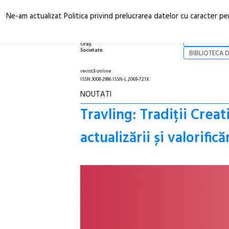
Ne-am actualizat Politica privind prelucrarea datelor cu caracter pe
Arhitectură.
NOI
Oraș.
Societate.
BIBLIOTECA D
revistă online
ISSN 3008-2986 ISSN-L 2069-721X
NOUTATI
Travling: Tradiții Cre
actualizării și valorificăr