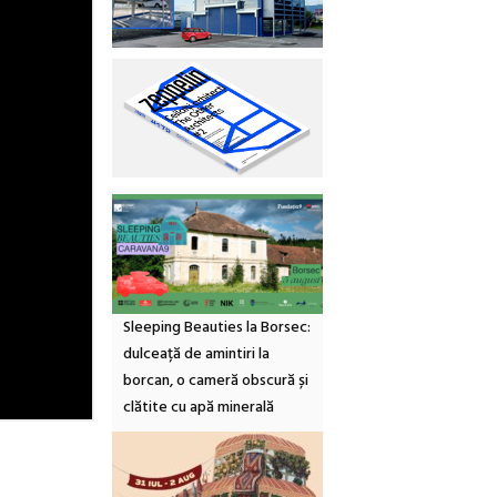
Sleeping Beauties la Borsec:
dulceață de amintiri la
borcan, o cameră obscură și
clătite cu apă minerală