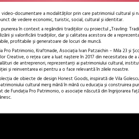
e video-documentare a modalităților prin care patrimoniul cultural și n
unct de vedere economic, turistic, social, cultural și identitar.
punerea în context a regândirii tradițiilor cu proiectul „Travling: Tradi
ării și valorificării tradițiilor, dar și calitatea acestora de a reprezent
ile, profitabile și generatoare de locuri de muncă.
a Pro Patrimonio, Kraftmade, Asociația Ivan Patzaichin – Mila 23 și Șco
Open Call – 
lor Creative, o rețea care a luat naștere în 2017 din necesitatea de a
 alături de antreprenori, reprezentanţi ai patrimoniului cultural, instituți
Awards 202
iției și reinventarea ei pentru a o face relevantă în zilele noastre.
 colecția de obiecte de design Honest Goods, inspirată de Vila Golesc
patrimoniului cultural merg mână în mână cu educația și construirea pu
iat de Fundația Pro Patrimonio, o asociație născută din îngrijorarea fa
ânesc.