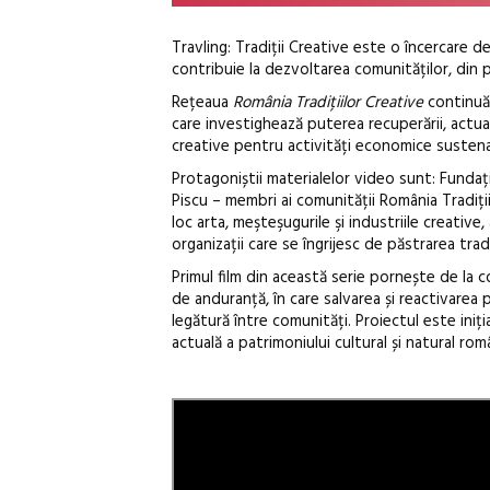
Travling: Tradiții Creative este o încercare d
contribuie la dezvoltarea comunităților, din p
Rețeaua
România Tradițiilor Creative
continuă 
care investighează puterea recuperării, actualiz
creative pentru activități economice sustenab
Protagoniștii materialelor video sunt: Fundați
Piscu – membri ai comunității România Tradiții
loc arta, meşteşugurile şi industriile creative,
organizații care se îngrijesc de păstrarea trad
Primul film din această serie pornește de la
de anduranță, în care salvarea și reactivarea 
legătură între comunități. Proiectul este iniț
actuală a patrimoniului cultural și natural rom