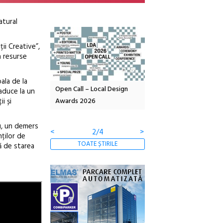
atural
ții Creative”,
a resurse
ala de la
Local Design
Anuala de artă urbană
Festivalul Cinemascop
 aduce la un
i și
6
Artown NOW #5:
revine la Eforie Sud cu a
Gramatica libertății
ediție
u, un demers
<
3/4
>
nților de
TOATE ȘTIRILE
ță de starea