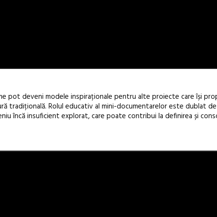
me pot deveni modele inspiraționale pentru alte proiecte care își pro
tură tradițională. Rolul educativ al mini-documentarelor este dublat d
niu încă insuficient explorat, care poate contribui la definirea și cons