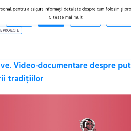
rsonal, pentru a asigura informaţii detaliate despre cum folosim şi pr
Citeste mai mult
ARTICOLE
STIRI
REVISTA PRINT
CONTACT
E PROIECTE
ative. Video-documentare despre put
ii tradițiilor