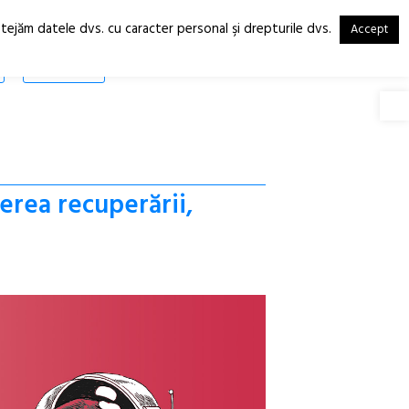
otejăm datele dvs. cu caracter personal şi drepturile dvs.
Accept
RO
EN
SHOP
Deschide
erea recuperării,