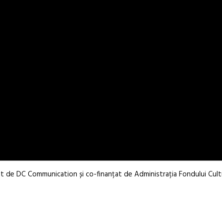
ițiat de DC Communication și co-finanțat de Administrația Fondului Cult