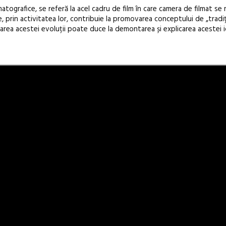
atografice, se referă la acel cadru de film în care camera de filmat se 
re, prin activitatea lor, contribuie la promovarea conceptului de „tradiț
area acestei evoluții poate duce la demontarea și explicarea acestei i