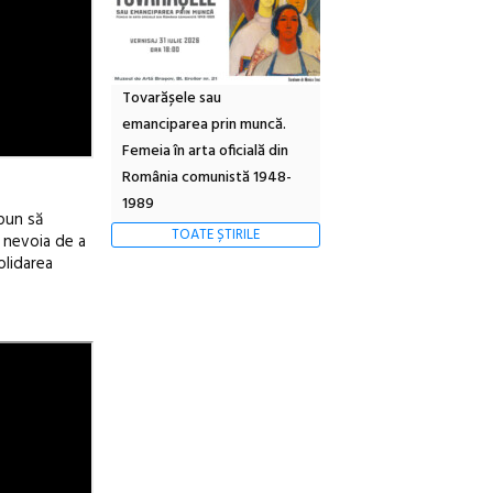
Tovarășele sau
emanciparea prin muncă.
Femeia în arta oficială din
România comunistă 1948-
1989
pun să
TOATE ȘTIRILE
e nevoia de a
olidarea