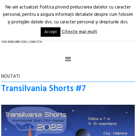
Ne-am actualizat Politica privind prelucrarea datelor cu caracter
Deschide
RO
EN
personal, pentru a asigura informaţii detaliate despre cum folosim
şi protejăm datele dvs. cu caracter personal şi drepturile dvs.
Arhitectură.
Oraș.
Societate.
Citeste mai mult
Accept
revistă online
ISSN 3008-2986 ISSN-L 2069-721X
≡
NOUTATI
Transilvania Shorts #7