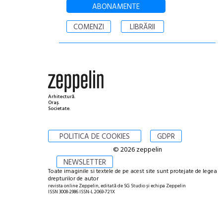
ABONAMENTE
COMENZI
LIBRĂRII
Arhitectură.
Oraș.
Societate.
POLITICA DE COOKIES
GDPR
© 2026 zeppelin
NEWSLETTER
Toate imaginile si textele de pe acest site sunt protejate de legea
drepturilor de autor
revista online Zeppelin, editată de SG Studio și echipa Zeppelin
ISSN 3008-2986 ISSN-L 2069-721X