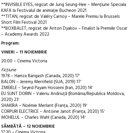
**INVISBLE EYES, regizat de Jung Seung-Hee – Mențiune Speciala
KAFA la Festivalul de animație Bucheon 2021
**TITAN, regizat de Valéry Carnoy – Marele Premiu la Brussels
Short Film Festival 2021
**BOXBALET, regizat de Anton Dyakov – Finalist la Premiile Oscar
– Academy Awards 2022
Program:
VINERI – 11 NOIEMBRIE
20:00 – Cinema Victoria
Ficțiune
1978 – Hamza Bangash (Canada, 2020) 17′
BALON – Jeremy Merrifield (SUA, 2019) 17′
ZMEIELE – Seyed Payam Hosseini (Iran, 2020) 14′
EU SUNT DORIN – Valeriu Andriuță (România/Republica Moldova,
2020) 23′
SHAKIRA – Noémie Merlant (Franța, 2020) 19′
CORPURI ELECTRICE – Antoine Janot (Franța, 2020) 15′
MOHELUL – Charles Wahl (Canada, 2020) 14′
SÂMBĂTĂ – 12 NOIEMBRIE
17:30 – Cinema Victoria