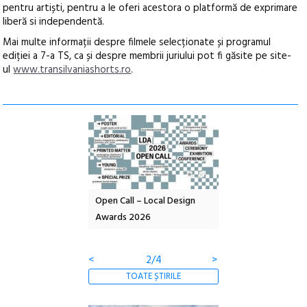
pentru artiști, pentru a le oferi acestora o platformă de exprimare
liberă si independentă.
Mai multe informații despre filmele selecționate și programul
ediției a 7-a TS, ca și despre membrii juriului pot fi găsite pe site-
ul
www.transilvaniashorts.ro
.
nd: POELANDA – parc
Open Call – Local Design
Anuala de artă urba
e și co-creație
Awards 2026
Artown NOW #5:
Gramatica libertății
<
2/4
>
TOATE ȘTIRILE