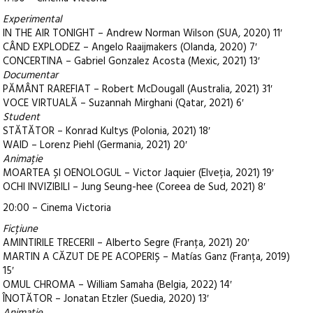
Experimental
IN THE AIR TONIGHT – Andrew Norman Wilson (SUA, 2020) 11′
CÂND EXPLODEZ – Angelo Raaijmakers (Olanda, 2020) 7′
CONCERTINA – Gabriel Gonzalez Acosta (Mexic, 2021) 13′
Documentar
PĂMÂNT RAREFIAT – Robert McDougall (Australia, 2021) 31′
VOCE VIRTUALĂ – Suzannah Mirghani (Qatar, 2021) 6′
Student
STĂTĂTOR – Konrad Kultys (Polonia, 2021) 18′
WAID – Lorenz Piehl (Germania, 2021) 20′
Animație
MOARTEA ȘI OENOLOGUL – Victor Jaquier (Elveția, 2021) 19′
OCHI INVIZIBILI – Jung Seung-hee (Coreea de Sud, 2021) 8′
20:00 – Cinema Victoria
Ficțiune
AMINTIRILE TRECERII – Alberto Segre (Franța, 2021) 20′
MARTIN A CĂZUT DE PE ACOPERIȘ – Matías Ganz (Franța, 2019)
15′
OMUL CHROMA – William Samaha (Belgia, 2022) 14′
ÎNOTĂTOR – Jonatan Etzler (Suedia, 2020) 13′
Animație