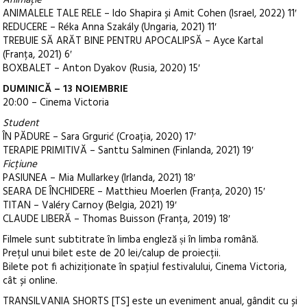
ANIMALELE TALE RELE – Ido Shapira și Amit Cohen (Israel, 2022) 11′
REDUCERE – Réka Anna Szakály (Ungaria, 2021) 11′
TREBUIE SĂ ARĂT BINE PENTRU APOCALIPSĂ – Ayce Kartal
(Franța, 2021) 6′
BOXBALET – Anton Dyakov (Rusia, 2020) 15′
DUMINICĂ – 13 NOIEMBRIE
20:00 – Cinema Victoria
Student
ÎN PĂDURE – Sara Grgurić (Croația, 2020) 17′
TERAPIE PRIMITIVĂ – Santtu Salminen (Finlanda, 2021) 19′
Ficțiune
PASIUNEA – Mia Mullarkey (Irlanda, 2021) 18′
SEARA DE ÎNCHIDERE – Matthieu Moerlen (Franța, 2020) 15′
TITAN – Valéry Carnoy (Belgia, 2021) 19′
CLAUDE LIBERĂ – Thomas Buisson (Franța, 2019) 18′
Filmele sunt subtitrate în limba engleză ṣi în limba română.
Prețul unui bilet este de 20 lei/calup de proiecții.
Bilete pot fi achiziționate în spațiul festivalului, Cinema Victoria,
cât și online.
TRANSILVANIA SHORTS [TS] este un eveniment anual, gândit cu și