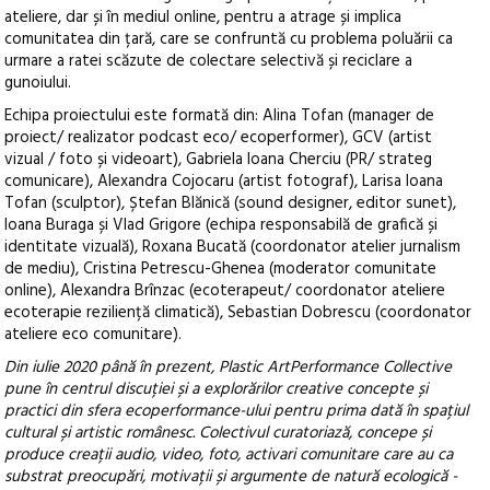
ateliere, dar și în mediul online, pentru a atrage și implica
comunitatea din țară, care se confruntă cu problema poluării ca
urmare a ratei scăzute de colectare selectivă și reciclare a
gunoiului.
Echipa proiectului este formată din: Alina Tofan (manager de
proiect/ realizator podcast eco/ ecoperformer), GCV (artist
vizual / foto și videoart), Gabriela Ioana Cherciu (PR/ strateg
comunicare), Alexandra Cojocaru (artist fotograf), Larisa Ioana
Tofan (sculptor), Ștefan Blănică (sound designer, editor sunet),
Ioana Buraga și Vlad Grigore (echipa responsabilă de grafică și
identitate vizuală), Roxana Bucată (coordonator atelier jurnalism
de mediu), Cristina Petrescu-Ghenea (moderator comunitate
online), Alexandra Brînzac (ecoterapeut/ coordonator ateliere
ecoterapie reziliență climatică), Sebastian Dobrescu (coordonator
ateliere eco comunitare).
Din iulie 2020 până în prezent, Plastic ArtPerformance Collective
pune în centrul discuției și a explorărilor creative concepte și
practici din sfera ecoperformance-ului pentru prima dată în spațiul
cultural și artistic românesc. Colectivul curatoriază, concepe și
produce creații audio, video, foto, activari comunitare care au ca
substrat preocupări, motivații și argumente de natură ecologică -