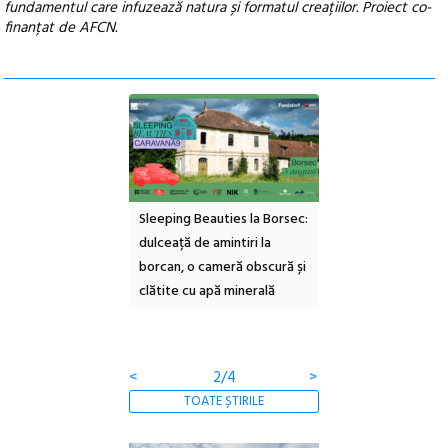
fundamentul care infuzează natura și formatul creațiilor. Proiect co-
finanțat de AFCN.
ul Cinemascop
Sleeping Beauties la Borsec:
Festivalul Strada
 Eforie Sud cu a IX-a
dulceață de amintiri la
Armenească #10: c
borcan, o cameră obscură și
ateliere și întâlniri 
clătite cu apă minerală
Botanică
<
2/4
>
TOATE ȘTIRILE