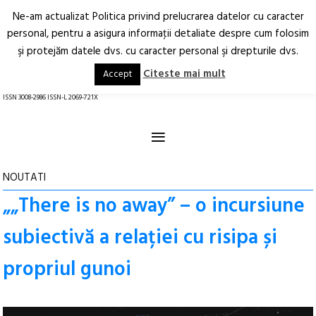
Ne-am actualizat Politica privind prelucrarea datelor cu caracter
Deschide
RO
EN
personal, pentru a asigura informaţii detaliate despre cum folosim
şi protejăm datele dvs. cu caracter personal şi drepturile dvs.
Arhitectură.
Oraș.
Societate.
Citeste mai mult
Accept
revistă online
ISSN 3008-2986 ISSN-L 2069-721X
≡
NOUTATI
„„There is no away” – o incursiune
subiectivă a relației cu risipa și
propriul gunoi