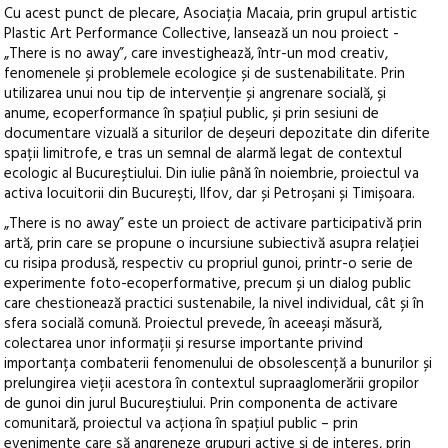
Cu acest punct de plecare, Asociația Macaia, prin grupul artistic
Plastic Art Performance Collective, lansează un nou proiect -
„There is no away”, care investighează, într-un mod creativ,
fenomenele și problemele ecologice și de sustenabilitate. Prin
utilizarea unui nou tip de intervenție și angrenare socială, și
anume, ecoperformance în spațiul public, și prin sesiuni de
documentare vizuală a siturilor de deșeuri depozitate din diferite
spații limitrofe, e tras un semnal de alarmă legat de contextul
ecologic al Bucureștiului. Din iulie până în noiembrie, proiectul va
activa locuitorii din București, Ilfov, dar și Petroșani și Timișoara.
„There is no away” este un proiect de activare participativă prin
artă, prin care se propune o incursiune subiectivă asupra relației
cu risipa produsă, respectiv cu propriul gunoi, printr-o serie de
experimente foto-ecoperformative, precum și un dialog public
care chestionează practici sustenabile, la nivel individual, cât și în
sfera socială comună. Proiectul prevede, în aceeași măsură,
colectarea unor informații și resurse importante privind
importanța combaterii fenomenului de obsolescență a bunurilor și
prelungirea vieții acestora în contextul supraaglomerării gropilor
de gunoi din jurul Bucureștiului. Prin componenta de activare
comunitară, proiectul va acționa în spațiul public – prin
evenimente care să angreneze grupuri active și de interes, prin