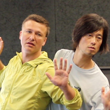
Artown NOW
Gramatica lib