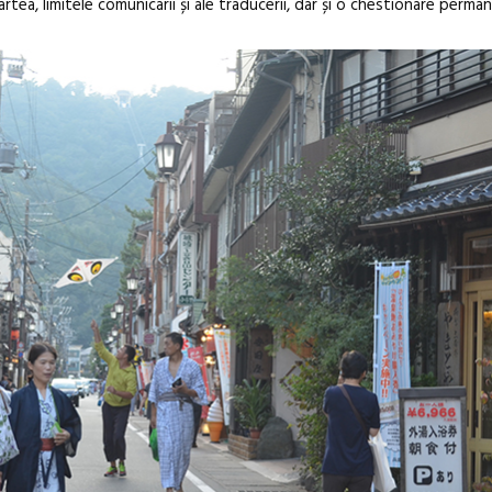
tea, limitele comunicarii și ale traducerii, dar și o chestionare perma