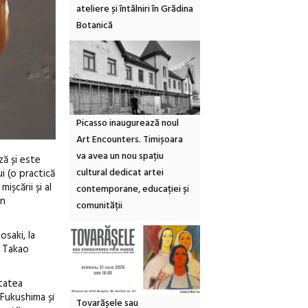
ateliere și întâlniri în Grădina
Botanică
Picasso inaugurează noul
Art Encounters. Timișoara
va avea un nou spațiu
ză și este
cultural dedicat artei
i (o practică
ișcării și al
contemporane, educației și
in
comunității
osaki, la
l Takao
etatea
 Fukushima și
Tovarășele sau