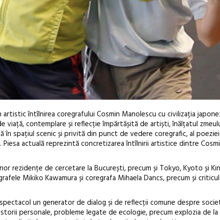
 artistic întîlnirea coregrafului Cosmin Manolescu cu civilizația japone
 viață, contemplare și reflecție împărtășită de artiști, înălțatul zmeulu
n spațiul scenic și privită din punct de vedere coregrafic, al poeziei m
a. Piesa actuală reprezintă concretizarea întîlnirii artistice dintre Cosm
 unor rezidențe de cercetare la București, precum și Tokyo, Kyoto și Kin
egrafele Mikiko Kawamura și coregrafa Mihaela Dancs, precum și criticu
i spectacol un generator de dialog și de reflecții comune despre soci
 istorii personale, probleme legate de ecologie, precum explozia de la