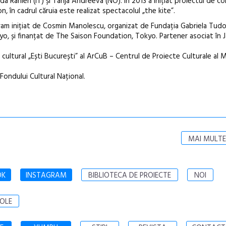
 Ranieri (IT) și Tanja Andreeva (NO). În 2013 a inițiat proiectul de c
 în cadrul căruia este realizat spectacolul „the kite”.
am inițiat de Cosmin Manolescu, organizat de Fundația Gabriela Tudo
yo, și finanțat de The Saison Foundation, Tokyo. Partener asociat în 
 cultural „Ești București” al ArCuB – Centrul de Proiecte Culturale al M
Fondului Cultural Național.
MAI MULTE
OK
INSTAGRAM
BIBLIOTECA DE PROIECTE
NOI
OLE