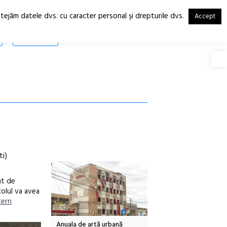
otejăm datele dvs. cu caracter personal şi drepturile dvs.
Accept
RO
EN
SHOP
Deschide
ti)
at de
olul va avea
tern
tă urbană
Festivalul Cinemascop
Sleeping Beauties la Bor