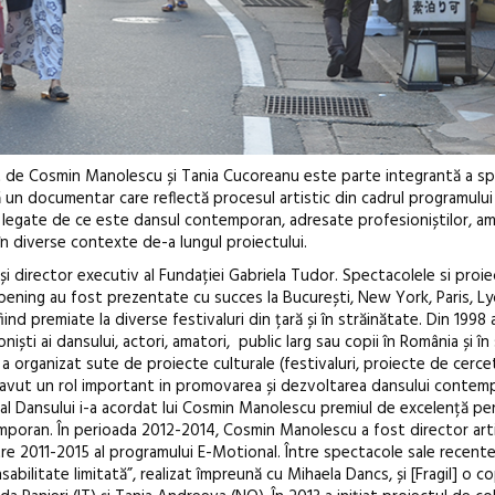
at de Cosmin Manolescu și Tania Cucoreanu este parte integrantă a sp
ă un documentar care reflectă procesul artistic din cadrul programului
 legate de ce este dansul contemporan, adresate profesioniștilor, ama
 în diverse contexte de-a lungul proiectului.
 director executiv al Fundației Gabriela Tudor. Spectacolele si proiec
pening au fost prezentate cu succes la București, New York, Paris, L
iind premiate la diverse festivaluri din țară și în străinătate. Din 1998
ști ai dansului, actori, amatori, public larg sau copii în România și în
 a organizat sute de proiecte culturale (festivaluri, proiecte de cerce
i a avut un rol important in promovarea și dezvoltarea dansului contem
al Dansului i-a acordat lui Cosmin Manolescu premiul de excelență pe
mporan. În perioada 2012-2014, Cosmin Manolescu a fost director arti
între 2011-2015 al programului E-Motional. Între spectacole sale recent
abilitate limitată”, realizat împreună cu Mihaela Dancs, și [Fragil] o c