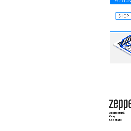
YOUTUB
SHOP
Arhitectură.
Oraș.
Societate.