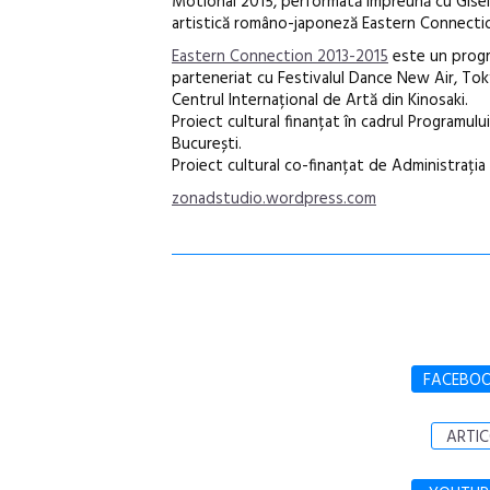
Motional 2015, performată împreună cu Giselda
artistică româno-japoneză Eastern Connection,
Eastern Connection 2013-2015
este un progr
parteneriat cu Festivalul Dance New Air, Tok
Centrul Internațional de Artă din Kinosaki.
Proiect cultural finanțat în cadrul Programului
București.
Proiect cultural co-finanțat de Administrația 
zonadstudio.wordpress.com
FACEBO
ARTIC