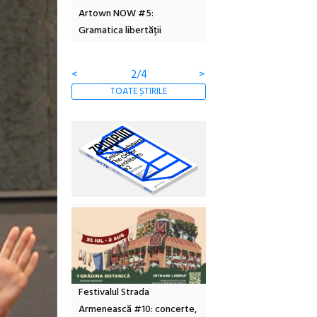
 #5:
revine la Eforie Sud cu a IX-a
dulceață de amintiri la
ertății
ediție
borcan, o cameră obscur
clătite cu apă minerală
<
3/4
>
TOATE ȘTIRILE
Festivalul Strada
Armenească #10: concerte,