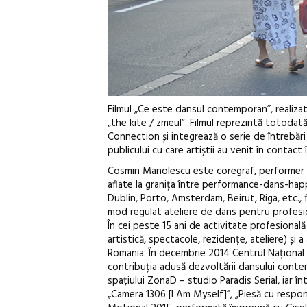
Filmul „Ce este dansul contemporan”, realiz
„the kite / zmeul”. Filmul reprezintă totodat
Connection și integrează o serie de întrebări
publicului cu care artiștii au venit în contact
Cosmin Manolescu este coregraf, performer și
aflate la granița între performance-dans-hap
Dublin, Porto, Amsterdam, Beirut, Riga, etc., f
mod regulat ateliere de dans pentru profesioni
În cei peste 15 ani de activitate profesională
artistică, spectacole, rezidențe, ateliere) ș
Romania. În decembrie 2014 Centrul Național 
contribuția adusă dezvoltării dansului conte
spațiului ZonaD – studio Paradis Serial, iar 
„Camera 1306 [I Am Myself]”, „Piesă cu respons