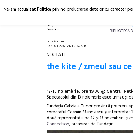
Ne-am actualizat Politica privind prelucrarea datelor cu caracter pe
Arhitectură.
NOI
Oraș.
Societate.
BIBLIOTECA D
revistă online
ISSN 3008-2986 ISSN-L 2069-721X
NOUTATI
the kite / zmeul sau c
12-13 noiembrie, ora 19:30 @ Centrul Nați
Spectacolul din 13 noiembrie este urmat și de
Fundația Gabriela Tudor prezintă premiera sp
coregraful Cosmin Manolescu și interpretat 
două reprezentații, pe 12 și 13 noiembrie, și
Connection
, organizat de Fundație.