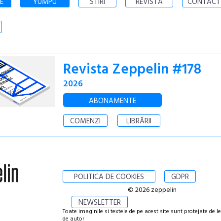
E
YUMPU
STIRI
REVISTA
CONTACT
Revista Zeppelin #178
2026
ABONAMENTE
COMENZI
LIBRĂRII
POLITICA DE COOKIES
GDPR
© 2026 zeppelin
NEWSLETTER
Toate imaginile si textele de pe acest site sunt protejate de l
de autor