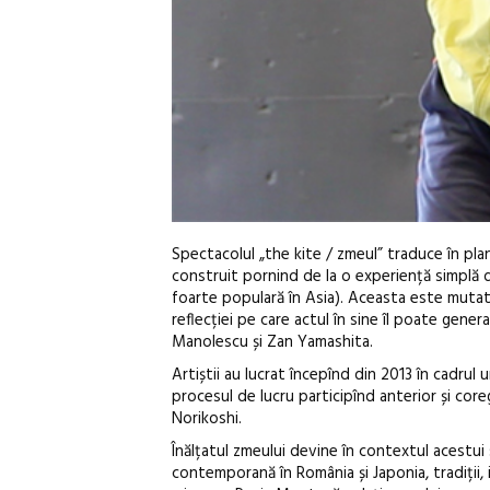
Spectacolul „the kite / zmeul” traduce în plan
construit pornind de la o experiență simplă de
foarte populară în Asia). Aceasta este mutată î
reflecției pe care actul în sine îl poate gener
Manolescu și Zan Yamashita.
Artiștii au lucrat începînd din 2013 în cadrul
procesul de lucru participînd anterior și cor
Norikoshi.
Înălțatul zmeului devine în contextul acestu
contemporană în România și Japonia, tradiții,