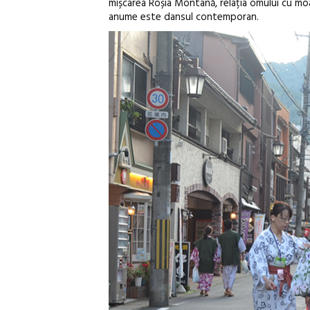
mișcarea Roșia Montană, relația omului cu moar
anume este dansul contemporan.