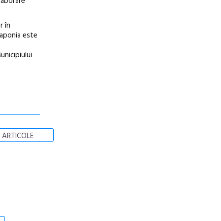
olaborare
r în
Japonia este
unicipiului
 ARTICOLE