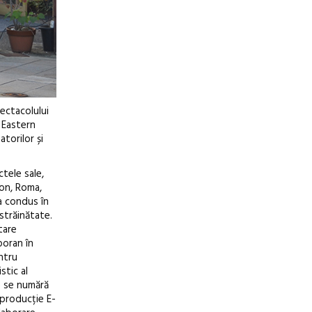
ectacolului
 Eastern
torilor și
tele sale,
yon, Roma,
 a condus în
 străinătate.
tare
poran în
ntru
stic al
e se numără
oproducție E-