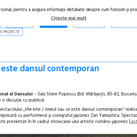
rsonal, pentru a asigura informaţii detaliate despre cum folosim şi pr
Citeste mai mult
ARTICOLE
STIRI
REVISTA PRINT
CONTACT
E PROIECTE
e este dansul contemporan
onal al Dansului
– Sala Stere Popescu (Bd. Mărăşeşti, 80-82, Bucureș
 o discuție cu publicul.
ectacolului „the kite / zmeul sau ce este dansul contemporan” realiz
împreună cu performerul și coregraful japonez Zan Yamashita. Spectac
 este prezentat în în cadrul showcase-ului artistic româno-japonez
Eas
Anuala de ar