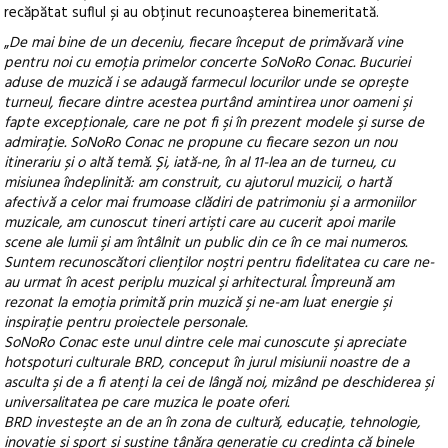
recăpătat suflul și au obținut recunoașterea binemeritată.
„
De mai bine de un deceniu, fiecare început de primăvară vine
pentru noi cu emoţia primelor concerte SoNoRo Conac. Bucuriei
aduse de muzică i se adaugă farmecul locurilor unde se opreşte
turneul, fiecare dintre acestea purtând amintirea unor oameni şi
fapte excepţionale, care ne pot fi şi în prezent modele şi surse de
admiraţie. SoNoRo Conac ne propune cu fiecare sezon un nou
itinerariu și o altă temă. Și, iată-ne, în al 11-lea an de turneu, cu
misiunea îndeplinită: am construit, cu ajutorul muzicii, o hartă
afectivă a celor mai frumoase clădiri de patrimoniu şi a armoniilor
muzicale, am cunoscut tineri artişti care au cucerit apoi marile
scene ale lumii şi am întâlnit un public din ce în ce mai numeros.
Suntem recunoscători clienţilor noştri pentru fidelitatea cu care ne-
au urmat în acest periplu muzical şi arhitectural. Împreună am
rezonat la emoţia primită prin muzică şi ne-am luat energie şi
inspiraţie pentru proiectele personale.
SoNoRo Conac este unul dintre cele mai cunoscute şi apreciate
hotspoturi culturale BRD, conceput în jurul misiunii noastre de a
asculta şi de a fi atenţi la cei de lângă noi, mizând pe deschiderea şi
universalitatea pe care muzica le poate oferi.
BRD investeşte an de an în zona de cultură, educaţie, tehnologie,
inovaţie şi sport şi susţine tânăra generaţie cu credinţa că binele