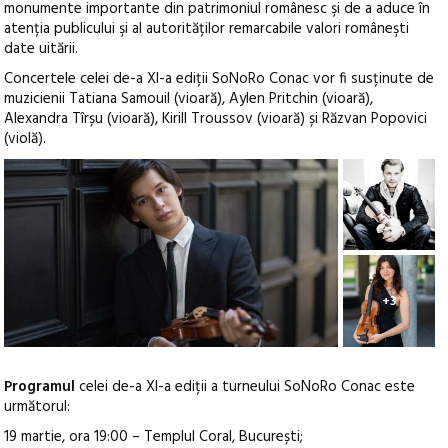
monumente importante din patrimoniul românesc şi de a aduce în
atenția publicului şi al autorităților remarcabile valori româneşti
date uitării.
Concertele celei de-a XI-a ediții SoNoRo Conac vor fi susținute de
muzicienii Tatiana Samouil (vioară), Aylen Pritchin (vioară),
Alexandra Tîrșu (vioară), Kirill Troussov (vioară) și Răzvan Popovici
(violă).
+3
Programul
celei de-a XI-a ediții a turneului SoNoRo Conac este
următorul:
19 martie, ora 19:00 – Templul Coral, București;