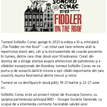
Turneul SoNoRo Conac ajunge în 2023 la ediția a XI-a, intitulată
„The Fiddler on the Roof” – un titlul care face referire atât la
repertoriul atent ales, cât și la instrumentele de coarde prezente
în turneu, dintre care chiar două viori Stradivarius. Creat din
dorința de a atrage atenția asupra arhitecturii de patrimoniu și a
clădirilor excepționale din România, turneul SoNoRo Conac ne va
purta și de această dată în istoria a opt clădiri importante din țara
noastră, muzica fiind liantul dintre trecut și viitor.
Turneul se va desfășura în două părți: 19-21 martie și 22-27 iunie
a.c.
SoNoRo Conac este un proiect inițiat de Asociația Sonoro, cu
sprijinul partenerului principal BRD – Groupe Societe Generale, cu
scopul de a intermedia contexte favorabile salvării unor