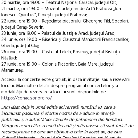
20 martie, ora 19:00 – Teatrul Național Caracal, județul Olt;
21 martie, ora 19:00 – Muzeul Județean de Artă Prahova „Ion
Ionescu-Quintus”, Ploiești, județul Prahova;
22 iunie, ora 19:00 – Reședința pictorului Gheorghe Fikl, Socolari,
județul Caraș-Severin;
23 iunie, ora 19:00 – Palatul de Justiție Arad, județul Arad;
24 iunie, ora 19:00 – Biserica și Claustrul Mănăstirii Franciscanilor,
Gherla, județul Cluj;
26 iunie, ora 19:00 – Castelul Teleki, Posmuș, județul Bistrița-
Năsăud;
27 iunie, ora 19:00 – Colonia Pictorilor, Baia Mare, județul
Maramureș.
Accesul la concerte este gratuit, în baza invitației sau a rezevării
locului. Mai multe detalii despre programul concertelor și a
modalității de rezervare a locului sunt disponibile pe
https://conac.sonoro.ro/
„
Am lăsat deja în urmă ediția aniversară, numărul 10, care a
încununat pasiunea și efortul nostru de a aduce în atenția
publicului și a autorităților clădirile de patrimoniu din România.
Mergem acum către o nouă decadă și mărturisesc că sunt fericit de
recunoașterea pe care am obținut-o chiar în acest an, de ziua