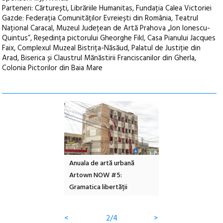
Parteneri: Cărturești, Librăriile Humanitas, Fundația Calea Victoriei
Gazde: Federația Comunităților Evreiești din România, Teatrul
Național Caracal, Muzeul Județean de Artă Prahova „Ion Ionescu-
Quintus”, Reședința pictorului Gheorghe Fikl, Casa Pianului Jacques
Faix, Complexul Muzeal Bistrița-Năsăud, Palatul de Justiție din
Arad, Biserica și Claustrul Mănăstirii Franciscanilor din Gherla,
Colonia Pictorilor din Baia Mare
l – Local Design
Anuala de artă urbană
Festivalul Cinemas
 2026
Artown NOW #5:
revine la Eforie Sud 
Gramatica libertății
ediție
<
2/4
>