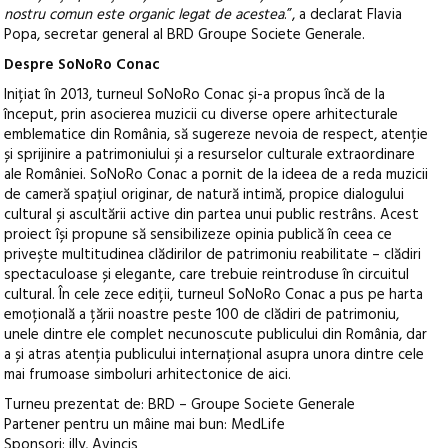
nostru comun este organic legat de acestea
.”, a declarat Flavia
Popa, secretar general al BRD Groupe Societe Generale.
Despre SoNoRo Conac
Inițiat în 2013, turneul SoNoRo Conac și-a propus încă de la
început, prin asocierea muzicii cu diverse opere arhitecturale
emblematice din România, să sugereze nevoia de respect, atenție
și sprijinire a patrimoniului și a resurselor culturale extraordinare
ale României. SoNoRo Conac a pornit de la ideea de a reda muzicii
de cameră spațiul originar, de natură intimă, propice dialogului
cultural și ascultării active din partea unui public restrâns. Acest
proiect își propune să sensibilizeze opinia publică în ceea ce
privește multitudinea clădirilor de patrimoniu reabilitate – clădiri
spectaculoase și elegante, care trebuie reintroduse în circuitul
cultural. În cele zece ediții, turneul SoNoRo Conac a pus pe harta
emoțională a țării noastre peste 100 de clădiri de patrimoniu,
unele dintre ele complet necunoscute publicului din România, dar
a și atras atenția publicului internațional asupra unora dintre cele
mai frumoase simboluri arhitectonice de aici.
Turneu prezentat de: BRD – Groupe Societe Generale
Partener pentru un mâine mai bun: MedLife
Sponsori: illy, Avincis