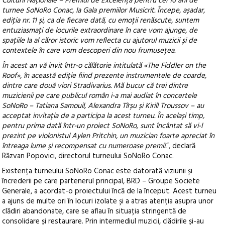
Culturii Naționale – Premiul de Excelență pentru cei 10 ani de
turnee SoNoRo Conac, la Gala premiilor Musicrit. Începe, așadar,
ediția nr. 11 și, ca de fiecare dată, cu emoții renăscute, suntem
entuziasmați de locurile extraordinare în care vom ajunge, de
spațiile la al căror istoric vom reflecta cu ajutorul muzicii și de
contextele în care vom descoperi din nou frumusețea.
În acest an vă invit într-o călătorie intitulată «The Fiddler on the
Roof», în această ediție fiind prezente instrumentele de coarde,
dintre care două viori Stradivarius. Mă bucur că trei dintre
muzicienii pe care publicul român i-a mai audiat în concertele
SoNoRo – Tatiana Samouil, Alexandra Tîrșu și Kirill Troussov – au
acceptat invitația de a participa la acest turneu. În același timp,
pentru prima dată într-un proiect SoNoRo, sunt încântat să vi-l
prezint pe violonistul Aylen Pritchin, un muzician foarte apreciat în
întreaga lume și recompensat cu numeroase premii.
”, declară
Răzvan Popovici, directorul turneului SoNoRo Conac.
Existența turneului SoNoRo Conac este datorată viziunii și
încrederii pe care partenerul principal, BRD – Groupe Societe
Generale, a acordat-o proiectului încă de la început. Acest turneu
a ajuns de multe ori în locuri izolate și a atras atenția asupra unor
clădiri abandonate, care se aflau în situația stringentă de
consolidare și restaurare. Prin intermediul muzicii, clădirile și-au