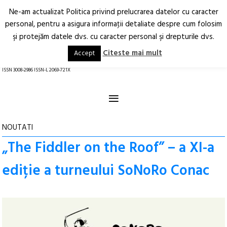
Ne-am actualizat Politica privind prelucrarea datelor cu caracter
Deschide
RO
EN
personal, pentru a asigura informaţii detaliate despre cum folosim
şi protejăm datele dvs. cu caracter personal şi drepturile dvs.
Arhitectură.
Oraș.
Societate.
Citeste mai mult
Accept
revistă online
ISSN 3008-2986 ISSN-L 2069-721X
≡
NOUTATI
„The Fiddler on the Roof” – a XI-a
ediție a turneului SoNoRo Conac