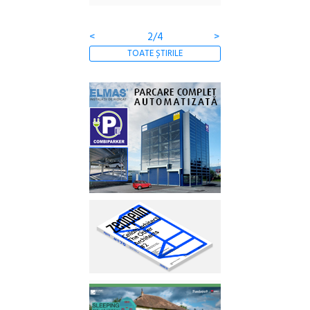
Gramatica libertății
<
2/4
>
TOATE ȘTIRILE