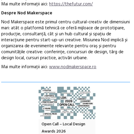
Mai multe informații aici:
https://thefutur.com/
Despre Nod Makerspace
Nod Makerspace este primul centru cultural-creativ de dimensiuni
mari: atât o platformă tehnică ce oferă mijloace de prototipare,
producție, consultanță, cât și un hub cultural și spațiu de
interacțiune pentru start-up-uri creative. Misiunea Nod implică și
organizarea de evenimente relevante pentru oraș și pentru
comunitățile creative: conferințe, concursuri de design, târg de
design local, cursuri practice, activări urbane.
Mai multe informații aici:
www.nodmakerspace.ro
nd: POELANDA – parc
Open Call – Local Design
Anuala de artă urba
e și co-creație
Awards 2026
Artown NOW #5: