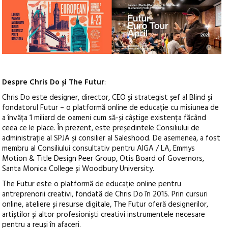
Despre Chris Do și The Futur
:
Chris Do este designer, director, CEO și strategist șef al Blind și
fondatorul Futur – o platformă online de educație cu misiunea de
a învăța 1 miliard de oameni cum să-și câștige existența făcând
ceea ce le place. În prezent, este președintele Consiliului de
administrație al SPJA și consilier al Saleshood. De asemenea, a fost
membru al Consiliului consultativ pentru AIGA / LA, Emmys
Motion & Title Design Peer Group, Otis Board of Governors,
Santa Monica College și Woodbury University.
The Futur este o platformă de educație online pentru
antreprenorii creativi, fondată de Chris Do în 2015. Prin cursuri
online, ateliere și resurse digitale, The Futur oferă designerilor,
artiștilor și altor profesioniști creativi instrumentele necesare
pentru a reuși în afaceri.