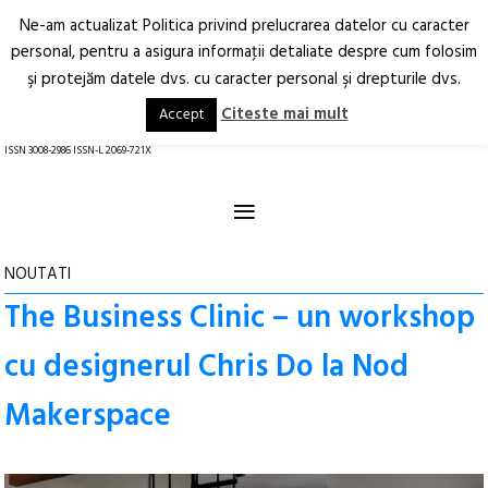
Ne-am actualizat Politica privind prelucrarea datelor cu caracter
Deschide
RO
EN
personal, pentru a asigura informaţii detaliate despre cum folosim
şi protejăm datele dvs. cu caracter personal şi drepturile dvs.
Arhitectură.
Oraș.
Societate.
Citeste mai mult
Accept
revistă online
ISSN 3008-2986 ISSN-L 2069-721X
≡
NOUTATI
The Business Clinic – un workshop
cu designerul Chris Do la Nod
Makerspace