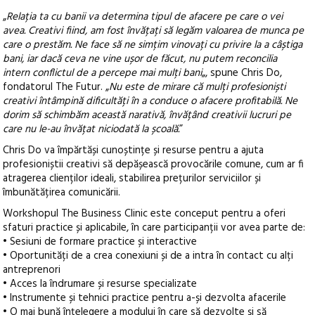
„
Relația ta cu banii va determina tipul de afacere pe care o vei
avea. Creativi fiind, am fost învățați să legăm valoarea de munca pe
care o prestăm. Ne face să ne simțim vinovați cu privire la a câștiga
bani, iar dacă ceva ne vine ușor de făcut, nu putem reconcilia
intern conflictul de a percepe mai mulți bani
„, spune Chris Do,
fondatorul The Futur. „
Nu este de mirare că mulți profesioniști
creativi întâmpină dificultăți în a conduce o afacere profitabilă. Ne
dorim să schimbăm această narativă, învățând creativii lucruri pe
care nu le-au învățat niciodată la școală.
”
Chris Do va împărtăși cunoștințe și resurse pentru a ajuta
profesioniștii creativi să depășească provocările comune, cum ar fi
atragerea clienților ideali, stabilirea prețurilor serviciilor și
îmbunătățirea comunicării.
Workshopul The Business Clinic este conceput pentru a oferi
sfaturi practice și aplicabile, în care participanții vor avea parte de:
• Sesiuni de formare practice și interactive
• Oportunități de a crea conexiuni și de a intra în contact cu alți
antreprenori
• Acces la îndrumare și resurse specializate
• Instrumente și tehnici practice pentru a-și dezvolta afacerile
• O mai bună înțelegere a modului în care să dezvolte și să