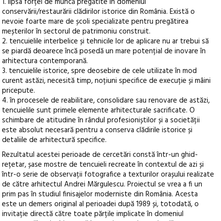
1. lipsa forței de muncă pregătite în domeniul
conservării/restaurării clădirilor istorice din România. Există o
nevoie foarte mare de școli specializate pentru pregătirea
meșterilor în sectorul de patrimoniu construit.
2. tencuielile interbelice și tehnicile lor de aplicare nu ar trebui să
se piardă deoarece încă posedă un mare potențial de inovare în
arhitectura contemporană.
3. tencuielile istorice, spre deosebire de cele utilizate în mod
curent astăzi, necesită timp, noțiuni specifice de execuție și mâini
pricepute.
4. în procesele de reabilitare, consolidare sau renovare de astăzi,
tencuielile sunt primele elemente arhitecturale sacrificate. O
schimbare de atitudine în rândul profesioniștilor și a societății
este absolut necesară pentru a conserva clădirile istorice și
detaliile de arhitectură specifice.
Rezultatul acestei perioade de cercetări constă într-un ghid-
rețetar, șase mostre de tencuieli recreate în contextul de azi și
într-o serie de observații fotografice a texturilor orașului realizate
de către arhitectul Andrei Mărgulescu. Proiectul se vrea a fi un
prim pas în studiul finisajelor moderniste din România. Acesta
este un demers original al perioadei după 1989 și, totodată, o
invitație directă către toate părțile implicate în domeniul