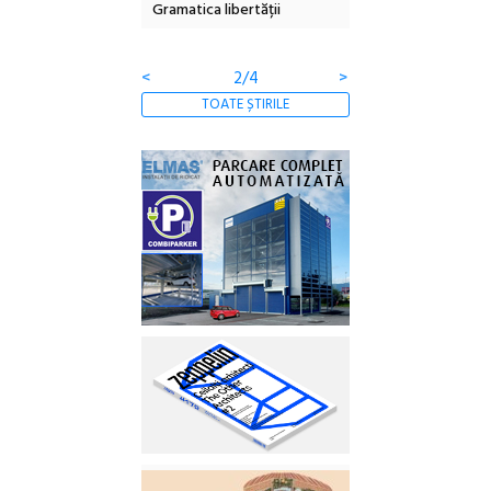
Gramatica libertății
ediție
borc
clăt
<
3/4
>
TOATE ȘTIRILE