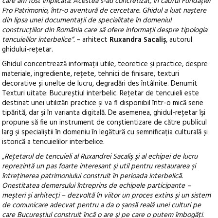
care am fost implicată. Acestea s-au concretizat, în cadrul Fundației
Pro Patrimonio, într-o aventură de cercetare. Ghidul a luat naștere
din lipsa unei documentații de specialitate în domeniul
construcțiilor din România care să ofere informații despre tipologia
tencuielilor interbelice”.
– arhitect
Ruxandra Sacaliş
, autorul
ghidului-reţetar.
Ghidul concentrează informații utile, teoretice și practice, despre
materiale, ingrediente, rețete, tehnici de finisare, texturi
decorative și unelte de lucru, degradări des întâlnite. Denumit
Texturi uitate: Bucureștiul interbelic. Rețetar de tencuieli este
destinat unei utilizări practice şi va fi disponibil într-o mică serie
tipărită, dar și în varianta digitală. De asemenea, ghidul-rețetar își
propune să fie un instrument de conștientizare de către publicul
larg și specialiștii în domeniu în legătură cu semnificația culturală și
istorică a tencuielilor interbelice.
„Reţetarul de tencuieli al Ruxandrei Sacaliş şi al echipei de lucru
reprezintă un pas foarte interesant şi util pentru restaurarea şi
întreţinerea patrimoniului construit în perioada interbelică.
Onestitatea demersului întreprins de echipele participante –
meşteri şi arhitecţi – dezvoltă în viitor un proces extins şi un sistem
de comunicare adecvat pentru a da o şansă reală unei culturi pe
care Bucureştiul construit încă o are şi pe care o putem îmbogăţi.