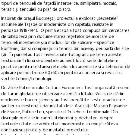
tipuri de tencuieli de fațadă interbelice: similipiatră, mozaic,
terasit și tencuieli cu praf de piatră.
Inspirat de orașul București, proiectul a explorat „secretele”
ascunse ale fațadelor moderniste din capitală, realizate în
perioada 1918-1940. O primă etapă a fost compusă din cercetarea
de bibliotecă prin documentarea rețetelor de mortare de
tencuieli interbelice și a modului lor de aplicare – specifice
României, dar și comparații cu tehnici din aceeași perioadă din alte
țări. În paralel au fost inventariate fotografic pe teren aceste
texturi, iar în luna septembrie au avut loc o serie de ateliere
practice pentru testarea rețetelor documentate și a tehnicilor de
aplicare pe mostre de 60x60cm pentru a conserva și revitaliza
vechile tehnici/tehnologii.
De Zilele Patrimoniului Cultural European a fost organizată o serie
de tururi ghidate de observare atentă a lotului rămas de clădiri
moderniste bucureştene și au fost pregătite teste practice de
şantier cu meșterul zidar invitat de la Asociaţia Maison Paysanne
de France, Patrice Leu, specializat în tehnici tradiționale. Din
discuțiile purtate în cadrul atelierelor și dezbaterii despre
texturile uitate ale arhitecturii moderniste au reieșit câteva
concluzii susținute și de invitatul proiectului: