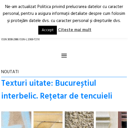
Ne-am actualizat Politica privind prelucrarea datelor cu caracter
Deschide
RO
EN
personal, pentru a asigura informaţii detaliate despre cum folosim
şi protejăm datele dvs. cu caracter personal şi drepturile dvs.
Arhitectură.
Oraș.
Societate.
Citeste mai mult
Accept
revistă online
ISSN 3008-2986 ISSN-L 2069-721X
≡
NOUTATI
Texturi uitate: Bucureștiul
interbelic. Rețetar de tencuieli