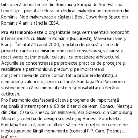
bibliotecă de materiale din România și Europa de Sud Est sau
Level-Up – primul accelerator dedicat makerilor antreprenori din
România. Nod makerspace a câștigat Best Coworking Space din
România 4 ani la rând la CESA.
Pro Patrimonio
este o organizaţie neguvernamentală nonprofit
internaţională, cu filiale în România (București), Marea Britanie și
Franţa. Înființată în anul 2000, fundația derulează o serie de
proiecte care au ca misiune principală conservarea, salvarea și
reactivarea patrimoniului cultural, cu precădere arhitectural.
Acțiunile se concentrează pe proiecte practice de protejare și
reabilitare a patrimoniului, precum și pe implicarea și
conștientizarea de către comunități a propriei identități, a
memoriei și valorii moștenirii culturale. Fundația Pro Patrimonio
susține ideea că patrimoniul este responsabilitatea fiecărui
cetățean.
Pro Patrimonio desfășoară câteva programe de importanță
națională și internațională: 60 de biserici de lemn; Conacul Neamţu
din Olari; Casa G. Enescu din Mihăileni; Vila Golescu din Câmpulung
Muscel și colecţia de design și meșteșug Honest Goods etc.
Fundația încearcă, printre altele, să creeze o rețea de centre de
meșteșuguri pe lângă monumente (conacul P.P. Carp, Țibănești,
Iași) etc.