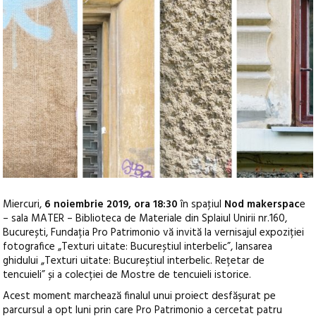
Miercuri,
6 noiembrie 2019, ora 18:30
în spaţiul
Nod makerspac
e
– sala MATER – Biblioteca de Materiale din Splaiul Unirii nr.160,
București, Fundația Pro Patrimonio vă invită la vernisajul expoziției
fotografice „Texturi uitate: Bucureștiul interbelic”, lansarea
ghidului „Texturi uitate: Bucureștiul interbelic. Rețetar de
tencuieli” și a colecției de Mostre de tencuieli istorice.
Acest moment marchează finalul unui proiect desfăşurat pe
parcursul a opt luni prin care Pro Patrimonio a cercetat patru