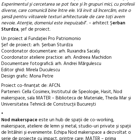
Experimentul şi cercetarea se pot face şi în grupuri mici, cu profesii
diverse, care comunică bine între ele. Vă invit să încercăm, este o
şansă pentru viitoarele texturi arhitecturale de care toţi avem
nevoie. Atenţie, domeniul este inepuizabil
”. – arhitect Ş
erban
Sturdza
, şef de proiect.
Un proiect al Fundaţiei Pro Patriomonio
Șef de proiect: arh. Șerban Sturdza
Coordonator documentare: arh. Ruxandra Sacaliș
Coordonator ateliere practice: arh. Andreea Machidon
Documentare fotografică: arh. Andrei Mărgulescu
Editor ghid: Mirela Duculescu
Design grafic: Mona Petre
Proiect co-finanțat de: AFCN.
Parteneri: Cella Cosimex, Institutul de Speologie, Hasit, Nod
makerspace, sala MATER – Biblioteca de Materiale, Theda Mar şi
Universitatea Tehnică de Construcții București
•
Nod makerspace
este un hub de spații de co-working,
makerspace, ateliere de lemn şi metal, studio-uri private și spații
de întâlniri și evenimente. Echipa Nod makerspace a dezvoltat o
serie de proiecte cu impact, printre care: MATER – prima