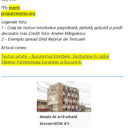
*Fb
event
propatrimonio.org
Legende foto:
1 – Colaj de texturi interbelice pieptănată, șlefuită, șpițuită și profil
decorativ tras. Credit foto: Andrei Mărgulescu
2 – Exemplu spread Ghid Reţetar de Tencuieli
Articol conex:
Texturi uitate – Bucureștiul Interbelic. Dezbatere în cadrul
Zilelelor Patrimoniului European la București
Anuala de artă urbană
Festivalul Cinemascop
Slee
Artown NOW #5:
revine la Eforie Sud cu a IX-a
dulce