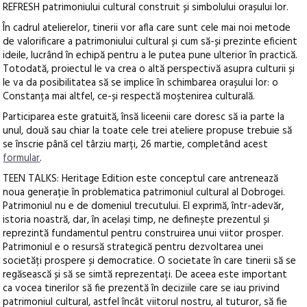
REFRESH patrimoniului cultural construit și simbolului orașului lor.
În cadrul atelierelor, tinerii vor afla care sunt cele mai noi metode
de valorificare a patrimoniului cultural și cum să-și prezinte eficient
ideile, lucrând în echipă pentru a le putea pune ulterior în practică.
Totodată, proiectul le va crea o altă perspectivă asupra culturii și
le va da posibilitatea să se implice în schimbarea orașului lor: o
Constanța mai altfel, ce-și respectă moștenirea culturală.
Participarea este gratuită, însă liceenii care doresc să ia parte la
unul, două sau chiar la toate cele trei ateliere propuse trebuie să
se înscrie până cel târziu marți, 26 martie, completând acest
formular
.
TEEN TALKS: Heritage Edition este conceptul care antrenează
noua generație în problematica patrimoniul cultural al Dobrogei.
Patrimoniul nu e de domeniul trecutului. El exprimă, într-adevăr,
istoria noastră, dar, în același timp, ne definește prezentul și
reprezintă fundamentul pentru construirea unui viitor prosper.
Patrimoniul e o resursă strategică pentru dezvoltarea unei
societăți prospere și democratice. O societate în care tinerii să se
regăsească și să se simtă reprezentați. De aceea este important
ca vocea tinerilor să fie prezentă în deciziile care se iau privind
patrimoniul cultural, astfel încât viitorul nostru, al tuturor, să fie