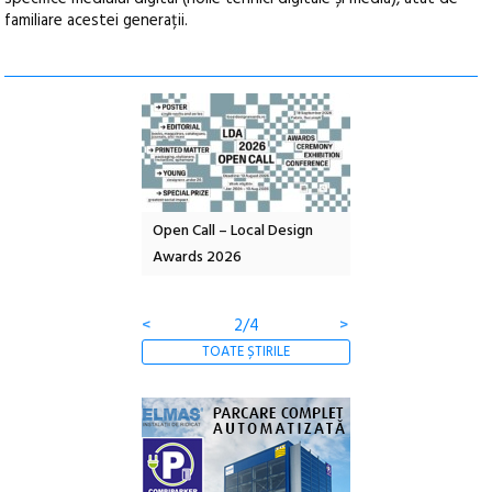
familiare acestei generații.
nd: POELANDA – parc
Open Call – Local Design
Anuala de artă urba
e și co-creație
Awards 2026
Artown NOW #5:
Gramatica libertății
<
2/4
>
TOATE ȘTIRILE