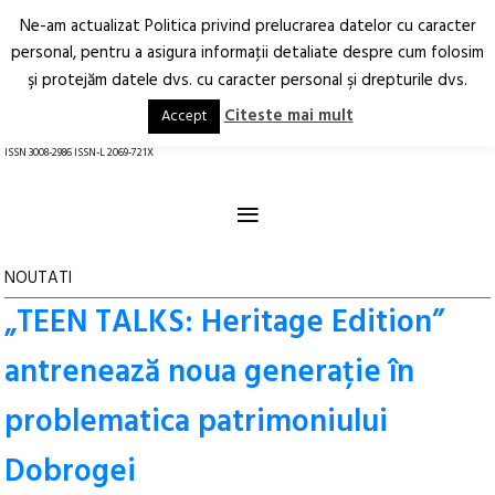
Ne-am actualizat Politica privind prelucrarea datelor cu caracter
Deschide
RO
EN
personal, pentru a asigura informaţii detaliate despre cum folosim
şi protejăm datele dvs. cu caracter personal şi drepturile dvs.
Arhitectură.
Oraș.
Societate.
Citeste mai mult
Accept
revistă online
ISSN 3008-2986 ISSN-L 2069-721X
≡
NOUTATI
„TEEN TALKS: Heritage Edition”
antrenează noua generație în
problematica patrimoniului
Dobrogei