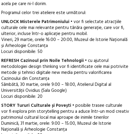
acela pe care ni-l dorim.
Programul celor trei ateliere este următorul:
UNLOCK Misterele Patrimoniului
• vor fi selectate atracțiile
culturale cele mai relevante pentru tânăra generație, care vor fi,
ulterior, incluse într-o aplicație pentru mobil.
Vineri, 29 martie, orele 16:00 – 20:00, Muzeul de Istorie Națională
și Arheologie Constanța
Locuri disponibile: 50
REFRESH Cazinoul prin Noile Tehnologii
• cu ajutorul
metodologiei design thinking vor fi identificate cele mai potrivite
metode și tehnici digitale new media pentru valorificarea
Cazinoului din Constanța
Sâmbătă, 30 martie, orele 9:00 – 18:00, Atelierul Digital al
Universității Ovidius (Sala Google)
Locuri disponibile: 20
STORY Tururi Culturale și Povești
• posibile trasee culturale
vor fi explora prin storytelling pentru a aduce într-un mod creativ
patrimoniul cultural local mai aproape de inimile tinerilor
Duminică, 31 martie, orele: 9:00 – 15:00, Muzeul de Istorie
Națională și Arheologie Constanța