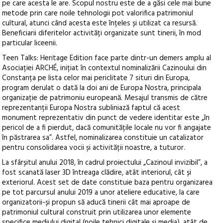
pe care acesta le are. Scopul nostru este de a găsi cele mai bune
metode prin care noile tehnologii pot valorifica patrimoniul
cultural, atunci când acesta este înțeles și utilizat ca resursă.
Beneficiarii diferitelor activități organizate sunt tinerii, în mod
particular liceenii.
Teen Talks: Heritage Edition face parte dintr-un demers amplu al
Asociației ARCHÉ, inițiat în contextul nominalizării Cazinoului din
Constanța pe lista celor mai periclitate 7 situri din Europa,
program derulat o dată la doi ani de Europa Nostra, principala
organizație de patrimoniu europeană. Mesajul transmis de către
reprezentanții Europa Nostra subliniază faptul că acest
monument reprezentativ din punct de vedere identitar este „în
pericol de a fi pierdut, dacă comunitățile locale nu vor fi angajate
în păstrarea sa”. Astfel, nominalizarea constituie un catalizator
pentru consolidarea vocii și activității noastre, a tuturor.
La sfârșitul anului 2018, în cadrul proiectului „Cazinoul invizibil”, a
fost scanată laser 3D întreaga clădire, atât interiorul, cât și
exteriorul. Acest set de date constituie baza pentru organizarea
pe tot parcursul anului 2019 a unor ateliere educative, la care
organizatorii-și propun să aducă tinerii cât mai aproape de
patrimoniul cultural construit prin utilizarea unor elemente
specifice mediului digital (noile tehnici digitale și media), atât de