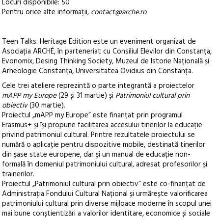
Locuri disponibile: 50
Pentru orice alte informații,
contact@arche.ro
Teen Talks: Heritage Edition este un eveniment organizat de
Asociația ARCHÉ, în parteneriat cu Consiliul Elevilor din Constanța,
Evonomix, Desing Thinking Society, Muzeul de Istorie Națională și
Arheologie Constanța, Universitatea Ovidius din Constanța.
Cele trei ateliere reprezintă o parte integrantă a proiectelor
mAPP my Europe
(29 și 31 martie) și
Patrimoniul cultural prin
obiectiv
(30 martie).
Proiectul „mAPP my Europe” este finanțat prin programul
Erasmus+ și își propune facilitarea accesului tinerilor la educație
privind patrimoniul cultural. Printre rezultatele proiectului se
numără o aplicație pentru dispozitive mobile, destinată tinerilor
din șase state europene, dar și un manual de educație non-
formală în domeniul patrimoniului cultural, adresat profesorilor și
trainerilor.
Proiectul „Patrimoniul cultural prin obiectiv” este co-finanțat de
Administrația Fondului Cultural Național și urmărește valorificarea
patrimoniului cultural prin diverse mijloace moderne în scopul unei
mai bune conștientizări a valorilor identitare, economice și sociale